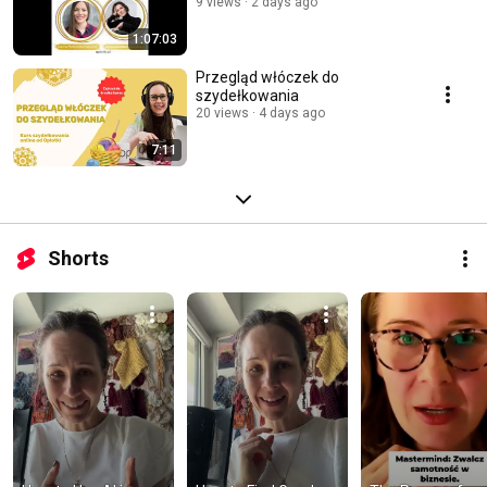
9 views
2 days ago
1:07:03
Przegląd włóczek do
szydełkowania
20 views
4 days ago
7:11
Shorts