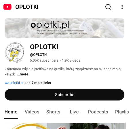
OPLOTKI
OPLOTKI
@OPLOTKI
5.05K subscribers
•
1.9K videos
Zmieniam zdjęcie profilowe na grafikę, którą znajdziesz na okładce mojej 
książki. 
...more
oplotki.pl
and 7 more links
Subscribe
Home
Videos
Shorts
Live
Podcasts
Playli