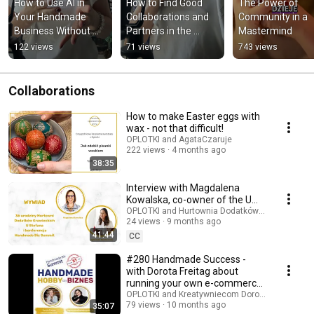
How to Use AI in 
How to Find Good 
The Power of 
Your Handmade 
Collaborations and 
Community in a 
Business Without 
Partners in the 
Mastermind
Losing Authenticity
Handmade Industry
122 views
71 views
743 views
Collaborations
How to make Easter eggs with
wax - not that difficult!
OPLOTKI and AgataCzaruje
222 views
4 months ago
38:35
Interview with Magdalena
Kowalska, co-owner of the U
STEFANA wholesale store
OPLOTKI and Hurtownia Dodatków Krawieckich 
24 views
9 months ago
41:44
CC
#280 Handmade Success -
with Dorota Freitag about
running your own e-commerce
store CREATIVELY - ...
OPLOTKI and Kreatywniecom Dorota Freitag
79 views
10 months ago
35:07