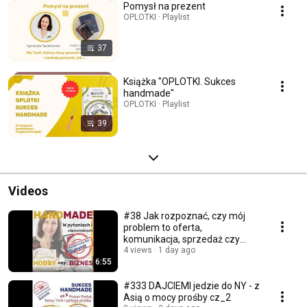
Pomysł na prezent
OPLOTKI · Playlist
37
Książka "OPLOTKI. Sukces
handmade"
OPLOTKI · Playlist
39
Videos
#38 Jak rozpoznać, czy mój
problem to oferta,
komunikacja, sprzedaż czy
organizacja pracy?
4 views
1 day ago
6:55
#333 DAJCIEMI jedzie do NY - z
Asią o mocy prośby cz_2