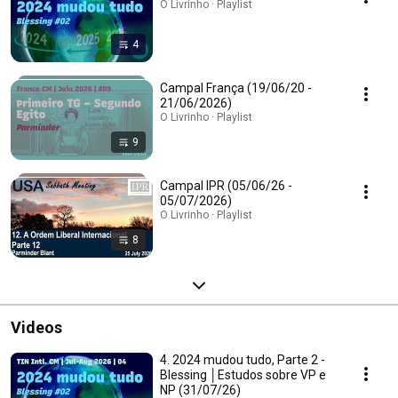
O Livrinho · Playlist
4
Campal França (19/06/20 -
21/06/2026)
O Livrinho · Playlist
9
Campal IPR (05/06/26 -
05/07/2026)
O Livrinho · Playlist
8
Videos
4. 2024 mudou tudo, Parte 2 -
Blessing │Estudos sobre VP e
NP (31/07/26)