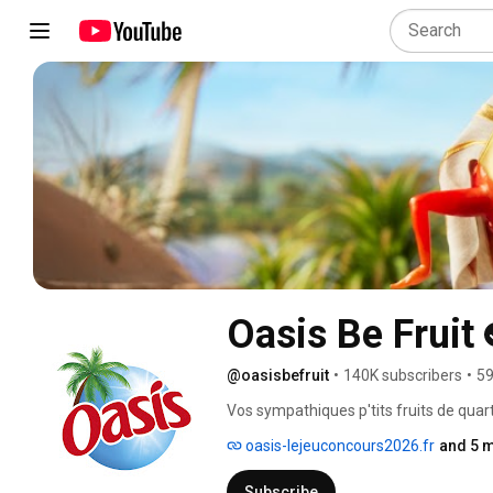
Oasis Be Fruit
@oasisbefruit
•
140K subscribers
•
59
Vos sympathiques p'tits fruits de quar
oasis-lejeuconcours2026.fr
and 5 m
Subscribe