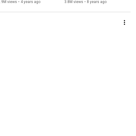
Lanta
du cinémangue !
3.9M views
•
4 years ago
3.8M views
•
8 years ago