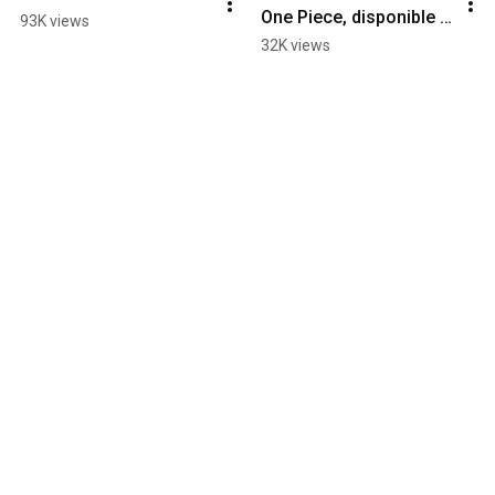
One Piece, disponible 
93K views
poiretout 🍐🏴‍☠️
32K views