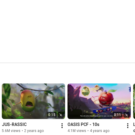
0:15
0:11
JUS-RASSIC
OASIS PCF - 10s
5.6M views
•
2 years ago
4.1M views
•
4 years ago