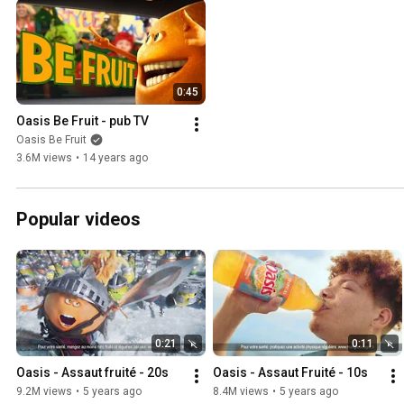
0:45
Oasis Be Fruit - pub TV
Oasis Be Fruit
3.6M views
•
14 years ago
Popular videos
0:21
0:11
Oasis - Assaut fruité - 20s
Oasis - Assaut Fruité - 10s
9.2M views
•
5 years ago
8.4M views
•
5 years ago