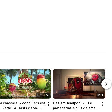
0:21
0:31
La chasse aux cocolliers est 
Oasis x Deadpool 2 – Le 
ouverte ! 🔥 Oasis x Koh-
partenariat le plus déjanté 