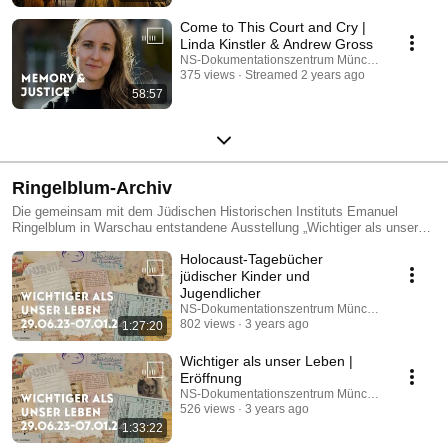
Come to This Court and Cry |
Linda Kinstler & Andrew Gross
NS-Dokumentationszentrum München
375 views
Streamed 2 years ago
58:57
Ringelblum-Archiv
Die gemeinsam mit dem Jüdischen Historischen Instituts Emanuel
Ringelblum in Warschau entstandene Ausstellung „Wichtiger als unser
Leben. Das Untergrundarchiv des Warschauer Ghettos“ (29. Juni 2023
Holocaust-Tagebücher
bis 7. Jan. 2024 im NS-Dokumentationszentrum München) stellt die
Zeugnisse aus dem so genannten Ringelblum-Archiv ins Zentrum und
jüdischer Kinder und
bietet eine radikale Innensicht des Warschauer Ghettos aus jüdischer
Jugendlicher
Perspektive.
NS-Dokumentationszentrum München
802 views
3 years ago
1:27:20
Wichtiger als unser Leben |
Eröffnung
NS-Dokumentationszentrum München
526 views
3 years ago
1:33:22