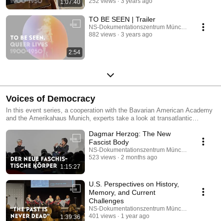
252 views
3 years ago
1:07:40
Wissenschaft, Politik und Gesellschaft nahmen aber auch die
Widerstände zu. Nach der Machtübernahme der Nationalsozialisten
TO BE SEEN | Trailer
wurde die Subkultur von LGBTIQ* weitgehend zerstört. Nach 1945
NS-Dokumentationszentrum München
wurden ihre Geschichten und Schicksale kaum archiviert oder erinnert.
882 views
3 years ago
https://www.nsdoku.de/tobeseen
2:54
Voices of Democracy
In this event series, a cooperation with the Bavarian American Academy
and the Amerikahaus Munich, experts take a look at transatlantic
relations between the United States and Europa and shed light on
Dagmar Herzog: The New
historical and current developments on both sides of the Atlantic.
https://www.nsdoku.de/en/voices-of-democracy
Fascist Body
https://www.amerikahaus.de/en/bavarian-american-academy
NS-Dokumentationszentrum München and ameri
523 views
2 months ago
1:15:27
U.S. Perspectives on History,
Memory, and Current
Challenges
NS-Dokumentationszentrum München
401 views
1 year ago
1:39:36