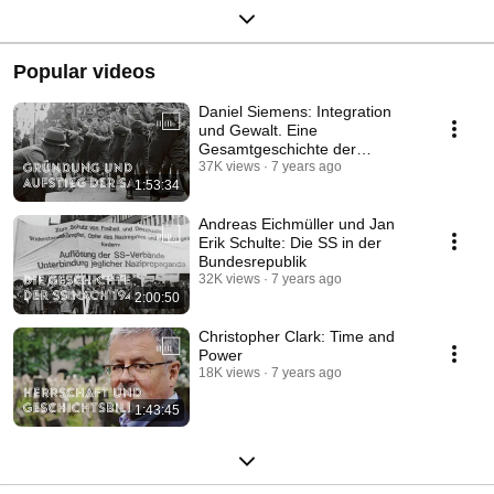
Popular videos
Daniel Siemens: Integration
und Gewalt. Eine
Gesamtgeschichte der
nationalsozialistischen SA
37K views
7 years ago
1:53:34
Andreas Eichmüller und Jan
Erik Schulte: Die SS in der
Bundesrepublik
32K views
7 years ago
2:00:50
Christopher Clark: Time and
Power
18K views
7 years ago
1:43:45