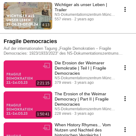
Wichtiger als unser Leben |
Trailer
NS-Dokumentationszentrum München
557 views
2 years ago
4:13
Fragile Democracies
Auf der internationalen Tagung „Fragile Demokratien – Fragile
Democracies: 1923/1933/2023“ des NS-Dokumentationszentrums
München analysierten und diskutierten internationale Vertreter*innen aus
Die Erosion der Weimarer
Geschichts-, Politik-, Wirtschafts- und Gesellschaftswissenschaften vom
22. bis 24. März 2023 die Fragilität von Demokratien in verschiedenen
Demokratie | Teil I | Fragile
Regionen der Welt, in Vergangenheit und Gegenwart. Die Tagung richtete
Democracies
sowohl einen Blick auf die spezifischen historischen Konstellationen als
NS-Dokumentationszentrum München
auch wie auf sich ähnelnde Muster und Faktoren, und überlegen, wie
379 views
3 years ago
2:21:15
sich demokratische Gesellschaften gegenüber autoritären und
faschistischen Tendenzen wappnen können.
The Erosion of the Weimar
https://www.nsdoku.de/fragile-demokratien #FragileDemocracies
Democracy | Part II | Fragile
Democracies
NS-Dokumentationszentrum München
228 views
3 years ago
1:50:41
When History Rhymes... Vom
Nutzen und Nachteil des
historischen Vergleichs |