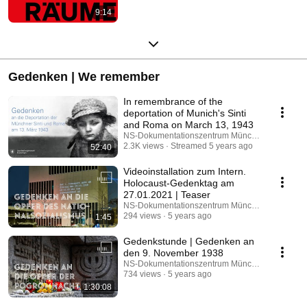
9:14
Gedenken | We remember
In remembrance of the
deportation of Munich's Sinti
and Roma on March 13, 1943
NS-Dokumentationszentrum München
2.3K views
Streamed 5 years ago
52:40
Videoinstallation zum Intern.
Holocaust-Gedenktag am
27.01.2021 | Teaser
NS-Dokumentationszentrum München
294 views
5 years ago
1:45
Gedenkstunde | Gedenken an
den 9. November 1938
NS-Dokumentationszentrum München
734 views
5 years ago
1:30:08