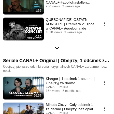
CANAL+ #apollohasfallen
#canalpluspolska
936 views
2 weeks ago
1:36
QUEBONAFIDE: OSTATNI
KONCERT | Premiera 21 lipca
w CANAL+ #quebonafide
#quebo #canalpluspolska
451K views
3 weeks ago
0:35
Seriale CANAL+ Original | Obejrzyj 1 odcinek za
darmo | Bez opłat
Obejrzyj pierwsze odcinki seriali oryginalnych CANAL+ za darmo i bez
opłat.
Klangor | 1 odcinek 1 sezonu |
Obejrzyj za darmo
CANAL+ Polska
15K views
5 months ago
56:57
Minuta Ciszy | Cały odcinek 1
za darmo | Obejrzyj bez opłat
CANAL+ Polska