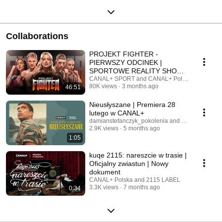
Collaborations
PROJEKT FIGHTER -
PIERWSZY ODCINEK |
SPORTOWE REALITY SHOW
CANAL+
CANAL+ SPORT and CANAL+ Polska
80K views
3 months ago
46:51
Nieusłyszane | Premiera 28
lutego w CANAL+
damianstefanczyk_pokolenia and CANAL+ Polsk
2.9K views
5 months ago
1:05
kuqe 2115: nareszcie w trasie |
Oficjalny zwiastun | Nowy
dokument
CANAL+ Polska and 2115 LABEL
3.3K views
7 months ago
0:34