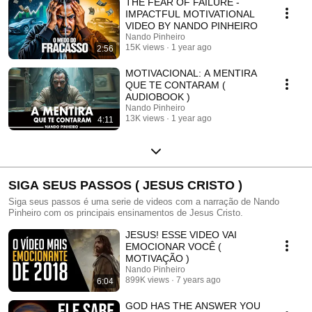
THE FEAR OF FAILURE -
IMPACTFUL MOTIVATIONAL
VIDEO BY NANDO PINHEIRO
Nando Pinheiro
15K views
1 year ago
2:56
MOTIVACIONAL: A MENTIRA
QUE TE CONTARAM (
AUDIOBOOK )
Nando Pinheiro
13K views
1 year ago
4:11
SIGA SEUS PASSOS ( JESUS CRISTO )
Siga seus passos é uma serie de videos com a narração de Nando
Pinheiro com os principais ensinamentos de Jesus Cristo.
JESUS! ESSE VIDEO VAI
EMOCIONAR VOCÊ (
MOTIVAÇÃO )
Nando Pinheiro
899K views
7 years ago
6:04
GOD HAS THE ANSWER YOU