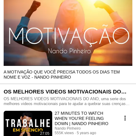
A MOTIVAÇÃO QUE VOCÊ PRECISA TODOS OS DIAS TEM
NOME E VOZ - NANDO PINHEIRO
OS MELHORES VIDEOS MOTIVACIONAIS DO
ANO
OS MELHORES VIDEOS MOTIVACIONAIS DO ANO, uma serie dos
melhores videos motivacionais para te ajudar a quebrar suas crenças
limitantes e superar os obstáculos da vida, salve essa seleção na sua
27 MINUTES TO WATCH
lista de favoritos e assista quantas vezes quiser e sempre que precisar.
Motivação com Nando Pinheiro, ator, locutor e palestrante motivacional
WHEN YOU'RE FEELING
conhecido como a voz da motivação. Para que você não fique
DOWN | NANDO PINHEIRO
aborrecido com as propagandas do youtube indicamos que assine o
Nando Pinheiro
youtube premium é muito barato e vale o pequeno investimento.
555K views
5 years ago
27:05