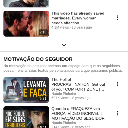
6:30
This video has already saved
marriages. Every woman
needs affection.
4.1M views
10 years ago
2:10
MOTIVAÇÃO DO SEGUIDOR
Na motivação do seguidor abrimos um espaço para que os seguidores
possam enviar seus textos personalizados para que possamos publicar
no canal!
The Hell of
PROCRASTINATION! Get out
of your COMFORT ZONE |
MOTIVATION
Nando Pinheiro
597K views
8 years ago
5:31
Quando a FRAQUEZA vira
FORÇA! VÍDEO INCRIVEL |
MOTIVAÇÃO DO SEGUIDOR
Nando Pinheiro
214K views
8 years ago
5:11