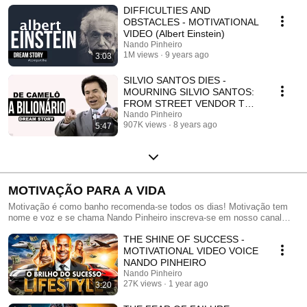
DIFFICULTIES AND
OBSTACLES - MOTIVATIONAL
VIDEO (Albert Einstein)
Nando Pinheiro
1M views
9 years ago
3:03
SILVIO SANTOS DIES -
MOURNING SILVIO SANTOS:
FROM STREET VENDOR TO
BILLIONAIRE! THE STORY OF
Nando Pinheiro
907K views
8 years ago
5:47
A LE...
MOTIVAÇÃO PARA A VIDA
Motivação é como banho recomenda-se todos os dias! Motivação tem
nome e voz e se chama Nando Pinheiro inscreva-se em nosso canal
para conferir nossos vídeos!
THE SHINE OF SUCCESS -
MOTIVATIONAL VIDEO VOICE
NANDO PINHEIRO
Nando Pinheiro
27K views
1 year ago
3:20