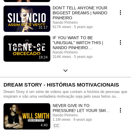
DON'T TELL ANYONE YOUR
BIGGEST DREAMS | NANDO
PINHEIRO
Nando Pinheiro
817K views
5 years ago
31:17
IF YOU WANT TO BE
"UNUSUAL" WATCH THIS |
NANDO PINHEIRO
(CLUBHOUSE)
Nando Pinheiro
314K views
5 years ago
18:24
DREAM STORY - HISTÓRIAS MOTIVACIONAIS
Dream Story é um série de videos que contam a história de pessoas que
inspiram e são uma verdadeira motivação seja pelo seus feitos ou
atitudes!
NEVER GIVE IN TO
PRESSURE! LET YOUR SMILE
CHANGE THE WORLD (WILL
Nando Pinheiro
1.1M views
9 years ago
SMITH)
4:40
CC