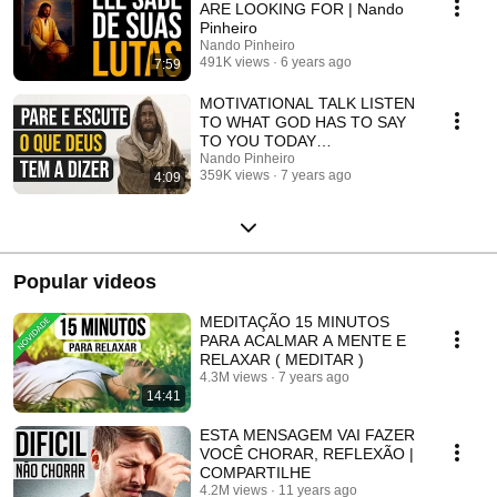
ARE LOOKING FOR | Nando
Pinheiro
Nando Pinheiro
491K views
6 years ago
7:59
MOTIVATIONAL TALK LISTEN
TO WHAT GOD HAS TO SAY
TO YOU TODAY
(MOTIVATION)
Nando Pinheiro
359K views
7 years ago
4:09
Popular videos
MEDITAÇÃO 15 MINUTOS
PARA ACALMAR A MENTE E
RELAXAR ( MEDITAR )
4.3M views
7 years ago
14:41
ESTA MENSAGEM VAI FAZER
VOCÊ CHORAR, REFLEXÃO |
COMPARTILHE
4.2M views
11 years ago