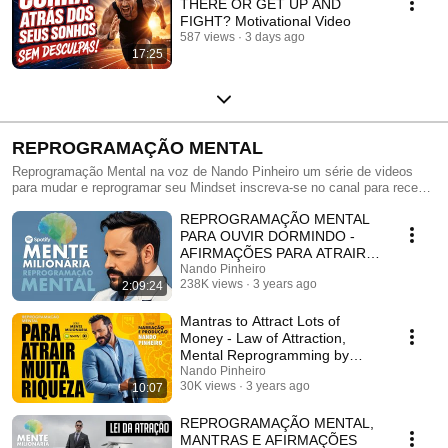
THERE OR GET UP AND
FIGHT? Motivational Video
587 views
3 days ago
17:25
REPROGRAMAÇÃO MENTAL
Reprogramação Mental na voz de Nando Pinheiro um série de videos
para mudar e reprogramar seu Mindset inscreva-se no canal para receber
mais vídeos.
REPROGRAMAÇÃO MENTAL
PARA OUVIR DORMINDO -
AFIRMAÇÕES PARA ATRAIR
DINHEIRO PROSPERIDADE E
Nando Pinheiro
238K views
3 years ago
2:09:24
ABUNDÂNCIA
Mantras to Attract Lots of
Money - Law of Attraction,
Mental Reprogramming by
Nando Pinheiro
Nando Pinheiro
30K views
3 years ago
10:07
REPROGRAMAÇÃO MENTAL,
MANTRAS E AFIRMAÇÕES