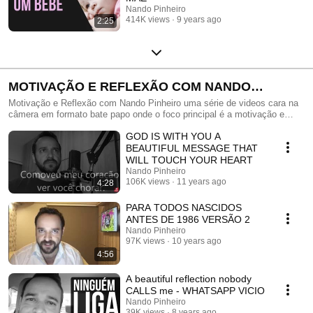
Nando Pinheiro
414K views
9 years ago
2:25
MOTIVAÇÃO E REFLEXÃO COM NANDO
PINHEIRO
Motivação e Reflexão com Nando Pinheiro uma série de videos cara na
câmera em formato bate papo onde o foco principal é a motivação e
reflexão sobre assuntos diversos do cotidiano e do comportamento
GOD IS WITH YOU A
humano, inscreva-se no canal para conferir mais vídeos como esse!
BEAUTIFUL MESSAGE THAT
WILL TOUCH YOUR HEART
Nando Pinheiro
106K views
11 years ago
4:28
PARA TODOS NASCIDOS
ANTES DE 1986 VERSÃO 2
Nando Pinheiro
97K views
10 years ago
4:56
A beautiful reflection nobody
CALLS me - WHATSAPP VICIO
Nando Pinheiro
39K views
8 years ago