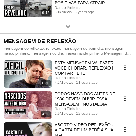
POSITIVAS PARA ATRAIR
DINHEIRO E PROSPERIDADE
Nando Pinheiro
30K views
3 years ago
9:42
MENSAGEM DE REFLEXÃO
mensagem de reflexão, reflexão, mensagem de bom dia, mensagem
nando pinheiro, mensagem do dia, frases nando pinheiro Mensagem de
reflexão para a sua vida, compartilhe no whatsapp para seus amigos e
ESTA MENSAGEM VAI FAZER
parentes.
VOCÊ CHORAR, REFLEXÃO |
COMPARTILHE
Nando Pinheiro
4.2M views
11 years ago
6:30
TODOS NASCIDOS ANTES DE
1986 DEVEM OUVIR ESSA
MENSAGEM | NOSTALGIA
Nando Pinheiro
2.9M views
12 years ago
4:26
ABORTO VIDEO REFLEXÃO -
A CARTA DE UM BEBÊ A SUA
MÃE