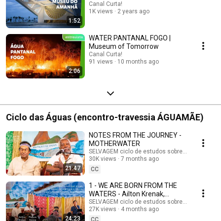
Canal Curta!
1K views
2 years ago
1:52
WATER PANTANAL FOGO |
Museum of Tomorrow
Canal Curta!
91 views
10 months ago
2:06
Ciclo das Águas (encontro-travessia ÁGUAMÃE)
NOTES FROM THE JOURNEY -
MOTHERWATER
SELVAGEM ciclo de estudos sobre a vida
30K views
7 months ago
21:47
CC
1 - WE ARE BORN FROM THE
WATERS - Ailton Krenak,
Mateus Aleluia and João Paulo
SELVAGEM ciclo de estudos sobre a vida
27K views
4 months ago
Tukano - WATERS CYCLE
24:23
CC