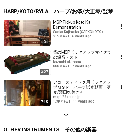
HARP/KOTO/RYLA ハープ/お筝/大正琴/竪琴
MSP Pickup Koto Kit
Demonstration
Saeko Kujiraoka (SAEKOKOTO)
315 views
6 years ago
4:34
箏のMSPピックアップマイクで
の録音テスト
kazushi okimasa
888 views
7 years ago
3:27
アコースティック用ピックアッ
プＭＳＰ ハープ試奏動画 演
奏/澤田智美さん
msp123sound.jp
1.3K views
11 years ago
7:15
OTHER INSTRUMENTS その他の楽器