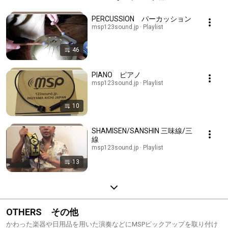
PERCUSSION パーカッション
msp123sound.jp · Playlist
46
PIANO ピアノ
msp123sound.jp · Playlist
10
SHAMISEN/SANSHIN 三味線/三
線
msp123sound.jp · Playlist
13
OTHERS その他
かわった楽器や日用品を用いた演奏などにMSPピックアップを取り付け