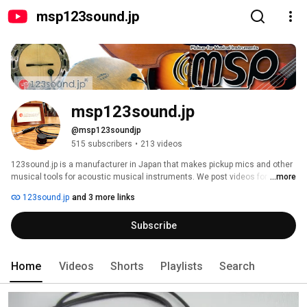
msp123sound.jp
msp123sound.jp
@msp123soundjp
515 subscribers
•
213 videos
123sound.jp is a manufacturer in Japan that makes pickup mics and other 
musical tools for acoustic musical instruments. We post videos for MSP 
...more
pickup that can be attached to various acoustic musical instrument with 
123sound.jp
and 3 more links
magnets. Patents granted 
Subscribe
Home
Videos
Shorts
Playlists
Search