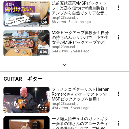
筑前五絃琵琶×MSPピックアッ
プ｜楽器を傷つけず簡単装着！
アンプから自然でクリアな音色
を出力！
msp123sound.jp
88 views
5 months ago
7:59
MSPピックアップ体験会！自分
の持ち込みカリンバで、小学生
女子がMSPピックアップでどん
なことができるのか、実践して
msp123sound.jp
544 views
2 years ago
10:06
みました♪
GUITAR ギター
フラメンコギターリストHernan
Romeroさんがオーケストラで
MSPピックアップを使用！
Hernan Romero, a flamenco
msp123sound.jp
494 views
6 years ago
1:13
guitarist, using MSP pickup
一ノ瀬大悟デュオのガットギタ
ー奏者の祥さんのアコースティ
ック楽器用ピックアップMSPを