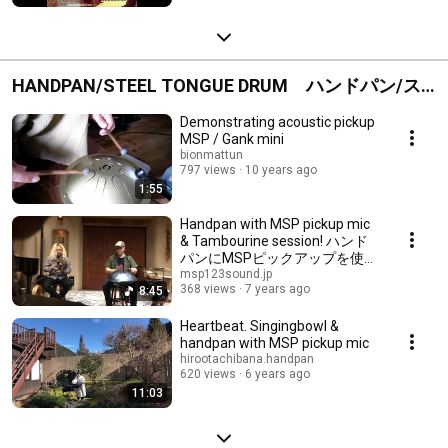
HANDPAN/STEEL TONGUE DRUM ハンドパン/ス
チールタングドラム
Demonstrating acoustic pickup
MSP / Gank mini
bionmattun
797 views
10 years ago
1:55
Handpan with MSP pickup mic
& Tambourine session! ハンド
パンにMSPピックアップを使っ
てライブ！
msp123sound.jp
368 views
7 years ago
8:45
Heartbeat. Singingbowl &
handpan with MSP pickup mic
hirootachibana.handpan
620 views
6 years ago
11:03