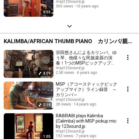
msp123sound.jp
365 views
10 years ago
0:55
KALIMBA/AFRICAN THUMB PIANO カリンバ/親指
ピアノ
宗田悠さんによるカリンバ、ゆ
う琴、他様々な民族楽器の演
奏！1つのMSPピックアップを
楽曲中に別楽器に付け替えるパ
msp123sound.jp
2.5K views
6 years ago
4:09
フォーマンスも！
MSP（アコースティックピック
アップマイク）ライン録音 ～
カリンバ～
msp123sound.jp
2K views
14 years ago
2:19
RABIRABI plays Kalimba
(Calimba) with MSP pickup mic
by 123sound.jp
msp123sound.jp
192 views
7 years ago
1:05