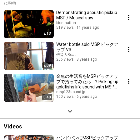
た動画
Demonstrating acoustic pickup
MSP / Musical saw
bionmattun
519 views
11 years ago
2:13
Water bottle solo MSP ピックア
ップ V3
倍音人Road
266 views
8 years ago
2:09
金魚の生活音をMSPピックアッ
プで拾ってみたら…？Picking up
goldfish's life sound with MSP
pickup & an amp
msp123sound.jp
160 views
6 years ago
0:40
Videos
ハンドパンにMSPピックアップ