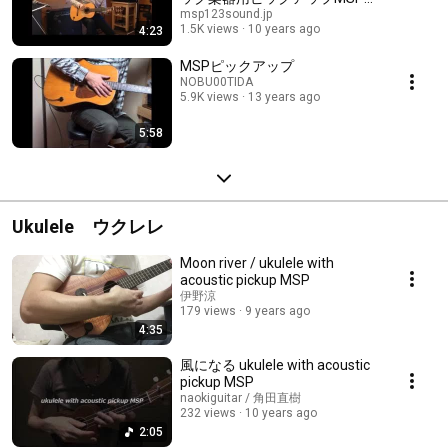
使用した感想
msp123sound.jp
1.5K views
10 years ago
4:23
MSPピックアップ
NOBU00TIDA
5.9K views
13 years ago
5:58
Ukulele ウクレレ
Moon river / ukulele with
acoustic pickup MSP
伊野涼
179 views
9 years ago
4:35
風になる ukulele with acoustic
pickup MSP
naokiguitar / 角田直樹
232 views
10 years ago
2:05