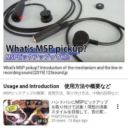
What's MSP pickup? Introduction of the mechanism and the line-in
recording sound [2019] 123sound.jp
Usage and Introduction 使用方法や概要など
MSPピックアップの概要、使用方法、取り付け方法、小物の説明など
ハンドパンにMSPピックアップ
を取り付けて試奏！理想の演奏
スタイルを目指して、音の変化
とベストな取り付け位置を検証
msp123sound.jp
23 views
13 days ago
10:22