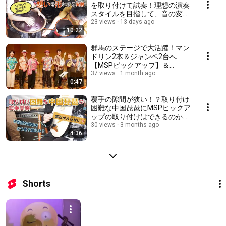
を取り付けて試奏！理想の演奏
スタイルを目指して、音の変化
とベストな取り付け位置を検証
23 views
13 days ago
10:22
群馬のステージで大活躍！マン
ドリン2本＆ジャンベ2台へ
【MSPピックアップ】＆
【BeatJackシェーカー】！パー
37 views
1 month ago
0:47
カッショニストSEIGOさんのコ
ンサート演奏♪
覆手の隙間が狭い！？取り付け
困難な中国琵琶にMSPピックア
ップの取り付けはできるのか？
どんな音がでるのか？工夫は可
30 views
3 months ago
4:36
能なのか？試奏実験！
Shorts