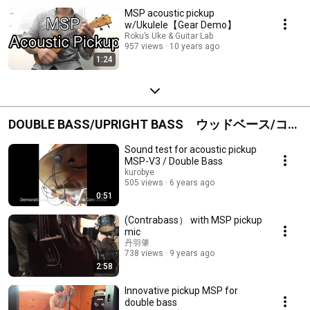
MSP acoustic pickup
w/Ukulele【Gear Demo】
Roku’s Uke & Guitar Lab
957 views
10 years ago
1:24
DOUBLE BASS/UPRIGHT BASS ウッドベース/コン
トラバス
Sound test for acoustic pickup
MSP-V3 / Double Bass
kurobye
505 views
6 years ago
0:51
(Contrabass） with MSP pickup
mic
丹羽肇
738 views
9 years ago
2:58
Innovative pickup MSP for
double bass