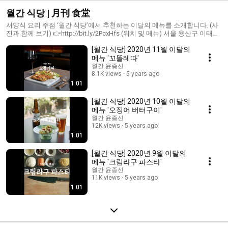
월간 식당 | 月刊 食堂
서양식 요리 주점 ‘월간 식당’에서 추천하는 이달의 메뉴를 소개합니다. (사
진과 함께 보기) 👉http://bit.ly/2PcxHfs (위치 및 메뉴) 서울 용산구 이태원
로54길 58-12 👉http://bit.ly/2zi6X7e (Instagram) 👉
[월간 식당] 2020년 11월 이달의
http://instagram.com/monthly.kitchen
메뉴 '꼬똘레따'
월간 윤종신
8.1K views
5 years ago
1:01
[월간 식당] 2020년 10월 이달의
메뉴 '오징어 버터구이'
월간 윤종신
12K views
5 years ago
1:01
[월간 식당] 2020년 9월 이달의
메뉴 '크림라구 파스타'
월간 윤종신
11K views
5 years ago
1:01