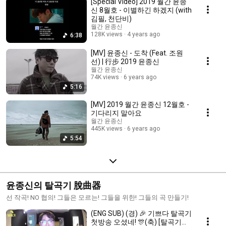
[Special Video] 2019 월간 윤종
신 8월호 - 이별하긴 하겠지 (with
김필, 천단비)
월간 윤종신
128K views
4 years ago
6:38
[MV] 윤종신 - 도착 (Feat. 조원
선) | 行步 2019 윤종신
월간 윤종신
74K views
6 years ago
5:16
[MV] 2019 월간 윤종신 12월호 -
기다리지 말아요
월간 윤종신
445K views
6 years ago
5:54
윤종신의 탈곡기 脫曲器
선 작곡! NO 협의! 그들은 모르는! 그들을 위한! 그들의 곡 만들기!
(ENG SUB) (경) 🎉 기쁘다 탈곡기
첫방송 오셨네! 🎊(축) [탈곡기