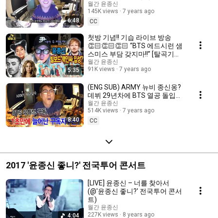
ep01]
월간 윤종신
145K views
7 years ago
6:48
CC
첫방 기념!! 기습 라이브 방송
👏🏻👏🏻👏🏻 “BTS 에드시런 샘
스미스 부담 갖지마!!” [탈곡기
ep02]
월간 윤종신
91K views
7 years ago
5:35
(ENG SUB) ARMY 뉴비 종신옹?
데뷔 29년차에 BTS 열공 돌입✍🏻
[탈곡기 ep3]
월간 윤종신
514K views
7 years ago
8:40
CC
2017 '윤종신 좋니?' 전국투어 콘서트
[LIVE] 윤종신 – 너를 찾아서
(@'윤종신 좋니?' 전국투어 콘서
트)
월간 윤종신
227K views
8 years ago
4:04