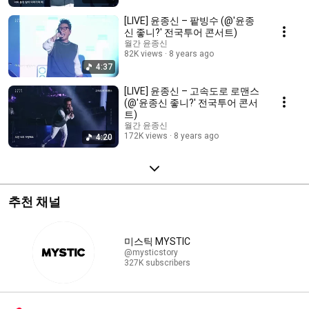
[LIVE] 윤종신 – 팥빙수 (@'윤종
신 좋니?' 전국투어 콘서트)
월간 윤종신
82K views
8 years ago
4:37
[LIVE] 윤종신 – 고속도로 로맨스
(@'윤종신 좋니?' 전국투어 콘서
트)
월간 윤종신
172K views
8 years ago
4:20
추천 채널
미스틱 MYSTIC
@mysticstory
327K subscribers