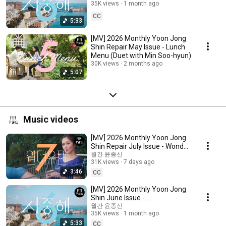
Mediterranean
35K views
1 month ago
CC
5:33
[MV] 2026 Monthly Yoon Jong
Shin Repair May Issue - Lunch
Menu (Duet with Min Soo-hyun)
30K views
2 months ago
5:07
Music videos
[MV] 2026 Monthly Yoon Jong
Shin Repair July Issue - Wonder
Woman (with Minsu)
월간 윤종신
31K views
7 days ago
3:46
CC
[MV] 2026 Monthly Yoon Jong
Shin June Issue -
Mediterranean
월간 윤종신
35K views
1 month ago
5:33
CC