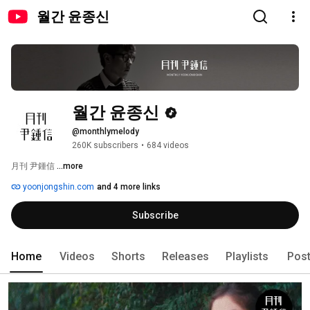
월간 윤종신
월간 윤종신
@monthlymelody
260K subscribers
•
684 videos
月刊 尹鍾信 
...more
yoonjongshin.com
and 4 more links
Subscribe
Home
Videos
Shorts
Releases
Playlists
Pos