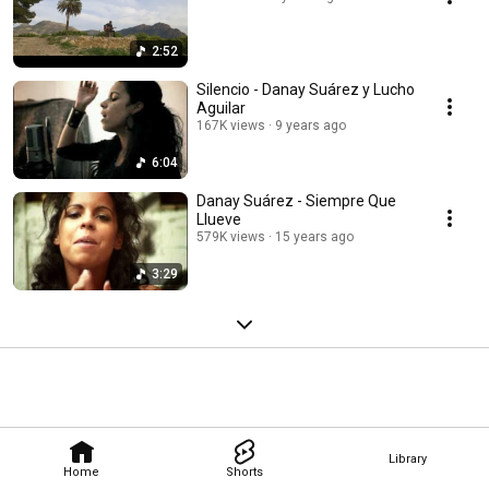
2:52
Silencio - Danay Suárez y Lucho
Aguilar
167K views
9 years ago
6:04
Danay Suárez - Siempre Que
Llueve
579K views
15 years ago
3:29
Library
Home
Shorts