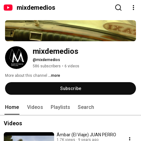
mixdemedios
mixdemedios
@mixdemedios
586 subscribers
•
6 videos
More about this channel
...more
Subscribe
Home
Videos
Playlists
Search
Videos
Ámbar (El Viaje) JUAN PERRO
1.7K views
9 years ago