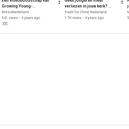
Een videoboodschap van 
Geen jongeren meer 
Growing Young-
verliezen in jouw kerk? 
onderzoeker Kara Powell
Ontdek hoe! In de gratis 
MissieNederland
Youth for Christ Nederland
training bij het boek Samen 
541 views
•
4 years ago
1.7K views
•
4 years ago
Jong
CC