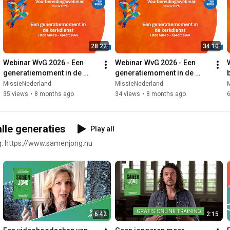
28:22
34:10
Webinar WvG 2026 - Een 
Webinar WvG 2026 - Een 
generatiemoment in de 
generatiemoment in de 
kerkdienst (ronde 2)
kerkdienst (ronde 1)
MissieNederland
MissieNederland
35 views
•
8 months ago
34 views
•
8 months ago
lle generaties
Play all
ng: https://www.samenjong.nu
6:42
2:15