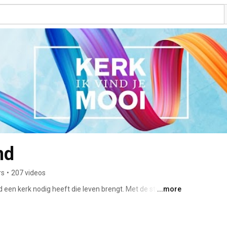
nd
rs
•
207 videos
d een kerk nodig heeft die leven brengt. Met de steun van 
...more
ederland, komt ook jouw kerk verder in het uitleven van 