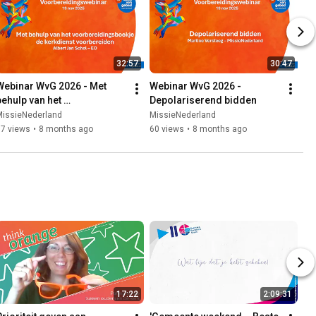
32:57
30:47
Webinar WvG 2026 - Met 
Webinar WvG 2026 - 
behulp van het 
Depolariserend bidden
voorbereidingsboekje de 
MissieNederland
MissieNederland
kerkdienst voorbereiden
67 views
•
8 months ago
60 views
•
8 months ago
17:22
2:09:31