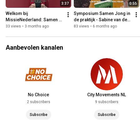
3:37
0:55
Welkom bij 
Symposium Samen Jong in 
MissieNederland: Samen 
de praktijk - Sabine van der 
leven uit de kracht van 
Heijden
33 views
•
3 months ago
83 views
•
6 months ago
Pasen
Aanbevolen kanalen
No Choice
City Movements NL
2 subscribers
9 subscribers
Subscribe
Subscribe