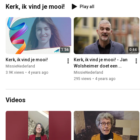
Kerk, ik vind je mooi!
Play all
1:56
0:44
Kerk, ik vind je mooi!
Kerk, ik vind je mooi! - Jan 
Wolsheimer doet een 
MissieNederland
oproep
3.9K views
•
4 years ago
MissieNederland
295 views
•
4 years ago
Videos