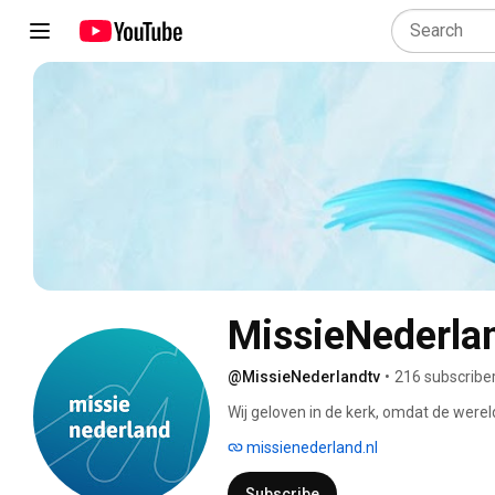
MissieNederla
@MissieNederlandtv
•
216 subscribe
Wij geloven in de kerk, omdat de werel
de grootste christelijke alliantie van N
missienederland.nl
haar potentie. 
Subscribe