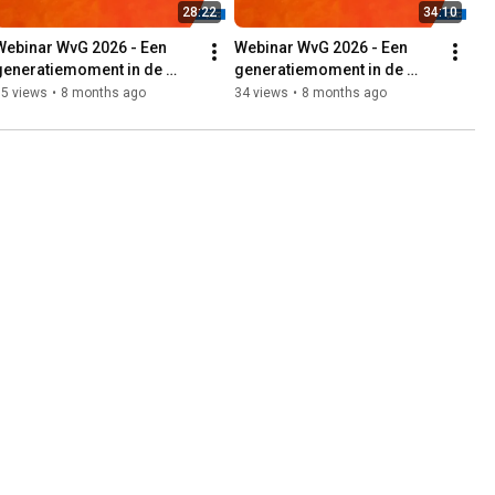
28:22
34:10
Webinar WvG 2026 - Een 
Webinar WvG 2026 - Een 
generatiemoment in de 
generatiemoment in de 
kerkdienst (ronde 2)
kerkdienst (ronde 1)
35 views
•
8 months ago
34 views
•
8 months ago