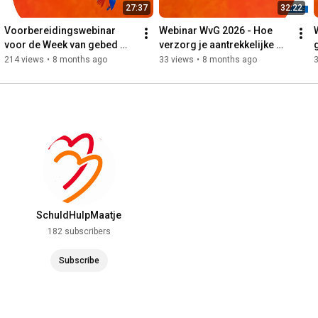
27:37
32:22
Voorbereidingswebinar 
Webinar WvG 2026 - Hoe 
voor de Week van gebed 
verzorg je aantrekkelijke 
voor eenheid 2026
publiciteit voor jouw 
214 views
•
8 months ago
33 views
•
8 months ago
activiteiten
SchuldHulpMaatje
182 subscribers
Subscribe