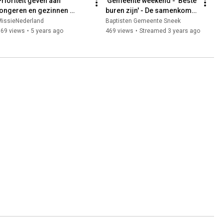
Prioriteit geven aan 
'Gemeente weekend -  Beste 
jongeren en gezinnen 
buren zijn' - De samenkomst 
(Beweeg de kerk traject-
van 4 september 2022.
MissieNederland
Baptisten Gemeente Sneek
Growing Young)
569 views
•
5 years ago
469 views
•
Streamed 3 years ago