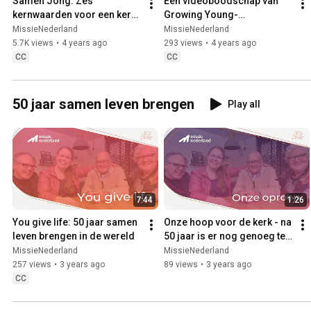
Samen Jong: Zes 
Een videoboodschap van 
kernwaarden voor een kerk 
Growing Young-
met álle generaties
onderzoeker Jake Mulder
MissieNederland
MissieNederland
5.7K views
•
4 years ago
293 views
•
4 years ago
CC
CC
50 jaar samen leven brengen
Play all
7:44
1:26
You give life: 50 jaar samen 
Onze hoop voor de kerk - na 
leven brengen in de wereld
50 jaar is er nog genoeg te 
doen!
MissieNederland
MissieNederland
257 views
•
3 years ago
89 views
•
3 years ago
CC