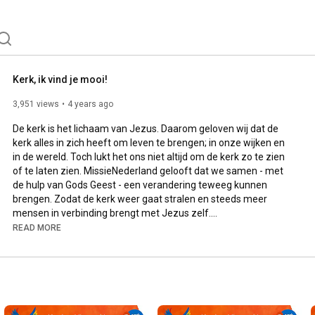
Kerk, ik vind je mooi!
3,951 views
4 years ago
De kerk is het lichaam van Jezus. Daarom geloven wij dat de 
kerk alles in zich heeft om leven te brengen; in onze wijken en 
in de wereld. Toch lukt het ons niet altijd om de kerk zo te zien 
of te laten zien. MissieNederland gelooft dat we samen - met 
de hulp van Gods Geest - een verandering teweeg kunnen 
brengen. Zodat de kerk weer gaat stralen en steeds meer 
mensen in verbinding brengt met Jezus zelf.

READ MORE
Spoken word door Chris van de Kamp, Living Image

Ontdek meer op www.kerkikvindjemooi.nl