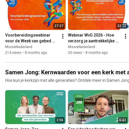
27:37
32:22
Voorbereidingswebinar 
Webinar WvG 2026 - Hoe 
voor de Week van gebed 
verzorg je aantrekkelijke 
voor eenheid 2026
publiciteit voor jouw 
MissieNederland
MissieNederland
activiteiten
214 views
•
8 months ago
33 views
•
8 months ago
Samen Jong: Kernwaarden voor een kerk met a
Hoe kun je kerkzijn met alle generaties? Ontdek meer in Samen Jo
2:56
6:42