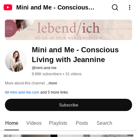
Mini and Me - Conscious
Living with Jeannine
Mini and Me - Conscious 
Living with Jeannine
@mini-and-me
8.88K subscribers
•
31 videos
More about this channel
...more
mini-and-me.com
and 5 more links
Subscribe
Home
Videos
Playlists
Posts
Search