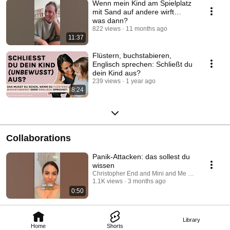
Wenn mein Kind am Spielplatz
mit Sand auf andere wirft…
was dann?
822 views
11 months ago
11:37
Flüstern, buchstabieren,
Englisch sprechen: Schließt du
dein Kind aus?
239 views
1 year ago
8:24
Collaborations
Panik-Attacken: das sollest du
wissen
Christopher End and Mini and Me - Conscious Li
1.1K views
3 months ago
0:50
Library
Home
Shorts