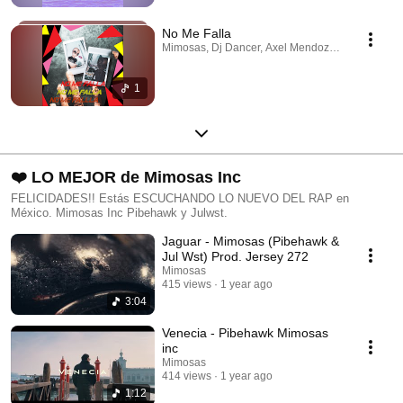
No Me Falla
Mimosas, Dj Dancer, Axel Mendoza · May 5, 202
1
❤️ LO MEJOR de Mimosas Inc
FELICIDADES!! Estás ESCUCHANDO LO NUEVO DEL RAP en
México. Mimosas Inc Pibehawk y Julwst.
Jaguar - Mimosas (Pibehawk &
Jul Wst) Prod. Jersey 272
Mimosas
415 views
1 year ago
3:04
Venecia - Pibehawk Mimosas
inc
Mimosas
414 views
1 year ago
1:12