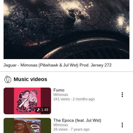
Jaguar - Mimosas (Pibehawk & Jul Wst) Prod. Jersey 272
Music videos
Fumo
Mimosas
341 views
2 months ago
1:48
The Epoca (feat. Jul Wst)
Mimosas
26 views
7 years ago