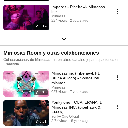
Impares - Pibehawk Mimosas
inc
Mimosas
224 views
2 years ago
1:14
Mimosas Room y otras colaboraciones
Colaboraciones de Mimosas Inc en otros canales y participaciones en
Freestyle
Mimosas inc (Pibehawk Ft.
Bruce el loco) - Somos los
mismos
Mimosas
627 views
7 years ago
3:15
Yenky one - CUATEPANA ft.
Mimosas INC. (pibehawk &
Fresh)
Yenky One Oficial
3.7K views
8 years ago
3:31