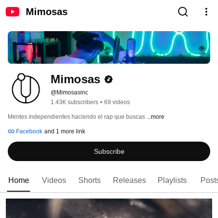
Mimosas
Mimosas
@Mimosasinc
1.43K subscribers
•
69 videos
Mentes independientes haciendo el rap que buscas 
...more
Facebook
and 1 more link
Subscribe
Home
Videos
Shorts
Releases
Playlists
Post