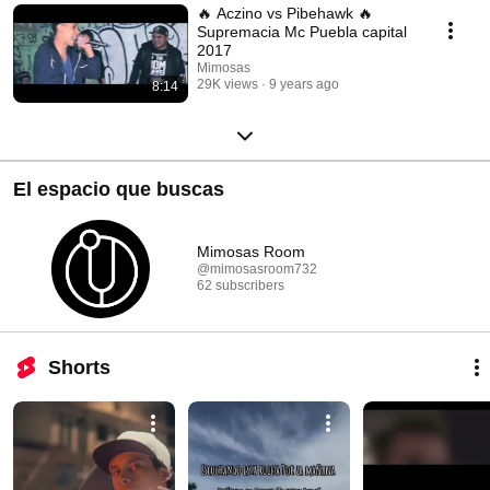
🔥 Aczino vs Pibehawk 🔥
Supremacia Mc Puebla capital
2017
Mimosas
29K views
9 years ago
8:14
El espacio que buscas
Mimosas Room
@mimosasroom732
62 subscribers
Shorts