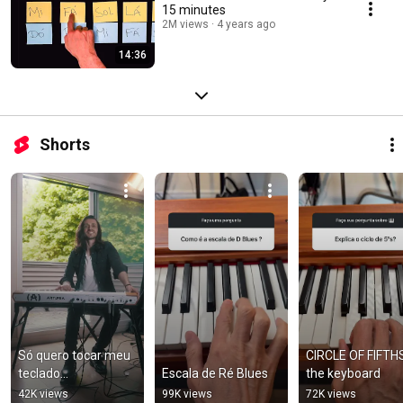
15 minutes
2M views
4 years ago
14:36
Shorts
Só quero tocar meu 
CIRCLE OF FIFTHS
teclado...
Escala de Ré Blues
the keyboard
42K views
99K views
72K views