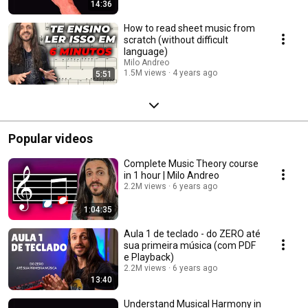
14:36
How to read sheet music from
scratch (without difficult
language)
Milo Andreo
1.5M views
4 years ago
5:51
Popular videos
Complete Music Theory course
in 1 hour | Milo Andreo
2.2M views
6 years ago
1:04:35
Aula 1 de teclado - do ZERO até
sua primeira música (com PDF
e Playback)
2.2M views
6 years ago
13:40
Understand Musical Harmony in