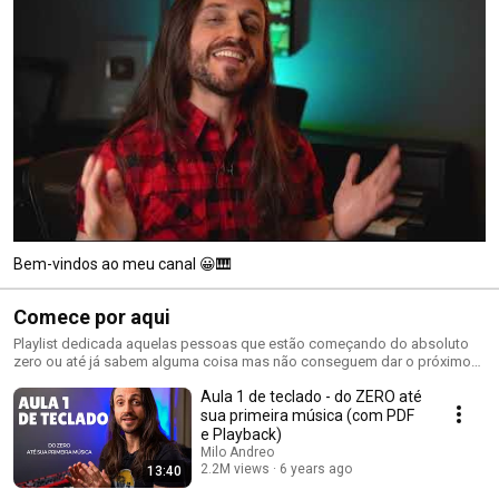
Bem-vindos ao meu canal 😀🎹
Comece por aqui
Playlist dedicada aquelas pessoas que estão começando do absoluto
zero ou até já sabem alguma coisa mas não conseguem dar o próximo
passo. Aqui vai uma sequência que irá ajudar.
Aula 1 de teclado - do ZERO até
sua primeira música (com PDF
e Playback)
Milo Andreo
2.2M views
6 years ago
13:40