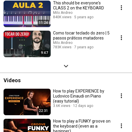
This should be everyone's
CLASS 2 on the KEYBOARD
Milo Andreo
840K views
5 years ago
11:24
Como tocar teclado do zero | 5
passos práticos matadores
Milo Andreo
783K views
7 years ago
9:47
Videos
How to play EXPERIENCE by
Ludovico Einaudi on Piano
(easy tutorial)
3.6K views
12 days ago
22:31
How to play a FUNKY groove on
the keyboard (even as a
beginner)