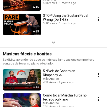
5.8K views
1 month ago
6:45
STOP Using the Sustain Pedal
Wrong (Do THIS)
5.3K views
1 month ago
6:15
Músicas fáceis e bonitas
Se divirta aprendendo aquelas músicas famosas que sempre teve
vontade de tocar no piano e teclado.
5 Níveis de Bohemian
Rhapsody 🔥
Milo Andreo
44K views
3 years ago
4:44
Como tocar Marcha Turca no
teclado ou Piano
Milo Andreo
72K views
3 years ago