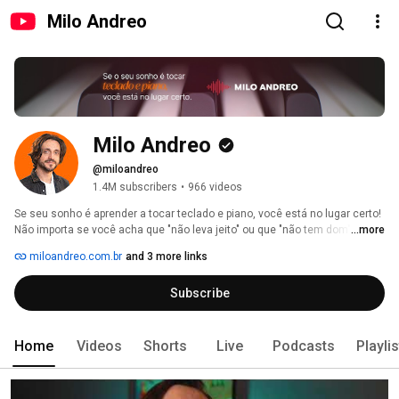
Milo Andreo
Milo Andreo
@miloandreo
1.4M subscribers
•
966 videos
Se seu sonho é aprender a tocar teclado e piano, você está no lugar certo! 
Não importa se você acha que "não leva jeito" ou que "não tem dom". Esse 
...more
canal existe justamente para te fazer realizar esse sonho através de 
miloandreo.com.br
and 3 more links
aulas super fáceis de entender e sem enrolação. Você irá encontrar 
músicas famosas que sempre teve vontade de tocar, muitos exercícios 
Subscribe
para destravar suas mãos e melhorar sua coordenação motora, além 
claro de dicas infalíveis que mudam completamente o seu jeito de tocar. 
Home
Videos
Shorts
Live
Podcasts
Playli