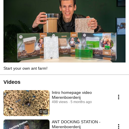
Start your own ant farm!
Videos
Intro homepage video
Mierenboerderij
498 views
5 months ago
0:41
ANT DOCKING STATION -
Mierenboerderij