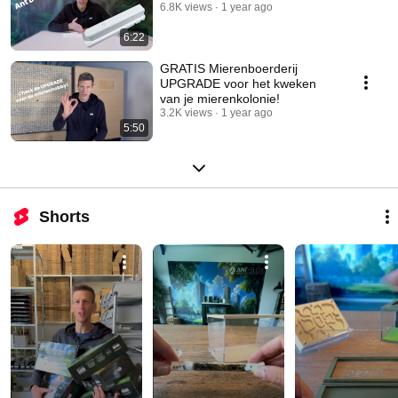
6.8K views
1 year ago
6:22
GRATIS Mierenboerderij
UPGRADE voor het kweken
van je mierenkolonie!
3.2K views
1 year ago
5:50
Shorts