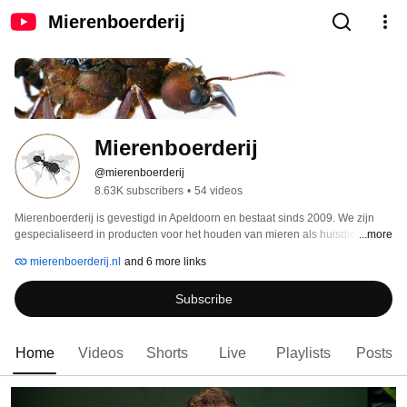
Mierenboerderij
Mierenboerderij
@mierenboerderij
8.63K subscribers
•
54 videos
Mierenboerderij is gevestigd in Apeldoorn en bestaat sinds 2009. We zijn 
gespecialiseerd in producten voor het houden van mieren als huisdier en we 
...more
kweken onze mieren zelf. 
mierenboerderij.nl
and 6 more links
Subscribe
Home
Videos
Shorts
Live
Playlists
Posts