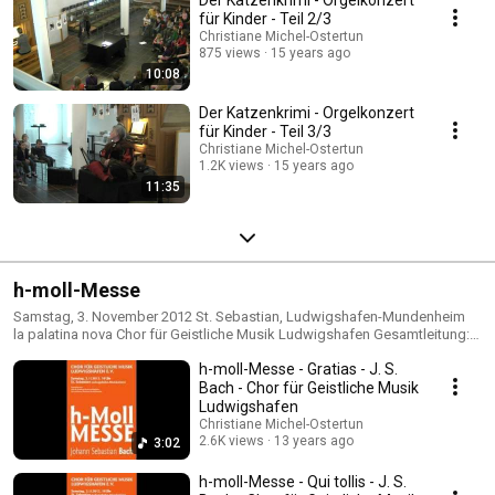
Der Katzenkrimi - Orgelkonzert
für Kinder - Teil 2/3
Christiane Michel-Ostertun
875 views
15 years ago
10:08
Der Katzenkrimi - Orgelkonzert
für Kinder - Teil 3/3
Christiane Michel-Ostertun
1.2K views
15 years ago
11:35
h-moll-Messe
Samstag, 3. November 2012 St. Sebastian, Ludwigshafen-Mundenheim
la palatina nova Chor für Geistliche Musik Ludwigshafen Gesamtleitung:
Christiane Michel-Ostertun http://chor-cgm-lu.de/ http://michel-
h-moll-Messe - Gratias - J. S.
ostertun.de/
Bach - Chor für Geistliche Musik
Ludwigshafen
Christiane Michel-Ostertun
2.6K views
13 years ago
3:02
h-moll-Messe - Qui tollis - J. S.