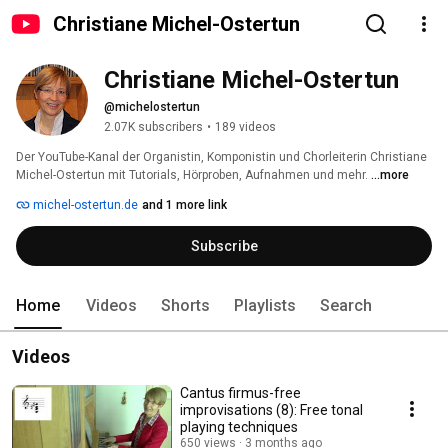
Christiane Michel-Ostertun
Christiane Michel-Ostertun
@michelostertun
2.07K subscribers
•
189 videos
Der YouTube-Kanal der Organistin, Komponistin und Chorleiterin Christiane 
Michel-Ostertun mit Tutorials, Hörproben, Aufnahmen und mehr. 
...more
michel-ostertun.de
and 1 more link
Subscribe
Home
Videos
Shorts
Playlists
Search
Videos
Cantus firmus-free
improvisations (8): Free tonal
playing techniques
650 views
3 months ago