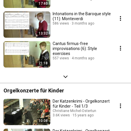
17:40
Intonations in the Baroque style
(11): Monteverdi
586 views
3 months ago
13:32
Cantus firmus-free
improvisations (6): Style
exercises
557 views
4 months ago
21:18
Orgelkonzerte für Kinder
Der Katzenkrimi - Orgelkonzert
für Kinder - Teil 1/3
Christiane Michel-Ostertun
3.6K views
15 years ago
10:08