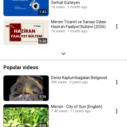
Serhat Gürleyen
14 views
1 month ago
1:42
Mersin Ticaret ve Sanayi Odası
Haziran Faaliyet Bülteni (2026)
76 views
1 month ago
9:20
Popular videos
Deniz Kaplumbağaları Belgeseli
25K views
9 years ago
5:36
Mersin - City of Sun (English)
7.4K views
11 years ago
6:25