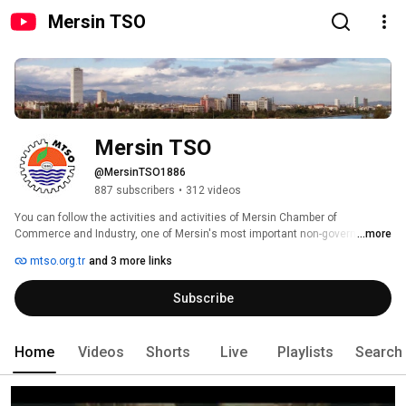
Mersin TSO
Mersin TSO
@MersinTSO1886
887 subscribers
•
312 videos
You can follow the activities and activities of Mersin Chamber of 
Commerce and Industry, one of Mersin's most important non-governmental 
...more
organizations, on these pages. 
mtso.org.tr
and 3 more links
Subscribe
Home
Videos
Shorts
Live
Playlists
Search