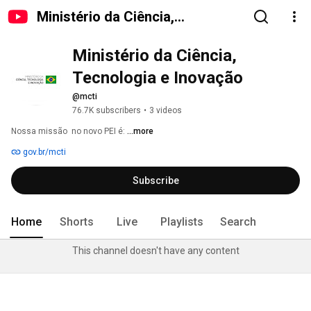
Ministério da Ciência,
Tecnologia e Inovação
Ministério da Ciência, 
Tecnologia e Inovação
@mcti
76.7K subscribers
•
3 videos
Nossa missão  no novo PEI é: 
...more
gov.br/mcti
Subscribe
Home
Shorts
Live
Playlists
Search
This channel doesn't have any content