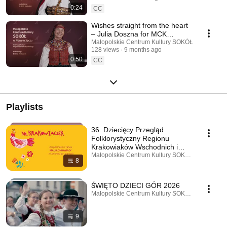
0:24
CC
Wishes straight from the heart
– Julia Doszna for MCK
SOKÓŁ!
Małopolskie Centrum Kultury SOKÓŁ
128 views
9 months ago
0:50
CC
Playlists
36. Dziecięcy Przegląd
Folklorystyczny Regionu
Krakowiaków Wschodnich i
Pogórza Ciężkowickiego
Małopolskie Centrum Kultury SOKÓŁ · Playlist
8
KRAKOWIACZEK
ŚWIĘTO DZIECI GÓR 2026
Małopolskie Centrum Kultury SOKÓŁ · Playlist
9