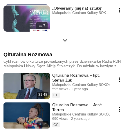
„Otwieramy (się na) sztukę”
Małopolskie Centrum Kultury SOKÓŁ · Playlist
7
Qlturalna Rozmowa
Cykl rozmów o kulturze prowadzonych przez dziennikarkę Radia RDN
Małopolska i Nowy Sącz Alicję Stolarczyk. Do udziału w każdym z
odcinków zapraszamy przedstawicieli świata kultury.
Qlturalna Rozmowa – kpt.
#QlturalnaRozmowa
Stefan Żuk
Małopolskie Centrum Kultury SOKÓŁ
595 views
1 year ago
31:48
CC
Qlturalna Rozmowa – José
Torres
Małopolskie Centrum Kultury SOKÓŁ
690 views
2 years ago
20:35
CC