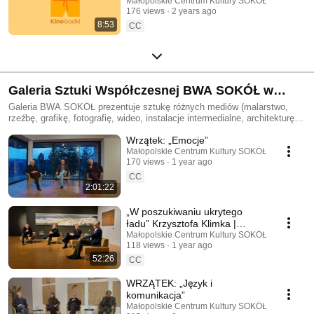
Małopolskie Centrum Kultury SOKÓŁ
176 views
2 years ago
8:53
CC
Galeria Sztuki Współczesnej BWA SOKÓŁ w
Nowym Sączu
Galeria BWA SOKÓŁ prezentuje sztukę różnych mediów (malarstwo,
rzeźbę, grafikę, fotografię, wideo, instalacje intermedialne, architekturę,
szkło, performance, design) odnoszącą się przede wszystkim do
Wrzątek: „Emocje”
współczesnej rzeczywistości. Jest miejscem wystaw, zarówno znanych i
wybitnych artystów, jak również debiutów oraz promocji młodych
Małopolskie Centrum Kultury SOKÓŁ
170 views
1 year ago
twórców, a także miejscem zdarzeń artystycznych i edukacyjnych. 👉
http://bwasokol.pl 👉 https://facebook.com/bwasokol 👉
CC
https://instagram.com/bwasokol
2:01:22
„W poszukiwaniu ukrytego
ładu” Krzysztofa Klimka |
rozmowa
Małopolskie Centrum Kultury SOKÓŁ
118 views
1 year ago
52:26
CC
WRZĄTEK: „Język i
komunikacja”
Małopolskie Centrum Kultury SOKÓŁ