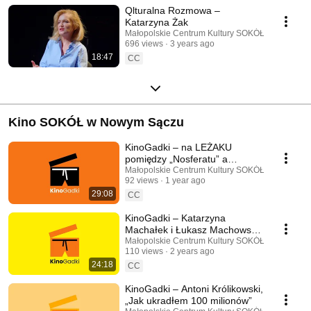
Qlturalna Rozmowa –
Katarzyna Żak
Małopolskie Centrum Kultury SOKÓŁ
696 views
3 years ago
18:47
CC
Kino SOKÓŁ w Nowym Sączu
KinoGadki – na LEŻAKU
pomiędzy „Nosferatu” a
„Mickey 17”
Małopolskie Centrum Kultury SOKÓŁ
92 views
1 year ago
29:08
CC
KinoGadki – Katarzyna
Machałek i Łukasz Machowski,
„Dzień i noc”
Małopolskie Centrum Kultury SOKÓŁ
110 views
2 years ago
24:18
CC
KinoGadki – Antoni Królikowski,
„Jak ukradłem 100 milionów”