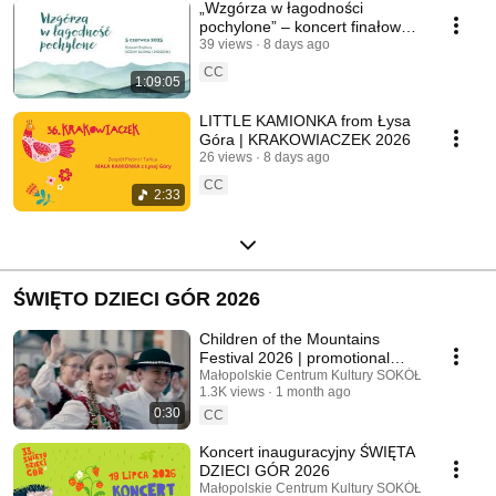
„Wzgórza w łagodności
pochylone” – koncert finałowy
SCENY SŁOWA I PIOSENKI
39 views
8 days ago
2025
CC
1:09:05
LITTLE KAMIONKA from Łysa
Góra | KRAKOWIACZEK 2026
26 views
8 days ago
CC
2:33
ŚWIĘTO DZIECI GÓR 2026
Children of the Mountains
Festival 2026 | promotional
spot
Małopolskie Centrum Kultury SOKÓŁ
1.3K views
1 month ago
0:30
CC
Koncert inauguracyjny ŚWIĘTA
DZIECI GÓR 2026
Małopolskie Centrum Kultury SOKÓŁ