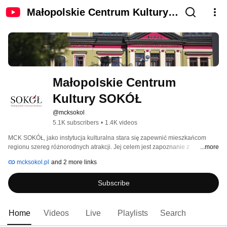
Małopolskie Centrum Kultury
SOKÓŁ
Małopolskie Centrum 
Kultury SOKÓŁ
@mcksokol
5.1K subscribers
•
1.4K videos
MCK SOKÓŁ, jako instytucja kulturalna stara się zapewnić mieszkańcom 
regionu szereg różnorodnych atrakcji. Jej celem jest zapoznanie z 
...more
twórczością ludowych artystów, w których dziełach zauważalna jest 
mcksokol.pl
and 2 more links
inspiracja tradycją - zarówno w formie jak i treści, oraz z nowatorskim, 
współczesnym spojrzeniem na sztukę. 
Subscribe
Home
Videos
Live
Playlists
Search