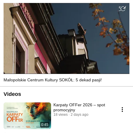
Małopolskie Centrum Kultury SOKÓŁ: 5 dekad pasji!
Videos
Karpaty OFFer 2026 – spot
promocyjny
18 views
2 days ago
0:45