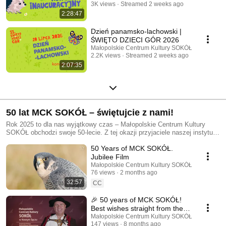
3K views
Streamed 2 weeks ago
2:28:47
Dzień panamsko-lachowski |
ŚWIĘTO DZIECI GÓR 2026
Małopolskie Centrum Kultury SOKÓŁ
2.2K views
Streamed 2 weeks ago
2:07:35
50 lat MCK SOKÓŁ – świętujcie z nami!
Rok 2025 to dla nas wyjątkowy czas – Małopolskie Centrum Kultury
SOKÓŁ obchodzi swoje 50-lecie. Z tej okazji przyjaciele naszej instytucji
składają nam jubileuszowe życzenia. Zapraszamy do oglądania
50 Years of MCK SOKÓŁ.
specjalnych nagrań i wspólnego świętowania tego niezwykłego
jubileuszu.
Jubilee Film
Małopolskie Centrum Kultury SOKÓŁ
76 views
2 months ago
32:57
CC
🎉 50 years of MCK SOKÓŁ!
Best wishes straight from the
mountains!
Małopolskie Centrum Kultury SOKÓŁ
147 views
8 months ago