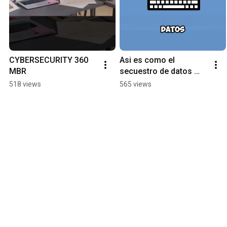
CYBERSECURITY 360 
Asi es como el 
MBR
secuestro de datos 
actua | Ransomware 
518 views
565 views
MBR  #tecnologia 
#ciberseguridad #virus 
#tech