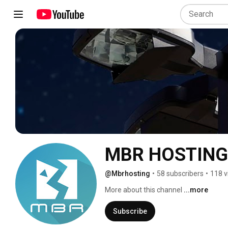
MBR HOSTING S
@Mbrhosting
•
58 subscribers
•
118 v
More about this channel
...more
Subscribe