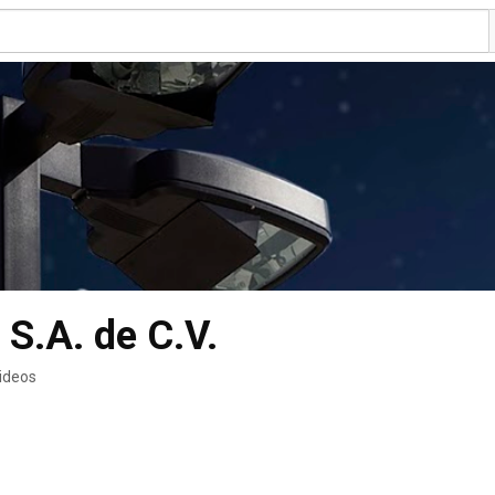
.A. de C.V.
ideos