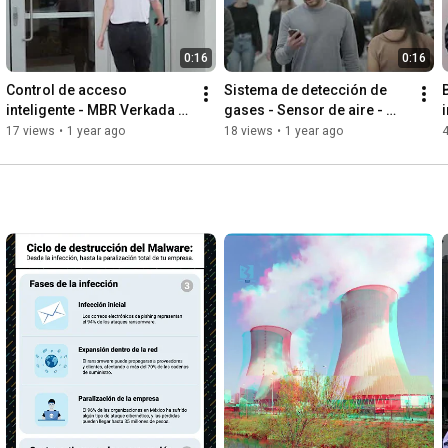
0:16
0:16
Control de acceso 
Sistema de detección de 
inteligente - MBR Verkada 
gases - Sensor de aire - 
en México
MBR Verkada en México
17 views
•
1 year ago
18 views
•
1 year ago