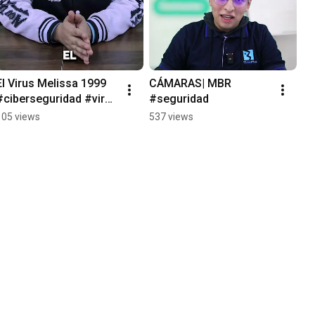
El Virus Melissa 1999  
CÁMARAS| MBR 
#ciberseguridad #virus 
#seguridad
#tecnologia #malware
105 views
537 views