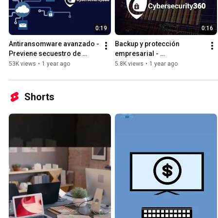
0:19
0:16
Antiransomware avanzado - 
Backup y protección 
Previene secuestro de 
empresarial - 
datos - Cybersecurity360
Cybersecurity360
53K views
•
1 year ago
5.8K views
•
1 year ago
Shorts