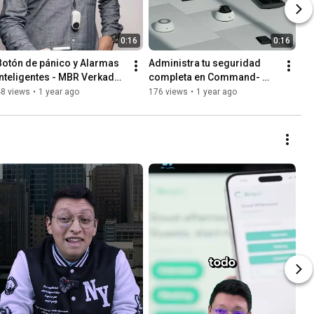
0:16
0:16
Botón de pánico y Alarmas 
Administra tu seguridad 
inteligentes - MBR Verkada 
completa en Command- 
en México
Verkada en México MBR
48 views
•
1 year ago
176 views
•
1 year ago