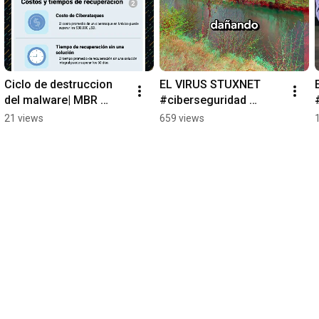
Ciclo de destruccion 
EL VIRUS STUXNET 
del malware| MBR 
#ciberseguridad 
#ciberseguridad 
#tecnologia #virus
21 views
659 views
#tecnologia #virus