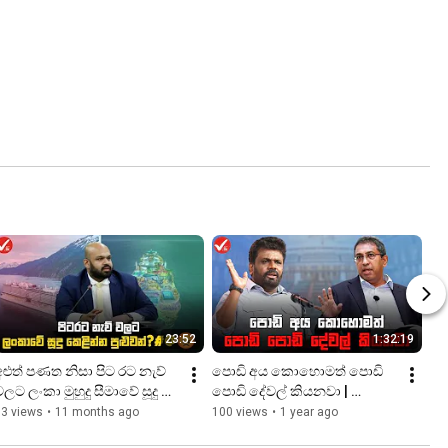
23:52
1:32:19
අළුත් පණත නිසා පිට රට නැව් 
පොඩි අය කොහොමත් පොඩි 
ලට ලංකා මුහුදු සීමාවේ සූදු 
පොඩි දේවල් කියනවා | 
කෙළින්න පුළුවන් | Parliament 
Parliament 2025-08-07
63 views
•
11 months ago
100 views
•
1 year ago
2025-08-19