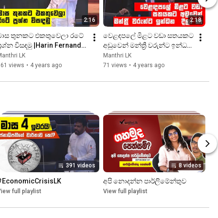
2:16
2:18
මාස තුනකට එකතුවෙලා රටේ 
වෙළඳපලේ මිළට වඩා සතයකට 
්‍රශ්න විසඳමු |Harin Fernando 
අඩුවෙන් මන්ත්‍රී වරුන්ට ඉන්ධන  
| Parliament |ManthriLK
දීලා නෑ |Kanchana 
anthri LK
Manthri LK
Wijesekara |ManthriLK
561 views
•
4 years ago
71 views
•
4 years ago
391 videos
8 videos
#EconomicCrisisLK
අපි නොදන්න පාර්ලිමේන්තුව
iew full playlist
View full playlist