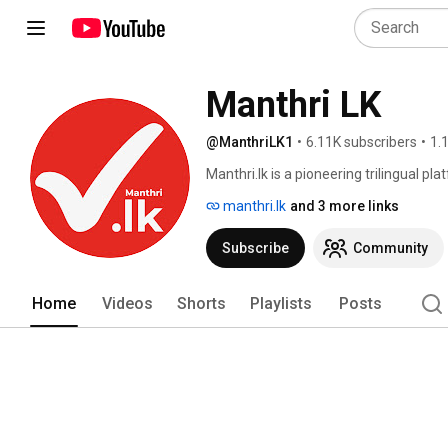
Manthri LK
@ManthriLK1
•
6.11K subscribers
•
1.
Manthri.lk is a pioneering trilingual plat
activities of each of the 225 Members 
manthri.lk
and 3 more links
scorecard, Manthri.lk recognizes the n
electorates. In doing so, it seeks to 
Subscribe
Community
improve Sri Lanka's democratic frame
Home
Videos
Shorts
Playlists
Posts