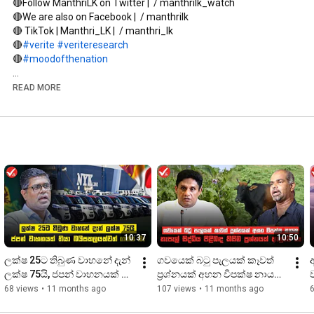
🔴Follow ManthriLK on Twitter |  / manthrilk_watch  

🔴We are also on Facebook |  / manthrilk  

🔴 TikTok | Manthri_LK |  / manthri_lk

🔴
#verite
#veriteresearch
🔴
#moodofthenation
#srilankanewstoday
#parliament
#manthrilk
READ MORE
10:37
10:50
ලක්ෂ 25ට තිබුණ වාහනේ දැන් 
ගවයෙක් බටු පැලයක් කෑවත් 
ලක්ෂ 75යි, ජපන් වාහනයක් 
ප්‍රශ්නයක් අහන විපක්ෂ නායක 
ව
තියා පුස් බයිසකලයක්වත් 
තැපැල් සිද්ධිය පිළිබඳ කිසිම 
68 views
•
11 months ago
107 views
•
11 months ago
ගන්න බෑ
ප්‍රශ්නයක් ඇහුවේ නෑ