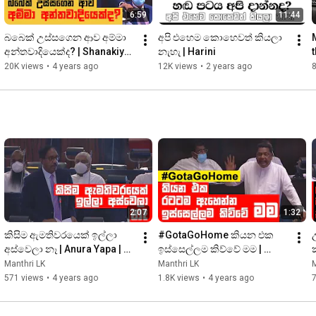
6:59
11:44
බබෙක් උස්සගෙන ආව අම්මා 
අපි එහෙම කොහෙවත් කියලා 
අන්තවාදියෙක්ද? | Shanakiyan 
නැහැ | Harini
Rasamanickam | Parliament 
20K views
•
4 years ago
12K views
•
2 years ago
8
| ManthriLK
2:07
1:32
කිසිම ඇමතිවරයෙක් ඉල්ලා 
#GotaGoHome කියන එක 
අස්වෙලා නෑ | Anura Yapa | 
ඉස්සෙල්ලම කිව්වේ මම | 
ManthriLK | Sri Lanka 
Kumara Welgama | 
Manthri LK
Manthri LK
M
Parliament
ManthriLK | Sri Lanka 
571 views
•
4 years ago
1.8K views
•
4 years ago
Parliament