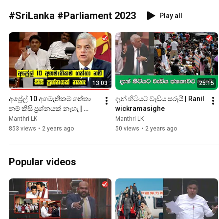
#SriLanka #Parliament 2023
Play all
13:03
25:15
අප්‍රේල් 10 අගමැතිකම ගත්තා 
දැන් හිටියට වැඩිය සරුයි | Ranil 
නම් කිසි ප්‍රශ්නයක් නැහැ | 
wickramasighe
Sajith Premadasa
Manthri LK
Manthri LK
853 views
•
2 years ago
50 views
•
2 years ago
Popular videos