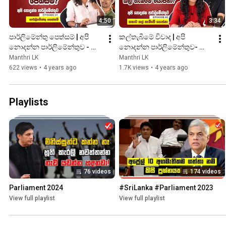
4:50
3:34
පාර්ලිමේන්තු පෙත්සම් | අපි 
කල්තැබීමේ විවාද | අපි 
නොදන්න පාර්ලිමේන්තුව - 
නොදන්න පාර්ලිමේන්තුව- 
පළමු දිගහැරුම
දෙවන දිගහැරුම
Manthri LK
Manthri LK
622 views
•
4 years ago
1.7K views
•
4 years ago
Playlists
76 videos
174 videos
Parliament 2024
#SriLanka #Parliament 2023
View full playlist
View full playlist