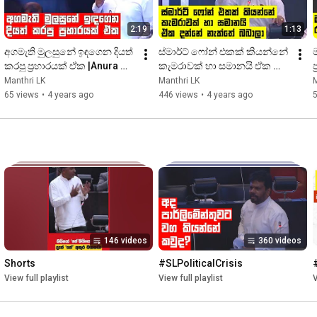
2:19
1:13
අගමැති මුලසුනේ ඉඳගෙන දියත් 
ස්මාර්ට් ෆෝන් එකක් කියන්නේ 
කරපු ප්‍රහාරයක් ඒක |Anura 
කැමරාවක් හා සමානයි ඒක 
ප
Kumara |Parliament 
දන්නේ නැත්තේ බබාලා | 
Manthri LK
Manthri LK
M
|ManthriLK
Buddhika Pathirana 
65 views
•
4 years ago
446 views
•
4 years ago
|ManthriLK
146 videos
360 videos
Shorts
#SLPoliticalCrisis
View full playlist
View full playlist
V