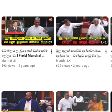
11:07
9:42
මට බලය ලැබුනොත් ඔක්කෝම 
මුලු අලුත් කඩේම දන්නවා, ඔයා 
අල්ලනවා | Field Marshal 
දන්නේ නෑ, විනිසුරු නඩු තීන්දුව 
Sarath Fonseka
දෙන්නේ නෑ | Lakshman 
Manthri LK
Manthri LK
M
Kiriella
593 views
•
2 years ago
622 views
•
2 years ago