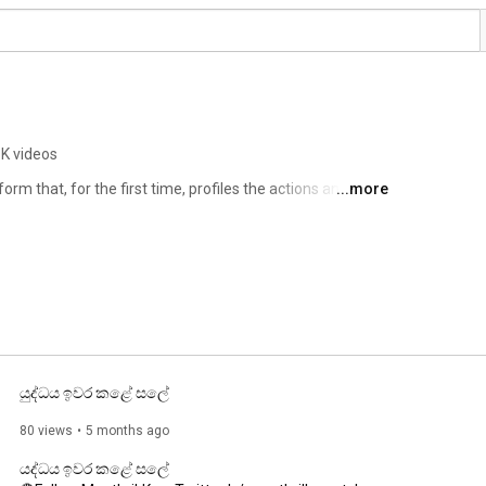
1K videos
form that, for the first time, profiles the actions and 
...more
of Parliament in Sri Lanka. As a MP monitoring 
eed for accountability between MPs and their 
promote transparency and good governance in order to 
work. 
යුද්ධය ඉවර කළේ සලේ
80 views
5 months ago
යද්ධය ඉවර කළේ සලේ
