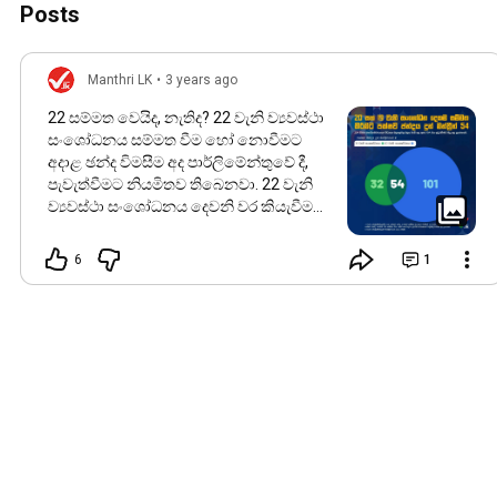
Posts
Manthri LK
•
3 years ago
22 සම්මත වෙයිද, නැතිද? 22 වැනි ව්‍යවස්ථා
සංශෝධනය සම්මත වීම හෝ නොවීමට
අදාළ ඡන්ද විමසීම අද පාර්ලිමේන්තුවේ දී,
පැවැත්වීමට නියමිතව තිබෙනවා. 22 වැනි
ව්‍යවස්ථා සංශෝධනය දෙවනි වර කියැවීම
ඊයේ (20) සිදුවුණා. සියලුදෙනා එය සම්මත
කරගැනීමට ඡන්දය භාවිතා කළ යුතුව
6
1
තිබෙණ බවයි රජයේ අදහස වූයේ. නමුත්
ප්‍රධාන දේශපාලන පක්ෂ කිහිපයක්ම 22ට
විරුද්ධව ඡන්දය භාවිතා කිරීමට තීරණය කර
තිබෙණ බවට මාධ්‍ය වාර්තාවල
දැක්වෙනවා. පාර්ලිමේන්තුවට ඉදිරිපත්වුණු
මෑත ව්‍යවස්ථා සංශෝධනවලට මන්ත්‍රීන්
ඡන්දය භාවිතා කර තිබෙණ ආකාරය
සැළකිල්ලට ගත්තොත්, රජය පාර්ශවය හැම
අවස්ථාවකම වාගේ එසේ ඉදිරිපත් වුණු
ව්‍යවස්ථා සංශෝධනයන් සම්මත කරගෙන
තිබෙණ බව හදුනාගන්නට පුළුවන්. අදත්