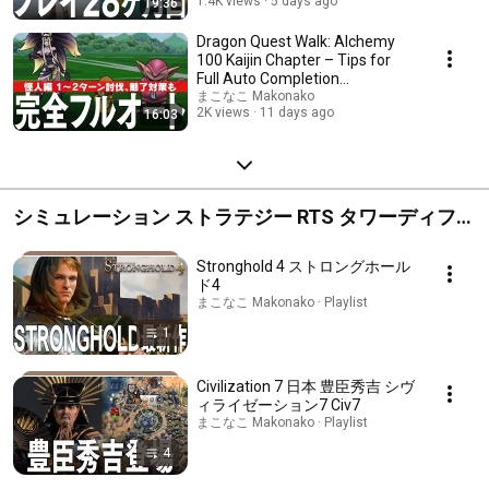
1.4K views
5 days ago
19:36
Dragon Quest Walk: Alchemy
100 Kaijin Chapter – Tips for
Full Auto Completion
#DragonQuestWalk #D...
まこなこ Makonako
2K views
11 days ago
16:03
シミュレーション ストラテジー RTS タワーディフェ
ンス
Stronghold 4 ストロングホール
ド4
まこなこ Makonako · Playlist
1
Civilization 7 日本 豊臣秀吉 シヴ
ィライゼーション7 Civ7
まこなこ Makonako · Playlist
4