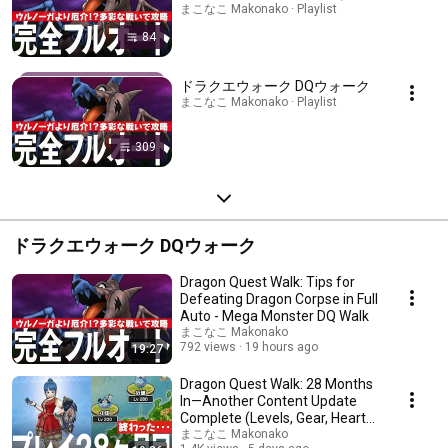
まこなこ Makonako · Playlist
84
ドラクエウォーク DQウォーク
まこなこ Makonako · Playlist
309
ドラクエウォーク DQウォーク
Dragon Quest Walk: Tips for
Defeating Dragon Corpse in Full
Auto - Mega Monster DQ Walk
まこなこ Makonako
792 views
19 hours ago
19:27
Dragon Quest Walk: 28 Months
In—Another Content Update
Complete (Levels, Gear, Hearts,
Story Prog...
まこなこ Makonako