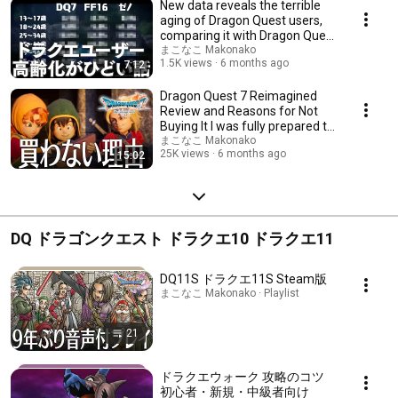
New data reveals the terrible
aging of Dragon Quest users,
comparing it with Dragon Quest
7 Reima...
まこなこ Makonako
1.5K views
6 months ago
7:12
Dragon Quest 7 Reimagined
Review and Reasons for Not
Buying It I was fully prepared to
buy it, bu...
まこなこ Makonako
25K views
6 months ago
15:02
DQ ドラゴンクエスト ドラクエ10 ドラクエ11
DQ11S ドラクエ11S Steam版
まこなこ Makonako · Playlist
21
ドラクエウォーク 攻略のコツ
初心者・新規・中級者向け