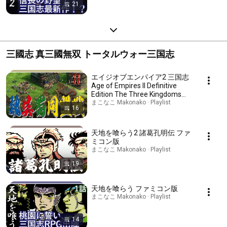
21
三國志 真三國無双 トータルウォー三国志
エイジオブエンパイア2 三国志
Age of Empires II Definitive
Edition The Three Kingdoms
AoE2
まこなこ Makonako · Playlist
16
天地を喰らう2 諸葛孔明伝 ファ
ミコン版
まこなこ Makonako · Playlist
19
天地を喰らう ファミコン版
まこなこ Makonako · Playlist
14