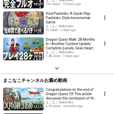
まこなこ Makonako
792 views
19 hours ago
19:27
Void Pachinko: A Quick-Play
Pachinko-Style Incremental
Game
まこなこ Makonako
91 views
2 days ago
16:40
Dragon Quest Walk: 28 Months
In—Another Content Update
Complete (Levels, Gear, Hearts,
Story Prog...
まこなこ Makonako
1.4K views
5 days ago
19:36
まこなこチャンネルお薦め動画
Congratulations on the end of
Dragon Quest 10! This article
discusses the conclusion of the
DQ10 ...
まこなこ Makonako
6.1K views
4 months ago
12:12