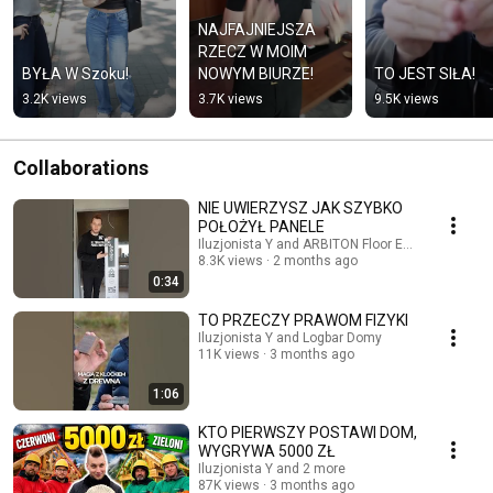
NAJFAJNIEJSZA 
RZECZ W MOIM 
BYŁA W Szoku!
NOWYM BIURZE!
TO JEST SIŁA!
3.2K views
3.7K views
9.5K views
Collaborations
NIE UWIERZYSZ JAK SZYBKO
POŁOŻYŁ PANELE
Iluzjonista Y and ARBITON Floor Expert
8.3K views
2 months ago
0:34
TO PRZECZY PRAWOM FIZYKI
Iluzjonista Y and Logbar Domy
11K views
3 months ago
1:06
KTO PIERWSZY POSTAWI DOM,
WYGRYWA 5000 ZŁ
Iluzjonista Y and 2 more
87K views
3 months ago