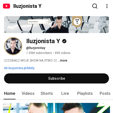
Iluzjonista Y
Iluzjonista Y
@Iluzjonistay
1.05M subscribers
•
890 videos
👇🏻ZOBACZ MOJE SHOW NA ŻYWO 👇🏻 
...more
iluzjonista.pl/bilety
Subscribe
Home
Videos
Shorts
Live
Playlists
Posts