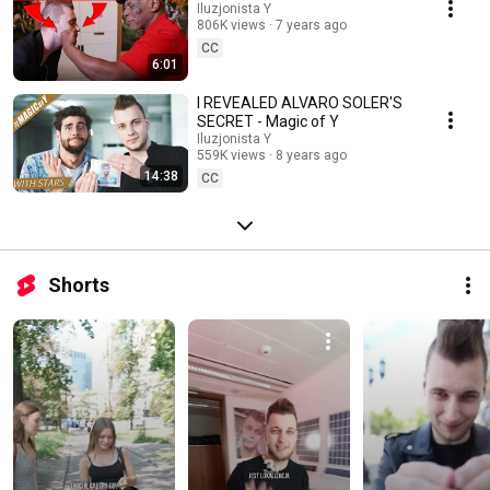
Iluzjonista Y
806K views
7 years ago
CC
6:01
I REVEALED ALVARO SOLER'S
SECRET - Magic of Y
Iluzjonista Y
559K views
8 years ago
14:38
CC
Shorts