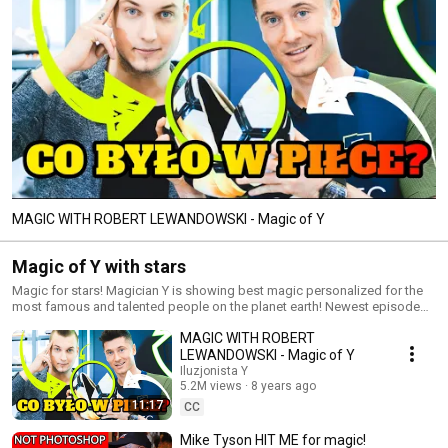
MAGIC WITH ROBERT LEWANDOWSKI - Magic of Y
Magic of Y with stars
Magic for stars! Magician Y is showing best magic personalized for the
most famous and talented people on the planet earth! Newest episode
with Mr. Beast!
MAGIC WITH ROBERT
LEWANDOWSKI - Magic of Y
Iluzjonista Y
5.2M views
8 years ago
11:17
CC
Mike Tyson HIT ME for magic!