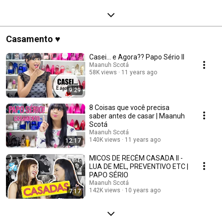
Casamento ♥
Casei... e Agora?? Papo Sério II
Maanuh Scotá
58K views
11 years ago
9:29
8 Coisas que você precisa
saber antes de casar | Maanuh
Scotá
Maanuh Scotá
140K views
11 years ago
12:17
MICOS DE RECÉM CASADA II -
LUA DE MEL, PREVENTIVO ETC |
PAPO SÉRIO
Maanuh Scotá
142K views
10 years ago
7:17