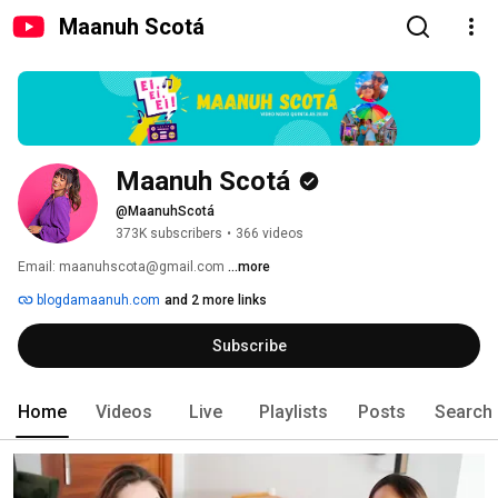
Maanuh Scotá
Maanuh Scotá
@MaanuhScotá
373K subscribers
•
366 videos
Email: maanuhscota@gmail.com 
...more
blogdamaanuh.com
and 2 more links
Subscribe
Home
Videos
Live
Playlists
Posts
Search