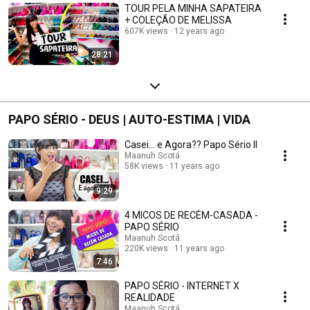
TOUR PELA MINHA SAPATEIRA
+ COLEÇÃO DE MELISSA
607K views
12 years ago
28:21
PAPO SÉRIO - DEUS | AUTO-ESTIMA | VIDA
Casei... e Agora?? Papo Sério II
Maanuh Scotá
58K views
11 years ago
9:29
4 MICOS DE RECÉM-CASADA -
PAPO SÉRIO
Maanuh Scotá
220K views
11 years ago
7:46
PAPO SÉRIO - INTERNET X
REALIDADE
Maanuh Scotá