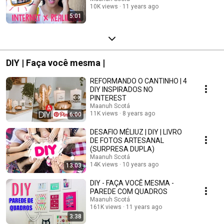
10K views
11 years ago
5:01
DIY | Faça você mesma |
REFORMANDO O CANTINHO | 4
DIY INSPIRADOS NO
PINTEREST
Maanuh Scotá
11K views
8 years ago
6:00
DESAFIO MÉLIUZ | DIY | LIVRO
DE FOTOS ARTESANAL
(SURPRESA DUPLA)
Maanuh Scotá
14K views
10 years ago
13:03
DIY - FAÇA VOCÊ MESMA -
PAREDE COM QUADROS
Maanuh Scotá
161K views
11 years ago
3:38