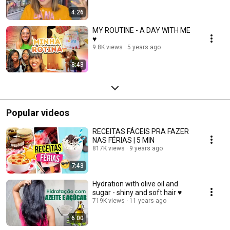
4:26
MY ROUTINE - A DAY WITH ME
♥
9.8K views
5 years ago
8:43
Popular videos
RECEITAS FÁCEIS PRA FAZER
NAS FÉRIAS | 5 MIN
817K views
9 years ago
7:43
Hydration with olive oil and
sugar - shiny and soft hair ♥
719K views
11 years ago
6:00