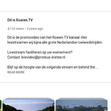
Dit is Roeien.TV
4,123 views
3 years ago
Dit is de promovideo van het Roeien.TV kanaal. Hier 
livestreamen wij bijna alle grote Nederlandse roeiwedstrijden.

Livestream faciliteren op uw evenement?

Contact: livevideo@proteus-eretes.nl

Blijf op de hoogte van de volgende stream en behind the 
scenes:

READ MORE
↪ Subscribe: 
https://www.youtube.com/c/LiveVideoCo...
↪ Facebook: 
https://www.facebook.com/roeientv/
↪ Instagram: 
https://www.instagram.com/livevideoco...
↪ Website: 
https://livevideocommissie.nl/