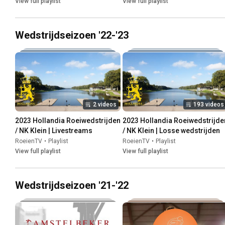
View full playlist
View full playlist
Wedstrijdseizoen '22-'23
2 videos
193 videos
2023 Hollandia Roeiwedstrijden 
2023 Hollandia Roeiwedstrijden
/ NK Klein | Livestreams
/ NK Klein | Losse wedstrijden
RoeienTV
•
Playlist
RoeienTV
•
Playlist
View full playlist
View full playlist
Wedstrijdseizoen '21-'22