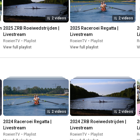
2 videos
2 videos
 
2025 ZRB Roeiwedstrijden | 
2025 Raceroei Regatta | 
2
Livestream
Livestream
L
RoeienTV
•
Playlist
RoeienTV
•
Playlist
R
View full playlist
View full playlist
V
2 videos
2 videos
2024 Raceroei Regatta | 
2024 ZRB Roeiwedstrijden | 
2
Livestream
Livestream
L
RoeienTV
•
Playlist
RoeienTV
•
Playlist
R