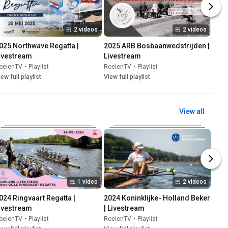
2 videos
2 videos
025 Northwave Regatta | 
2025 ARB Bosbaanwedstrijden | 
ivestream
Livestream
oeienTV
•
Playlist
RoeienTV
•
Playlist
iew full playlist
View full playlist
View all
1 video
2 videos
024 Ringvaart Regatta | 
2024 Koninklijke- Holland Beker 
ivestream
| Livestream
oeienTV
•
Playlist
RoeienTV
•
Playlist