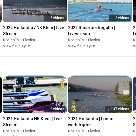
2 videos
2 videos
2022 Hollandia / NK Klein | Live 
2022 Raceroei Regatta | 
2
Stream
Livestream
L
RoeienTV
•
Playlist
RoeienTV
•
Playlist
R
View full playlist
View full playlist
V
2 videos
137 videos
2021 Hollandia NK Klein | Live 
2021 Hollandia | Losse 
2
Stream
wedstrijden
S
RoeienTV
•
Playlist
RoeienTV
•
Playlist
R