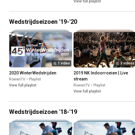
View full playlist
Wedstrijdseizoen '19-'20
1 video
3 videos
2020 WinterWedstrijden
2019 NK Indoorroeien | Live 
stream
RoeienTV
•
Playlist
View full playlist
RoeienTV
•
Playlist
View full playlist
Wedstrijdseizoen '18-'19