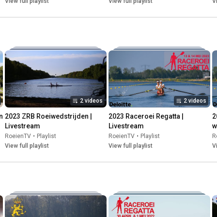
View full playlist
View full playlist
V
2 videos
2 videos
 
2023 ZRB Roeiwedstrijden | 
2023 Raceroei Regatta | 
2
Livestream
Livestream
w
RoeienTV
•
Playlist
RoeienTV
•
Playlist
R
View full playlist
View full playlist
V