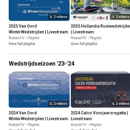
2 videos
2 videos
2025 Van Oord 
2025 Hollandia Roeiwedstrijden
WinterWedstrijden | Livestream
| Livestream
RoeienTV
•
Playlist
RoeienTV
•
Playlist
View full playlist
View full playlist
Wedstrijdseizoen '23-'24
2 videos
2 videos
2024 Van Oord 
2024 Calco Voorjaarsregatta | 
WinterWedstrijden | Livestream
Livestream
RoeienTV
•
Playlist
RoeienTV
•
Playlist