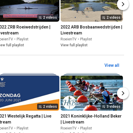
2 videos
2 videos
022 ZRB Roeiwedstrijden | 
2022 ARB Bosbaanwedstrijden | 
ivestream
Livestream
oeienTV
•
Playlist
RoeienTV
•
Playlist
iew full playlist
View full playlist
View all
2 videos
3 videos
021 Westelijk Regatta | Live 
2021 Koninklijke-Holland Beker 
tream
| Livestream
oeienTV
•
Playlist
RoeienTV
•
Playlist