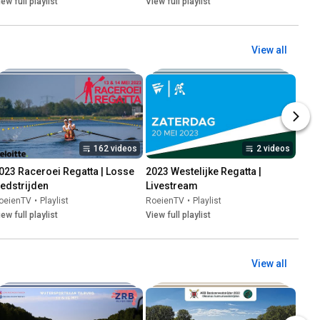
iew full playlist
View full playlist
View all
162 videos
2 videos
023 Raceroei Regatta | Losse 
2023 Westelijke Regatta | 
edstrijden
Livestream
oeienTV
•
Playlist
RoeienTV
•
Playlist
iew full playlist
View full playlist
View all