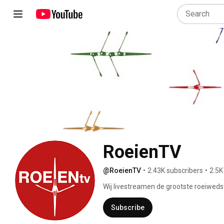
RoeienTV
@RoeienTV
•
2.43K subscribers
•
2.5K
Wij livestreamen de grootste roeiwedst
wordt voor meer en meer mensen. 
Subscribe