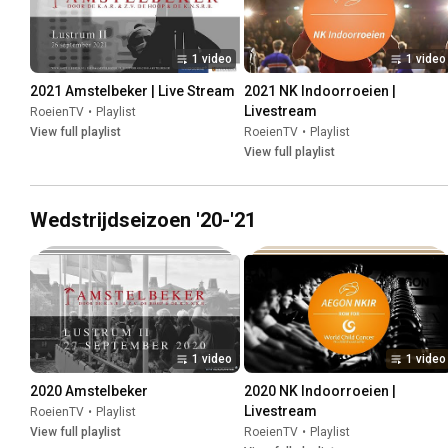
1 video
1 video
2021 Amstelbeker | Live Stream
2021 NK Indoorroeien | 
Livestream
RoeienTV
•
Playlist
View full playlist
RoeienTV
•
Playlist
View full playlist
Wedstrijdseizoen '20-'21
1 video
1 video
2020 Amstelbeker
2020 NK Indoorroeien | 
Livestream
RoeienTV
•
Playlist
View full playlist
RoeienTV
•
Playlist