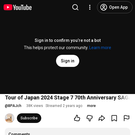
Open App
Sign in to confirm you’re not a bot
This helps protect our community.
Learn more
Sign in
Tour of Japan 2024 Stage 7 70th Anniversary SAG
@
BPAJch
38K views
Streamed 2 years ago
more
Subscribe
Comments