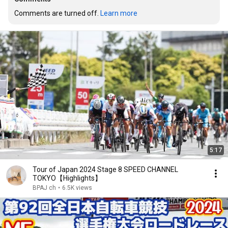
Comments are turned off. 
Learn more
5:17
Tour of Japan 2024 Stage 8 SPEED CHANNEL
TOKYO【Highlights】
BPAJ ch
•
6.5K views