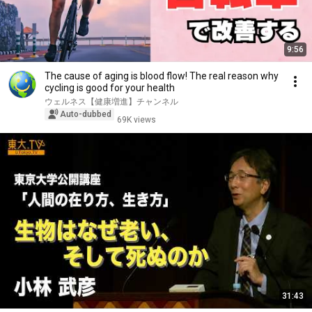
9:56
The cause of aging is blood flow! The real reason why
cycling is good for your health
ウェルネス【健康増進】チャンネル
Auto-dubbed
69K views
31:43