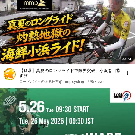
33:24
【猛暑】真夏のロングライドで限界突破。小浜を目指
す旅
ロードバイクのある日常@mmp cycling
•
995 views