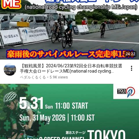
24:22
【観戦風景】2024/06/23第92回全日本自転車競技選
手権大会ロードレースME(national road cycling
championship ME:Japan)
ペダルくるくる
•
5.9K views