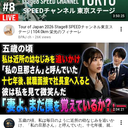
3:50:25
Tour of Japan 2026 Stage8 SPEEDチャンネル東京ス
テージ | 104.0km 栄光のフィナーレ
BPAJ ch
•
26K views
2:04:21
五歳の頃、私は毎日のように近所の幼なじみを追いか
け、「私の旦那さん」と呼んでいた。十七年後、就職