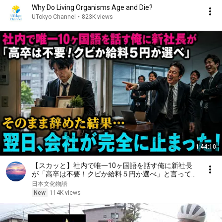
Why Do Living Organisms Age and Die?
UTokyo Channel
•
823K views
1:44:10
【スカッと】社内で唯一10ヶ国語を話す俺に新社長
が「高卒は不要！クビか給料５円か選べ」と言ってき
た。そのまま辞めた結果
日本文化物語
New
114K views