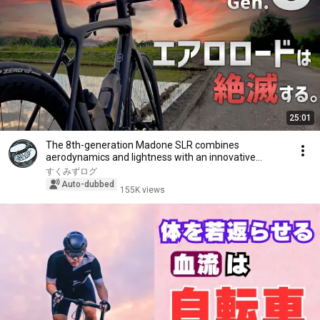
25:01
The 8th-generation Madone SLR combines
aerodynamics and lightness with an innovative
aerodynamic ...
すくみずログ
Auto-dubbed
155K views