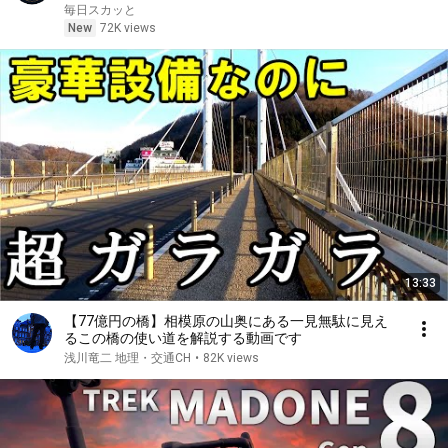
面接で社長室へ入ると、彼は私を見て微笑んだ。「妻
毎日スカッと
よ、まだ僕を覚えているか？」――
New
72K views
13:33
【77億円の橋】相模原の山奥にある一見無駄に見え
るこの橋の使い道を解説する動画です
浅川竜二 地理・交通CH
•
82K views