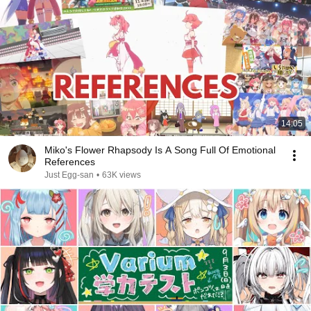
14:05
Miko's Flower Rhapsody Is A Song Full Of Emotional
References
Just Egg-san
•
63K views