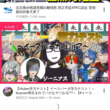
北京兩步棋讓美國出離憤怒 郭正亮從APEC談起 雷倩:
最好的春天來了
中天新聞
•
743K views
4:16:38
【Vtuber学力テスト】イースパーダ学力テスト！～
ikuyoan母生まれでバカなヤツおる??～【#イースバ
ーカは誰だ】
長蛇巳己-Nagata Miki-
•
1K views