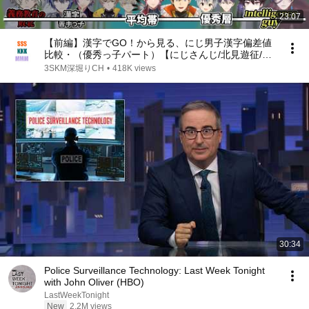
23:07
【前編】漢字でGO！から見る、にじ男子漢字偏差値
比較・（優秀っ子パート）【にじさんじ/北見遊征/ロ
ーレン/佐伯イッテツ/葛葉/叶/卯月コウ/宇佐美リト/剣
3SKM深堀りCH
•
418K views
持刀也/榊ネス/三枝明那/春崎エアル/ミラン】
30:34
Police Surveillance Technology: Last Week Tonight
with John Oliver (HBO)
LastWeekTonight
New
2.2M views