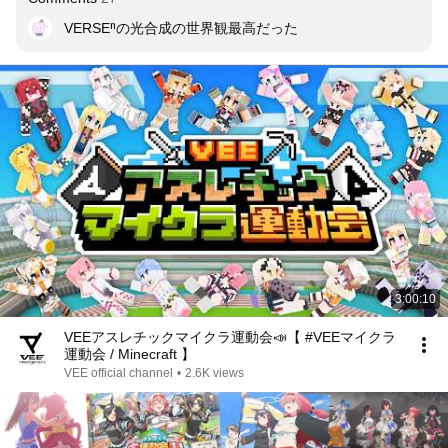
VERSEⁿの光合成の世界観最高だった
3:00:10
VEEアスレチックマイクラ運動会📣【 #VEEマイクラ
運動会 / Minecraft 】
VEE official channel
•
2.6K views