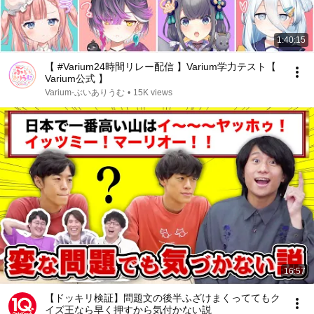
1:40:15
【 #Varium24時間リレー配信 】Varium学力テスト【
Varium公式 】
Varium‐ぶいありうむ
•
15K views
16:57
【ドッキリ検証】問題文の後半ふざけまくっててもク
イズ王なら早く押すから気付かない説