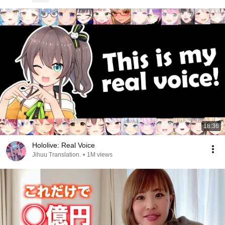
18:36
Hololive: Real Voice
Jihuu Translation.
•
1M views