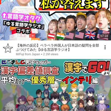
57:18
【海外の反応】ペラペラ外国人が日本語の疑問を全部
ぶつけてみた【ゆる言語学ラジオ】
MrFuji from Japan
•
2.1M views