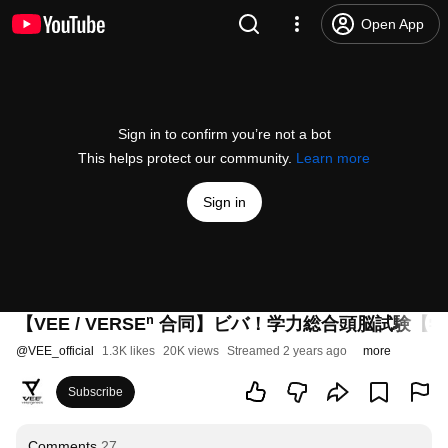
Open App
Sign in to confirm you’re not a bot
This helps protect our community.
Learn more
Sign in
【VEE / VERSEⁿ 合同】ビバ！学力総合頭脳試験【
@
VEE_official
1.3K likes
20K views
Streamed 2 years ago
more
Subscribe
Comments
27