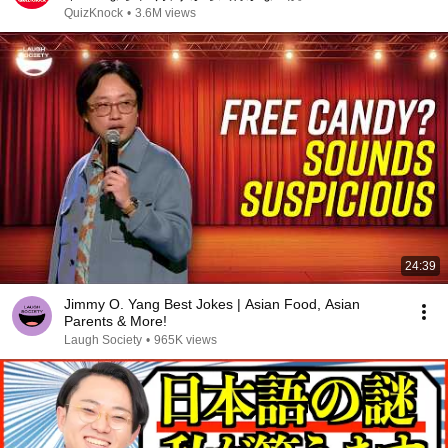
QuizKnock
•
3.6M views
24:39
Jimmy O. Yang Best Jokes | Asian Food, Asian
Parents & More!
Laugh Society
•
965K views