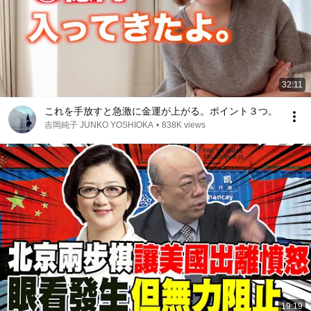
32:11
これを手放すと急激に金運が上がる。ポイント３つ。
吉岡純子 JUNKO YOSHIOKA
•
838K views
19:19