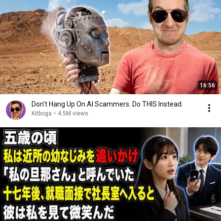
16:56
Don't Hang Up On AI Scammers. Do THIS Instead.
Kitboga
•
4.5M views