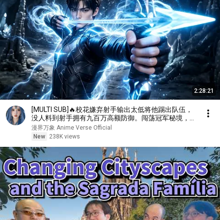
2:28:21
[MULTI SUB]🔥校花嫌弃射手输出太低将他踢出队伍，
没人料到射手拥有九百万高额防御。闯荡冠军秘境，直
接刷新校史纪录强势打脸！
漫界万象 Anime Verse Official
New
238K views