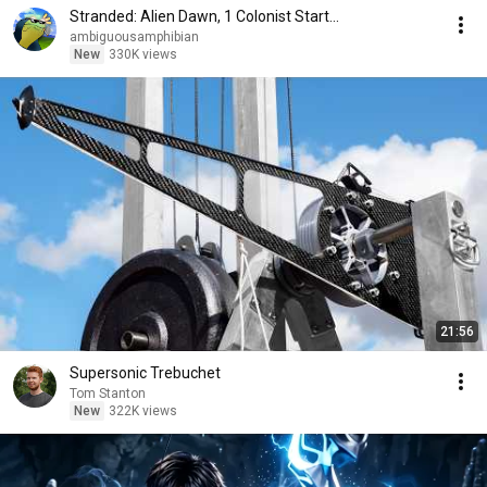
Stranded: Alien Dawn, 1 Colonist Start...
ambiguousamphibian
New
330K views
21:56
Supersonic Trebuchet
Tom Stanton
New
322K views