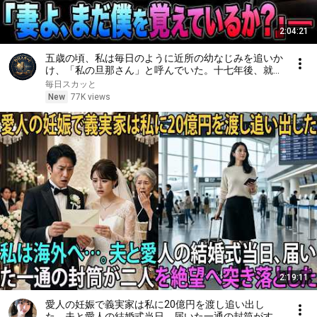
2:04:21
五歳の頃、私は毎日のように近所の幼なじみを追いか
け、「私の旦那さん」と呼んでいた。十七年後、就職
面接で社長室へ入ると、彼は私を見て微笑んだ。「妻
毎日スカッと
よ、まだ僕を覚えているか？」――
New
77K views
2:19:11
愛人の妊娠で義実家は私に20億円を渡し追い出し
た。夫と愛人の結婚式当日、届いた一通の封筒がすべ