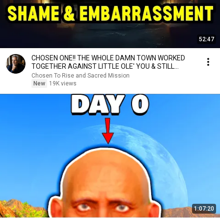
52:47
CHOSEN ONE!! THE WHOLE DAMN TOWN WORKED
TOGETHER AGAINST LITTLE OLE' YOU & STILL
FAILED MISERABLY
Chosen To Rise and Sacred Mission
New
19K views
1:07:20