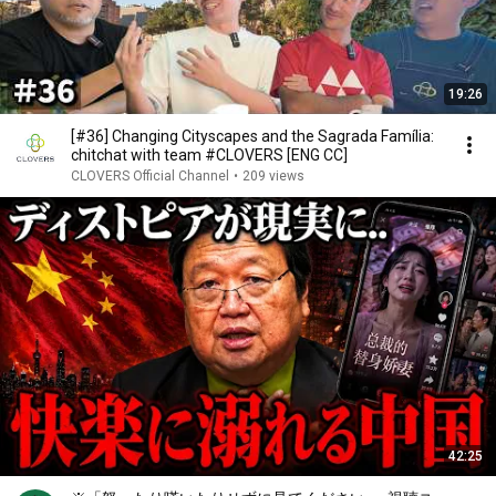
19:26
[#36] Changing Cityscapes and the Sagrada Família:
chitchat with team #CLOVERS [ENG CC]
CLOVERS Official Channel
•
209 views
42:25