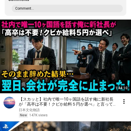
Comment...
1:44:10
【スカッと】社内で唯一10ヶ国語を話す俺に新社長
が「高卒は不要！クビか給料５円か選べ」と言ってき
た。そのまま辞めた結果
日本文化物語
New
147K views