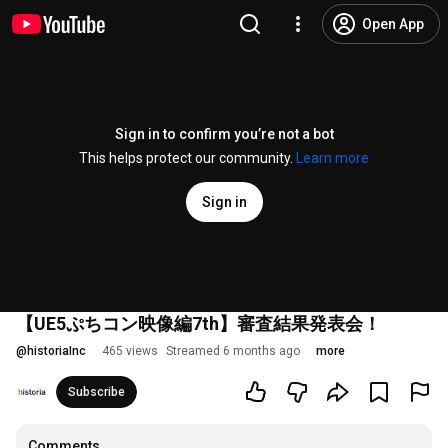
Open App
Sign in to confirm you’re not a bot
This helps protect our community.
Learn more
Sign in
【UE5ぷちコン映像編7th】審査結果発表会！
@
historiaInc
465 views
Streamed 6 months ago
more
Subscribe
Comments