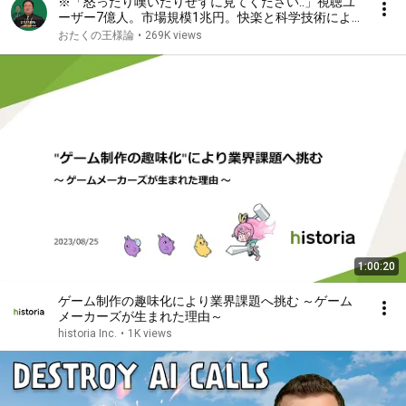
※「怒ったり嘆いたりせずに見てください..」視聴ユ
ーザー7億人。市場規模1兆円。快楽と科学技術によ
って人間が自発的に家畜化された社会が現実になる中
おたくの王様論
•
269K views
国ショートドラマの光と影【岡田斗司夫/切り抜き】
1:00:20
ゲーム制作の趣味化により業界課題へ挑む ～ゲーム
メーカーズが生まれた理由～
historia Inc.
•
1K views