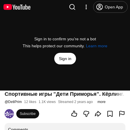
Open App
Sign in to confirm you’re not a bot
This helps protect our community.
Learn more
Sign in
Спортивные игры "Дети Приморья". Кёрлинг. 20
@
DetiPrim
12 likes
1.1K views
Streamed 2 years ago
more
Subscribe
Comments