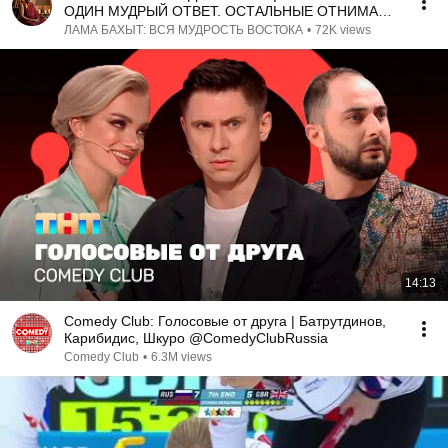
ОДИН МУДРЫЙ ОТВЕТ. ОСТАЛЬНЫЕ ОТНИМАЮТ
У ВАС ЖИЗНЕННЫЕ СИЛЫ.
ЛАМА БАХЫТ: ВСЯ МУДРОСТЬ ВОСТОКА
•
72K views
14:13
Comedy Club: Голосовые от друга | Батрутдинов,
Карибидис, Шкуро @ComedyClubRussia
Comedy Club
•
6.3M views