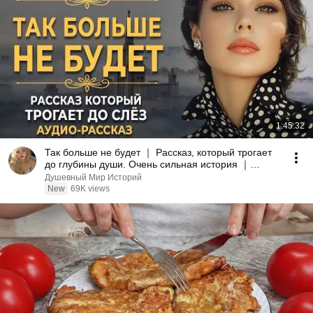
1:45:32
Так больше не будет ｜ Рассказ, который трогает
до глубины души. Очень сильная история ｜
Аудиорассказ
Душевный Мир Историй
New
69K views