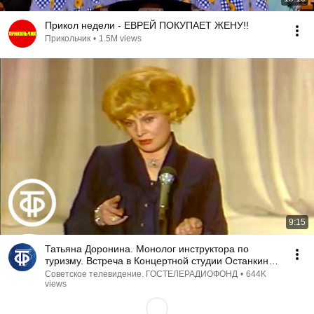
Прикол недели - ЕВРЕЙ ПОКУПАЕТ ЖЕНУ!!
Прикольчик
•
1.5M views
9:15
Татьяна Доронина. Монолог инструктора по
туризму. Встреча в Концертной студии Останкино
(1982)
Советское телевидение. ГОСТЕЛЕРАДИОФОНД
•
644K
views