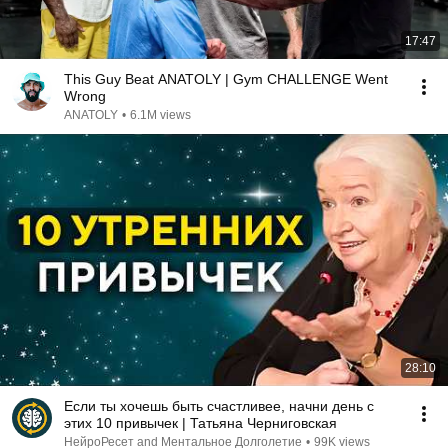
17:47
This Guy Beat ANATOLY | Gym CHALLENGE Went
Wrong
ANATOLY
•
6.1M views
28:10
Если ты хочешь быть счастливее, начни день с
этих 10 привычек | Татьяна Черниговская
НейроРесет and Ментальное Долголетие
•
99K views