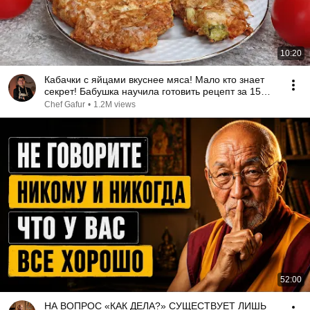
10:20
Кабачки с яйцами вкуснее мяса! Мало кто знает
секрет! Бабушка научила готовить рецепт за 15
минут
Chef Gafur
•
1.2M views
52:00
НА ВОПРОС «КАК ДЕЛА?» СУЩЕСТВУЕТ ЛИШЬ