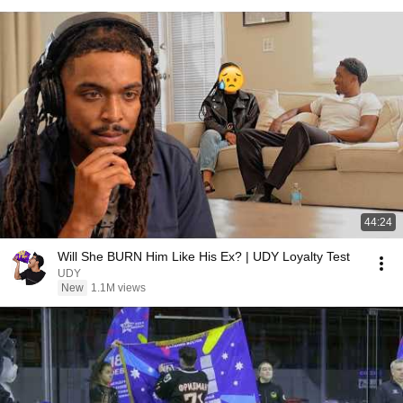
44:24
Will She BURN Him Like His Ex? | UDY Loyalty Test
UDY
New
1.1M views