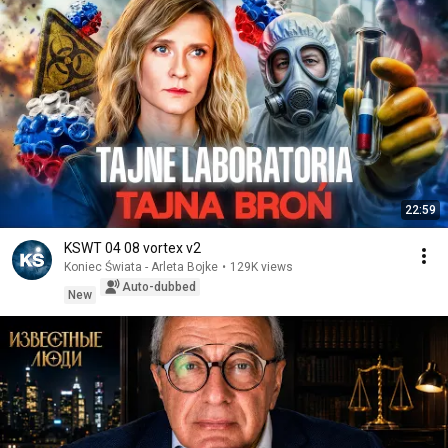
22:59
KSWT 04 08 vortex v2
Koniec Świata - Arleta Bojke
•
129K views
Auto-dubbed
New