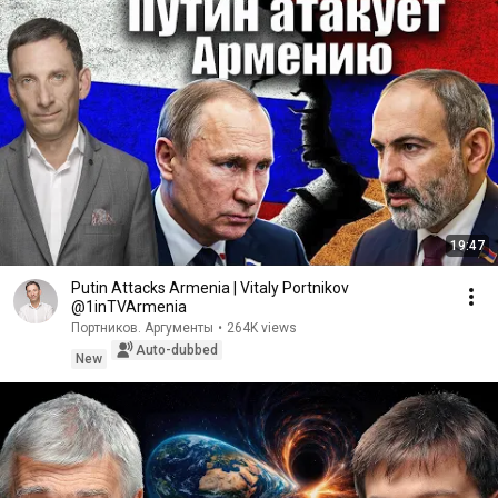
19:47
Putin Attacks Armenia | Vitaly Portnikov
@1inTVArmenia
Портников. Аргументы
•
264K views
Auto-dubbed
New