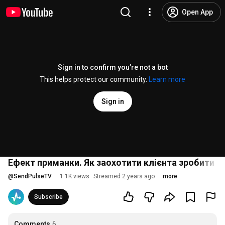
Open App
Sign in to confirm you’re not a bot
This helps protect our community.
Learn more
Sign in
Ефект приманки. Як заохотити клієнта зробити по
@
SendPulseTV
1.1K views
Streamed 2 years ago
more
Subscribe
Comments
6