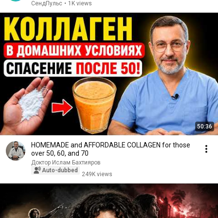
СендПульс
•
1K views
50:36
HOMEMADE and AFFORDABLE COLLAGEN for those
over 50, 60, and 70
Доктор Ислам Бахтияров
Auto-dubbed
249K views