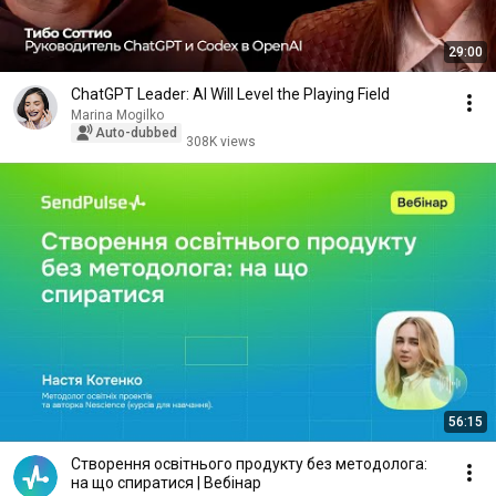
29:00
ChatGPT Leader: AI Will Level the Playing Field
Marina Mogilko
Auto-dubbed
308K views
56:15
Створення освітнього продукту без методолога:
на що спиратися | Вебінар