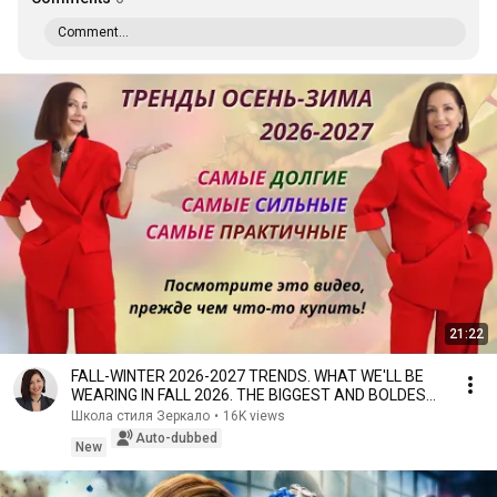
Comment...
21:22
FALL-WINTER 2026-2027 TRENDS. WHAT WE'LL BE
WEARING IN FALL 2026. THE BIGGEST AND BOLDEST
TRENDS.
Школа стиля Зеркало
•
16K views
Auto-dubbed
New