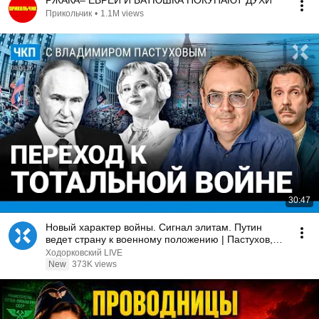
РЖАКА– ЕВРЕЙ И БАТЮШКА ПОКУПАЮТ ДУХИ
Прикольчик
•
1.1M views
30:47
Новый характер войны. Сигнал элитам. Путин
ведет страну к военному положению | Пастухов,
Еловский
Ходорковский LIVE
New
373K views