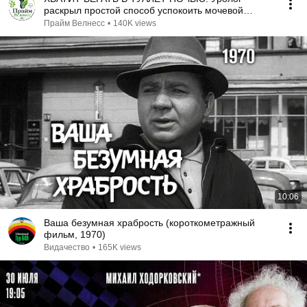
раскрыл простой способ успокоить мочевой
пузырь
Прайм Велнесс
•
140K views
10:06
Ваша безумная храбрость (короткометражный
фильм, 1970)
Видачество
•
165K views