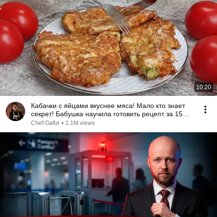
10:20
Кабачки с яйцами вкуснее мяса! Мало кто знает
секрет! Бабушка научила готовить рецепт за 15
минут
Chef Gafur
•
1.1M views