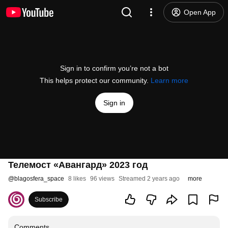
Open App
Sign in to confirm you’re not a bot
This helps protect our community.
Learn more
Sign in
Телемост «Авангард» 2023 год
@
blagosfera_space
8 likes
96 views
Streamed 2 years ago
more
Subscribe
Comments