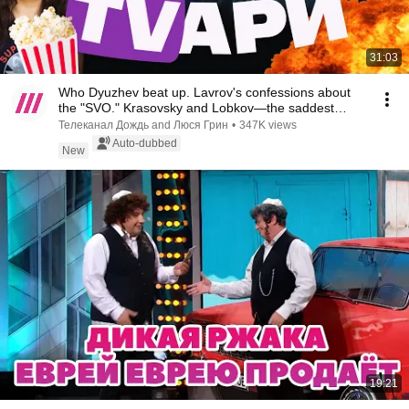
31:03
Who Dyuzhev beat up. Lavrov's confessions about
the "SVO." Krasovsky and Lobkov—the saddest
inter...
Телеканал Дождь and Люся Грин
•
347K views
Auto-dubbed
New
19:21