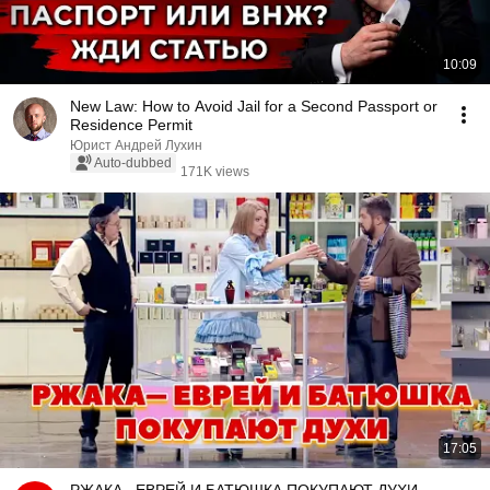
10:09
New Law: How to Avoid Jail for a Second Passport or
Residence Permit
Юрист Андрей Лухин
Auto-dubbed
171K views
17:05