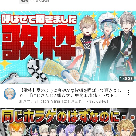
New
3.3M views
1:48:33
【歌枠】夏のように爽やかな皆様を呼ばせて頂きまし
た！【にじさんじ / 緋八マナ 甲斐田晴 渚トラウト 風
楽奏斗】
緋八マナ / Hibachi Mana【にじさんじ】
•
896K views