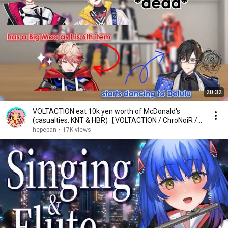
20:32
VOLTACTION eat 10k yen worth of McDonald's
(casualties: KNT & HBR)【VOLTACTION / ChroNoiR /
にじさんじ】
hepepan
•
17K views