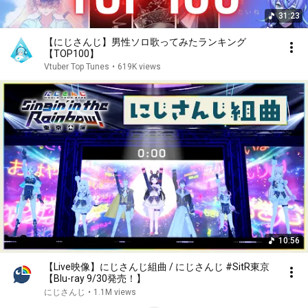
31:23
【にじさんじ】男性ソロ歌ってみたランキング
【TOP100】
Vtuber Top Tunes
•
619K views
10:56
【Live映像】にじさんじ組曲 / にじさんじ #SitR東京
【Blu-ray 9/30発売！】
にじさんじ
•
1.1M views