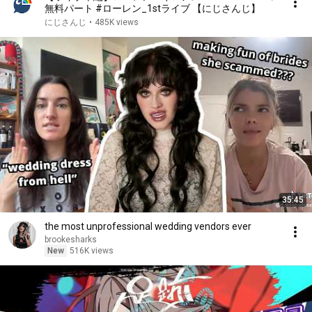
無料パート #ローレン_1stライブ 【にじさんじ】
にじさんじ
•
485K views
35:45
the most unprofessional wedding vendors ever
brookesharks
New
516K views