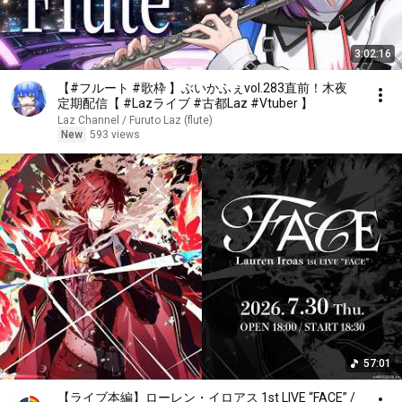
3:02:16
【#フルート #歌枠 】ぶいかふぇvol.283直前！木夜
定期配信【 #Lazライブ #古都Laz #Vtuber 】
Laz Channel / Furuto Laz (flute)
New
593 views
57:01
【ライブ本編】ローレン・イロアス 1st LIVE “FACE” /