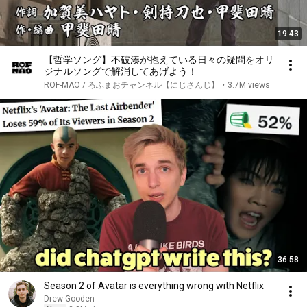
19:43
【哲学ソング】不破湊が抱えている日々の疑問をオリ
ジナルソングで解消してあげよう！
ROF-MAO / ろふまおチャンネル【にじさんじ】
•
3.7M views
36:58
Season 2 of Avatar is everything wrong with Netflix
Drew Gooden