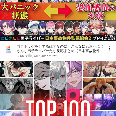
24:35
同じホラゲをしてるはずなのに、こんなにも違うにじ
さんじ男子ライバーたち反応まとめ【日本事故物件監
視協会2/JSP2/ホラゲ/切り抜き/Vtuber/悲鳴/ジャン
3SKM深堀りCH
•
405K views
プスケア】