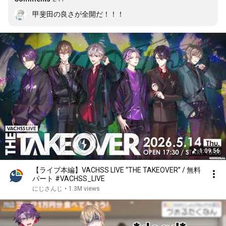
甲斐田の良さが全開だ！！！
1:09:56
【ライブ本編】VACHSS LIVE “THE TAKEOVER” / 無料
パート #VACHSS_LIVE
にじさんじ
•
1.3M views