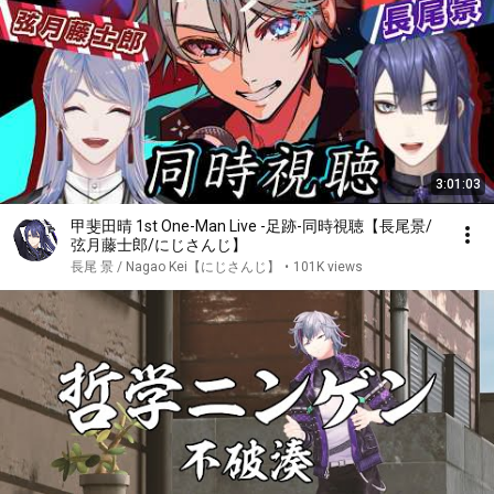
3:01:03
甲斐田晴 1st One-Man Live -足跡-同時視聴【長尾景/
弦月藤士郎/にじさんじ】
長尾 景 / Nagao Kei【にじさんじ】
•
101K views