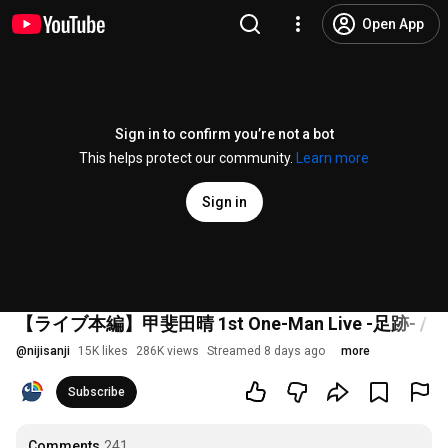
Open App
Sign in to confirm you’re not a bot
This helps protect our community.
Learn more
Sign in
【ライブ本編】甲斐田晴 1st One-Man Live -足跡- 
@
nijisanji
15K likes
286K views
Streamed 8 days ago
more
Subscribe
Comments
241