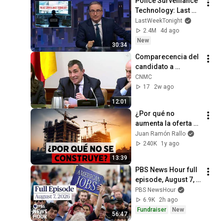
Police Surveillance 
Technology: Last 
Week Tonight with 
LastWeekTonight
John Oliver (HBO)
2.4M
4d ago
New
30:34
Comparecencia del 
candidato a 
consejero de la 
CNMC
CNMC, Pere Soler | 
17
2w ago
22 de enero de 2025
12:01
¿Por qué no 
aumenta la oferta 
de vivienda en 
Juan Ramón Rallo
España?
240K
1y ago
13:39
PBS News Hour full 
episode, August 7, 
2026
PBS NewsHour
6.9K
2h ago
Fundraiser
New
56:47