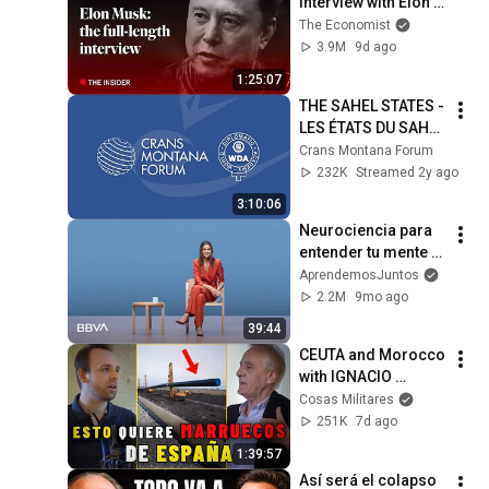
interview with Elon 
Musk | The 
The Economist
Economist
3.9M
9d ago
1:25:07
THE SAHEL STATES - 
LES ÉTATS DU SAHEL 
: 36th Annual 
Crans Montana Forum
Session of the 
232K
Streamed 2y ago
Crans Montana 
3:10:06
Forum
Neurociencia para 
entender tu mente y 
tu conducta | Ana 
AprendemosJuntos
Ibáñez, 
2.2M
9mo ago
neurocientífica
39:44
CEUTA and Morocco 
with IGNACIO 
CEMBRERO!
Cosas Militares
251K
7d ago
1:39:57
Así será el colapso 