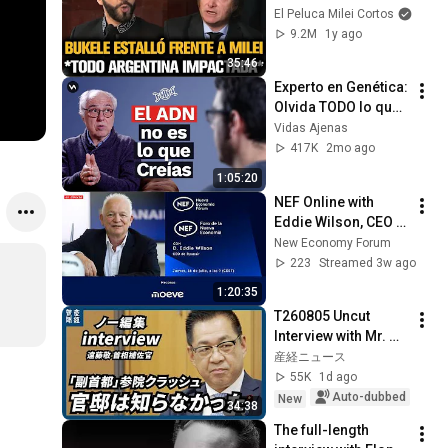
QUEDÓ IMPACTADO
El Peluca Milei Cortos
9.2M
1y ago
35:46
Experto en Genética: 
Olvida TODO lo que 
Sabes sobre el ADN 
Vidas Ajenas
| Dr. Alfonso 
417K
2mo ago
Martínez Arias
1:05:20
NEF Online with 
Eddie Wilson, CEO 
of Ryanair
New Economy Forum
223
Streamed 3w ago
1:20:35
T260805 Uncut 
Interview with Mr. 
Endo
産経ニュース
55K
1d ago
Auto-dubbed
New
34:38
The full-length 