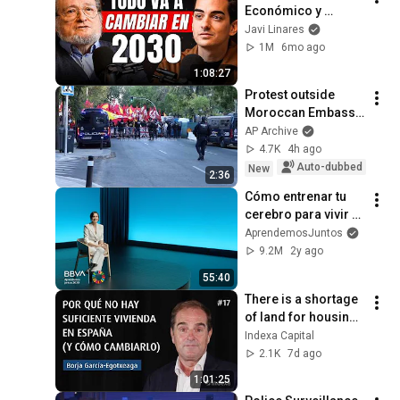
Económico y 
Demográfico de 
Javi Linares
Occidente (Santiago 
1M
6mo ago
Niño Becerra)
1:08:27
Protest outside 
Moroccan Embassy 
in Madrid after 
AP Archive
Ceuta crisis
4.7K
4h ago
Auto-dubbed
New
2:36
Cómo entrenar tu 
cerebro para vivir 
mejor | Ana Ibáñez, 
AprendemosJuntos
entrenadora 
9.2M
2y ago
cerebral
55:40
There is a shortage 
of land for housing 
construction, with 
Indexa Capital
Borja García-
2.1K
7d ago
Egotxeaga
1:01:25