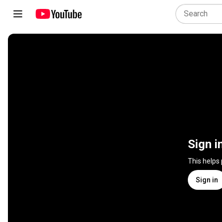
Sign i
This helps
Sign in