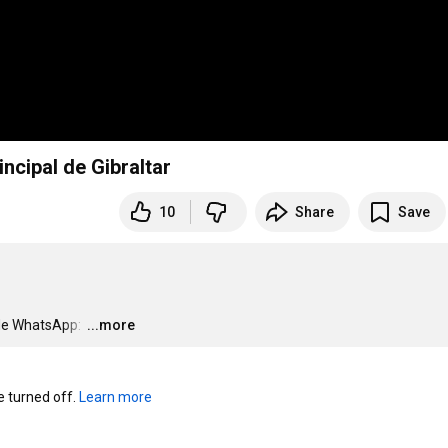
ncipal de Gibraltar
10
Share
Save
de WhatsApp: 
…
...more
turned off. 
Learn more