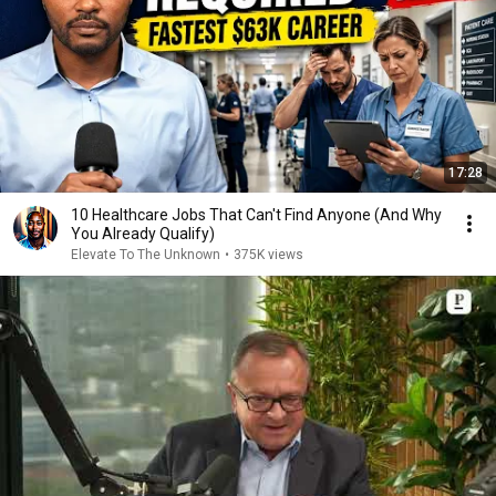
17:28
10 Healthcare Jobs That Can't Find Anyone (And Why
You Already Qualify)
Elevate To The Unknown
•
375K views