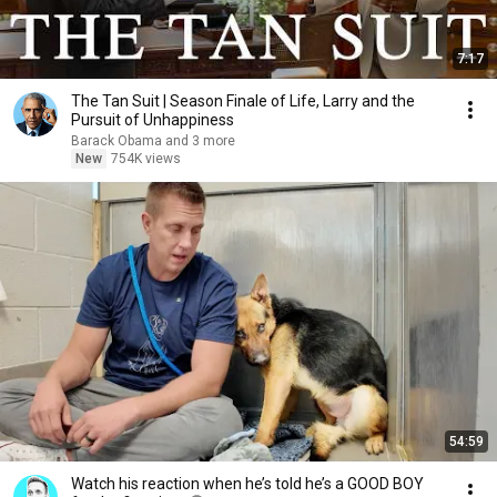
7:17
The Tan Suit | Season Finale of Life, Larry and the
Pursuit of Unhappiness
Barack Obama and 3 more
New
754K views
54:59
Watch his reaction when he’s told he’s a GOOD BOY