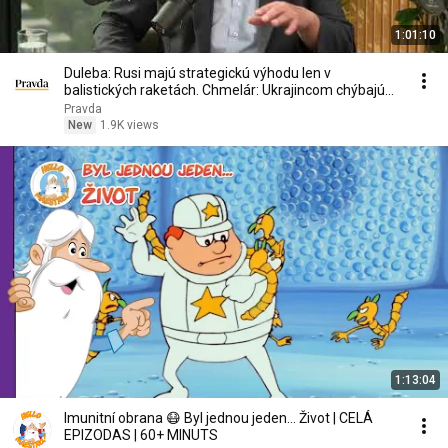
1:01:10
Duleba: Rusi majú strategickú výhodu len v
balistických raketách. Chmelár: Ukrajincom chýbajú
ľudia
Pravda
New
1.9K views
1:13:04
Imunitní obrana 😷 Byl jednou jeden… Život | CELÁ
EPIZODAS | 60+ MINUTS