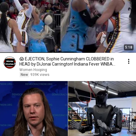
5:18
😱 EJECTION, Sophie Cunningham CLOBBERED in
HEAD by DiJonai Carrington! Indiana Fever WNBA
basketball
Women Hooping
New
939K views