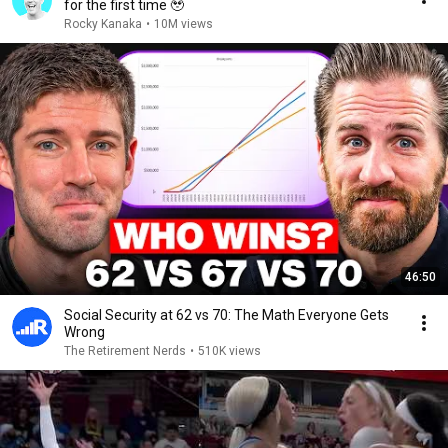
for the first time 🥹
Rocky Kanaka
•
10M views
46:50
Social Security at 62 vs 70: The Math Everyone Gets
Wrong
The Retirement Nerds
•
510K views