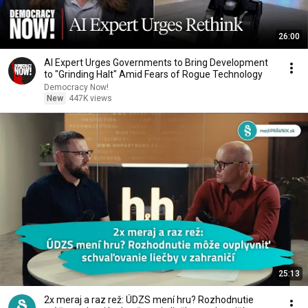
26:00
AI Expert Urges Governments to Bring Development
to "Grinding Halt" Amid Fears of Rogue Technology
Democracy Now!
New
447K views
25:13
2x meraj a raz rež: ÚDZS mení hru? Rozhodnutie