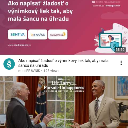
53:50
Ako napísať žiadosť o výnimkový liek tak, aby mala
šancu na úhradu
mediPRÁVNIK
•
198 views