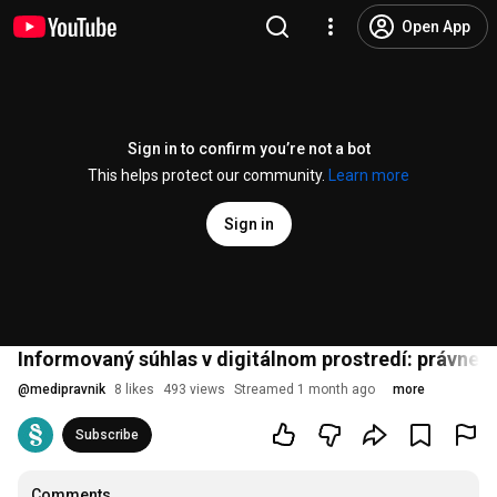
Open App
Sign in to confirm you’re not a bot
This helps protect our community.
Learn more
Sign in
Informovaný súhlas v digitálnom prostredí: právne l
@
medipravnik
8 likes
493 views
Streamed 1 month ago
more
Subscribe
Comments