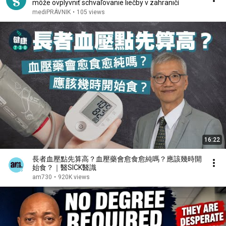
môže ovplyvniť schvaľovanie liečby v zahraničí
mediPRÁVNIK
•
105 views
16:22
長者血壓點先算高？血壓藥會愈食愈純嗎？應該幾時開
始食？｜醫SICK醫識
am730
•
920K views