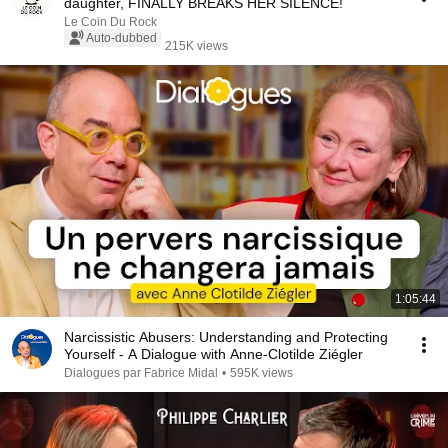
daughter, FINALLY BREAKS HER SILENCE!
Le Coin Du Rock
Auto-dubbed
215K views
1:05:44
Narcissistic Abusers: Understanding and Protecting
Yourself - A Dialogue with Anne-Clotilde Ziégler
Dialogues par Fabrice Midal
•
595K views