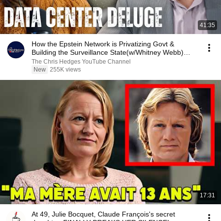
41:35
How the Epstein Network is Privatizing Govt &
Building the Surveillance State(w/Whitney Webb)
|TCHR
The Chris Hedges YouTube Channel
New
255K views
17:31
At 49, Julie Bocquet, Claude François's secret