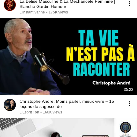
La Bêtise Masculine & La Méchanceté Féminine |
Blanche Gardin Humour
L'instant Vanne
•
175K views
35:22
Christophe André: Moins parler, mieux vivre – 15
leçons de sagesse de
L'Esprit Fort
•
160K views