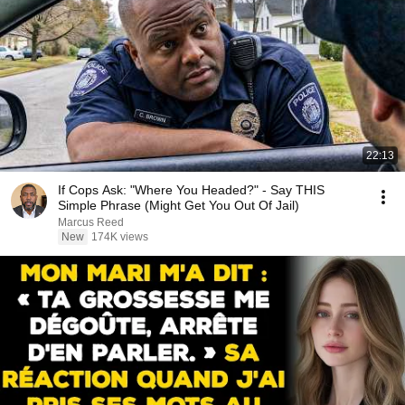
22:13
If Cops Ask: "Where You Headed?" - Say THIS
Simple Phrase (Might Get You Out Of Jail)
Marcus Reed
New
174K views