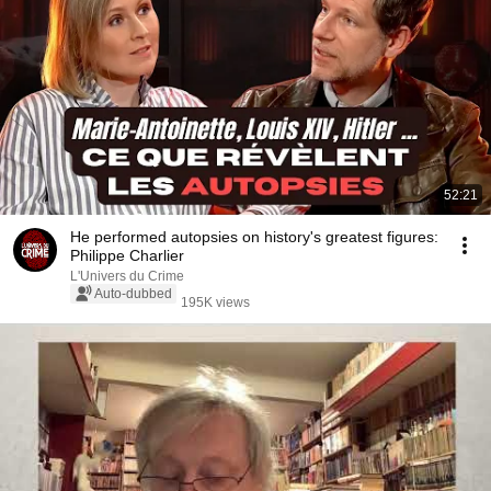
52:21
He performed autopsies on history's greatest figures:
Philippe Charlier
L'Univers du Crime
Auto-dubbed
195K views