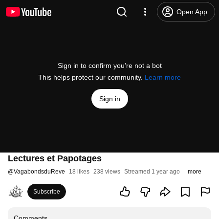
Open App
Sign in to confirm you’re not a bot
This helps protect our community.
Learn more
Sign in
Lectures et Papotages
@
VagabondsduReve
18 likes
238 views
Streamed 1 year ago
more
Subscribe
Comments