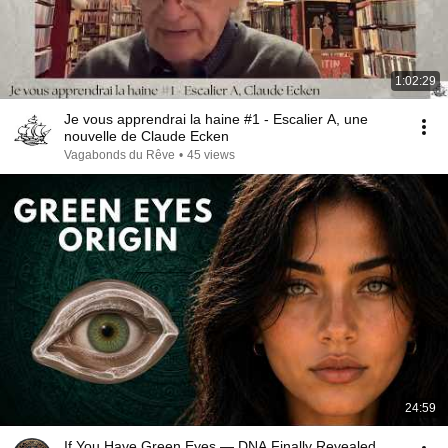
1:02:29
Je vous apprendrai la haine #1 - Escalier A, une
nouvelle de Claude Ecken
Vagabonds du Rêve
•
45 views
24:59
If You Have Green Eyes — DNA Finally Revealed