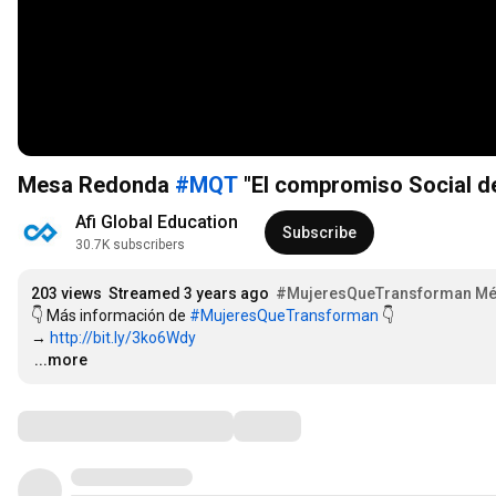
Mesa Redonda
#MQT
"El compromiso Social de
Afi Global Education
Subscribe
30.7K subscribers
203 views
Streamed 3 years ago
#MujeresQueTransforman Mé
👇 Más información de 
#MujeresQueTransforman
 👇

→ 
http://bit.ly/3ko6Wdy
…
...more
Comments