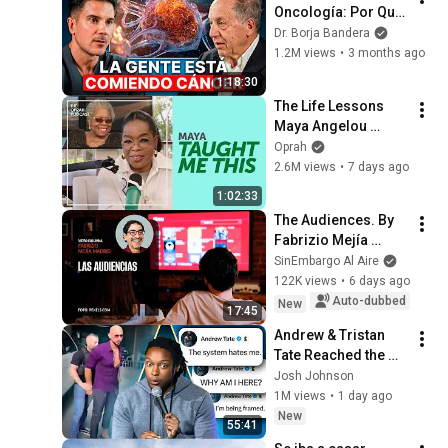
Oncología: Por Qué 
España Tiene Tantos 
Dr. Borja Bandera
Casos de Cáncer (la 
1.2M views
•
3 months ago
respuesta, en tu 
1:18:30
plato)
The Life Lessons 
Maya Angelou 
Taught Oprah
Oprah
2.6M views
•
7 days ago
1:02:33
The Audiences. By 
Fabrizio Mejía 
Madrid
SinEmbargo Al Aire
122K views
•
6 days ago
Auto-dubbed
New
17:45
Andrew & Tristan 
Tate Reached the 
End of the Algorithm
Josh Johnson
1M views
•
1 day ago
New
55:41