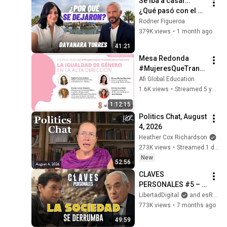
Se iba a casar… 
¿Qué pasó con el 
compromiso de 
Rodner Figueroa
Dayanara Torres?
379K views
•
1 month ago
41:21
Mesa Redonda 
#MujeresQueTransf
orman México: La 
Afi Global Education
igualdad de género 
1.6K views
•
Streamed 5 years ago
en la Alta Dirección
1:12:15
Politics Chat, August 
4, 2026
Heather Cox Richardson
273K views
•
Streamed 1 day ago
New
52:56
CLAVES 
PERSONALES #5 – 
José Cabrera |  
LibertadDigital
and esRadio
“‘Hombres débiles, 
773K views
•
7 months ago
valores rotos’: 
49:59
Nuestra sociedad 