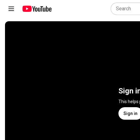
Sign i
This helps
Sign in