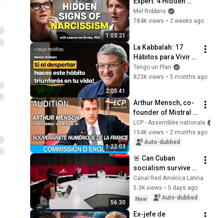
Expert: 4 Hidden 
Signs You’re 
Mel Robbins
Dealing With a Toxic 
784K views
•
2 weeks ago
Person
1:03:21
La Kabbalah: 17 
Hábitos para Vivir 
con Abundancia: 
Tengo un Plan
Propósito, 
823K views
•
5 months ago
Relaciones, Dinero 
2:05:41
(Mario Sabán)
Arthur Mensch, co-
founder of Mistral 
AI, is being 
LCP - Assemblée nationale
questioned at the 
154K views
•
2 months ago
National Assembly - 
Auto-dubbed
1:22:03
12/05/2026
🚨 Can Cuban 
socialism survive 
the U.S. siege? | 
Canal Red América Latina
Analysis Panel
5.3K views
•
5 days ago
Auto-dubbed
New
56:30
Ex-jefe de 