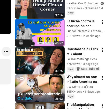
Heather Cox Richardson
397K views
•
Streamed 6 days ago
New
37:16
La lucha contra la 
corrupción con 
Petro se quedó en 
Fundación para el Estado de Derecho
discurso
211 views
•
2 weeks ago
45:57
Constant pain? Let’s 
talk about 
rheumatism
La Traumatóloga Geek
67K views
•
3 days ago
Auto-dubbed
New
33:25
Why almost no one 
in Latin America can 
afford to buy a 
DW Cómo te afecta
home
165K views
•
6 days ago
New
26:02
The Manipulation 