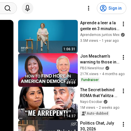
Sign in
Aprende a leer a la 
gente en 3 minutos | 
Bárbara Tijerina, 
Aprendemos juntos Mex
experta en 
3.5M views
•
1 year ago
comunicación no 
1:06:31
verbal
Jon Meacham’s 
warning to those in 
power
PBS NewsHour
217K views
•
4 months ago
Fundraiser
49:59
The Secret behind 
ROMA that Yalitza 
Aparicio never 
Nayo Escobar
dared to tell - With 
1M views
•
2 weeks ago
Nayo Escobar
Auto-dubbed
1:14:37
Politics Chat, July 
30, 2026