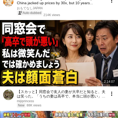
China jacked up prices by 30x, but 10 years...
おもてなしJAPAN
Auto-dubbed
214K views
2:14:07
【スカッと】同窓会で友人の妻が大卒だと知ると、夫
は笑った。「うちの妻は高卒で、本当に頭が悪い」私
は微笑んだ。「では、どちらが愚かか確かめましょ
mijiprincess
う」――数分後、夫は顔面蒼白になった……。
New
88K views