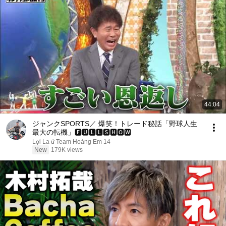
44:04
ジャンクSPORTS／ 爆笑！トレード秘話「野球人生
最大の転機」🅵🆄🅻🅻🆂🅷🅾🆆
Lợi La ứ Team Hoàng Em 14
New
179K views