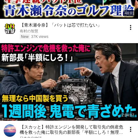
48:01
【青木瀬令奈】「パットは芯で打たない」
有村の智慧
New
37K views
2:04:07
【スカッと】特許エンジンを開発して取引先の倒産危
機を救った俺に取引先の新部長「半額にしろ！無理な
ら中国製を買う」1週間後、部長から鬼電→俺「お宅