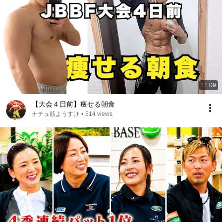
11:09
【大会４日前】痩せる朝食
ナチュ筋ようすけ
•
514 views