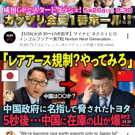
2:41:35
【5/26(火)8:30〜LIVE前半】マイナビ ネクストヒロ
インゴルフツアー第7戦 Norton Next Generation
Tournament 成田GCのガッツリ全員１番ホール！！
ALBA TV | ゴルフレッスン&トーナメント中継
•
50K views
34:39
"We’re banning rare earth exports only to Japan lol":