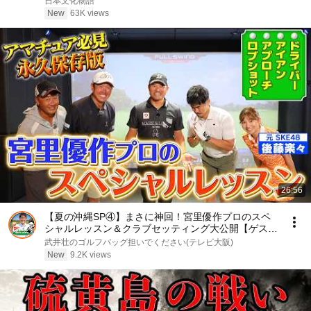
日本文化物語
の競合と5倍で独占契約済みです」
New
63K views
26:56
【夏の沖縄SP④】まさに神回！宮里優作プロのスペ
シャルレッスン＆クラブセッティング大公開【ゲス
ト：宮里優作、後藤楽々】(#134）
武井壮のゴルフバッグ担いでください(テレビ大阪)
New
9.2K views