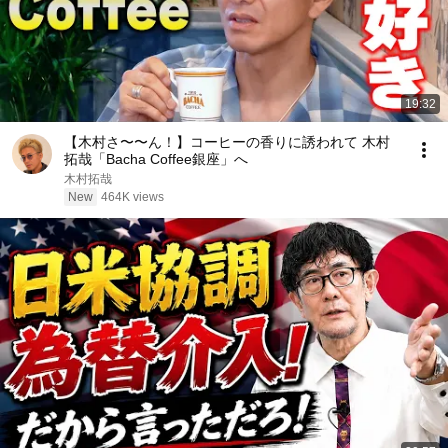
19:32
【木村さ〜〜ん！】コーヒーの香りに誘われて 木村
拓哉「Bacha Coffee銀座」へ
木村拓哉
New
464K views