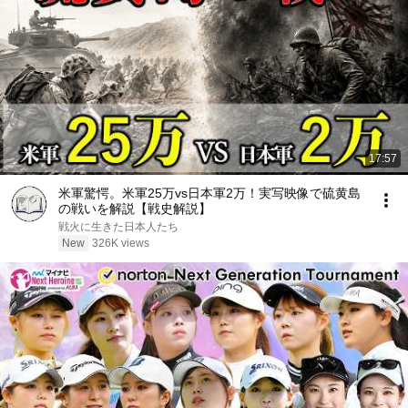
17:57
米軍驚愕。米軍25万vs日本軍2万！実写映像で硫黄島
の戦いを解説【戦史解説】
戦火に生きた日本人たち
New
326K views