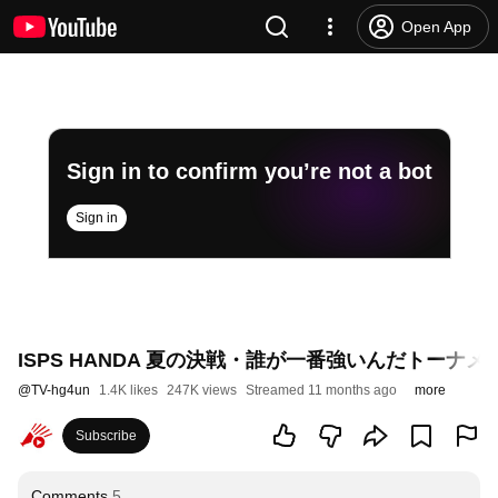
Open App
Sign in to confirm you’re not a bot
Sign in
ISPS HANDA 夏の決戦・誰が一番強いんだトーナ
@
TV-hg4un
1.4K likes
247K views
Streamed 11 months ago
more
Subscribe
Comments
5