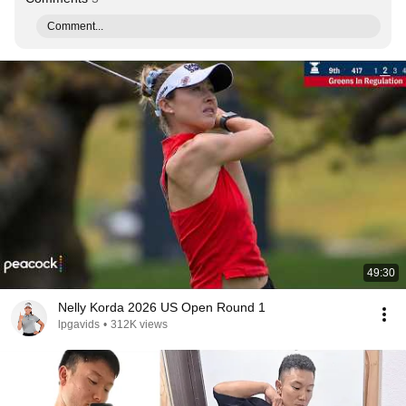
Comment...
49:30
Nelly Korda 2026 US Open Round 1
lpgavids
•
312K views