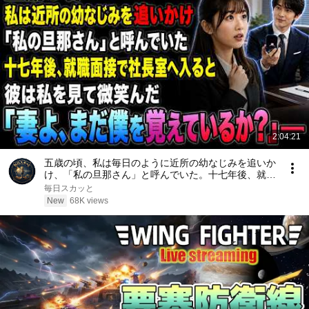
2:04:21
五歳の頃、私は毎日のように近所の幼なじみを追いか
け、「私の旦那さん」と呼んでいた。十七年後、就職
面接で社長室へ入ると、彼は私を見て微笑んだ。「妻
毎日スカッと
よ、まだ僕を覚えているか？」――
New
68K views