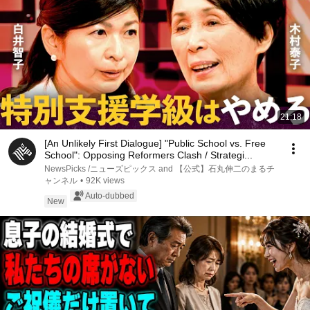
21:18
[An Unlikely First Dialogue] "Public School vs. Free
School": Opposing Reformers Clash / Strategi...
NewsPicks /ニューズピックス and 【公式】石丸伸二のまるチ
ャンネル
•
92K views
Auto-dubbed
New