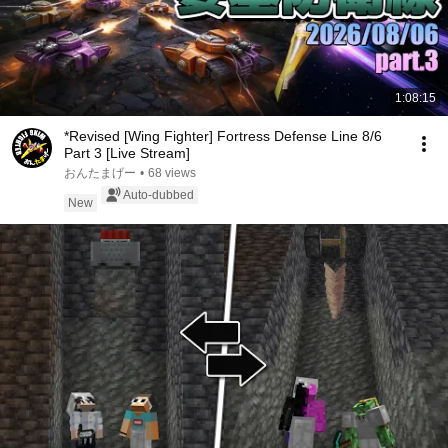
1:08:15
*Revised [Wing Fighter] Fortress Defense Line 8/6
Part 3 [Live Stream]
おんたまげー
•
68 views
Auto-dubbed
New