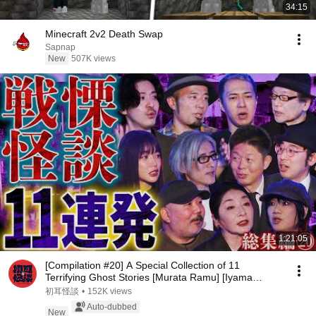
34:15
Minecraft 2v2 Death Swap
Sapnap
New
507K views
1:21:05
[Compilation #20] A Special Collection of 11
Terrifying Ghost Stories [Murata Ramu] [Iyama
Ryokic...
初耳怪談
•
152K views
Auto-dubbed
New