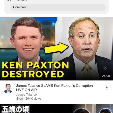
Comment...
26:00
James Talarico SLAMS Ken Paxton's Corruption
LIVE ON AIR
James Talarico
New
294K views