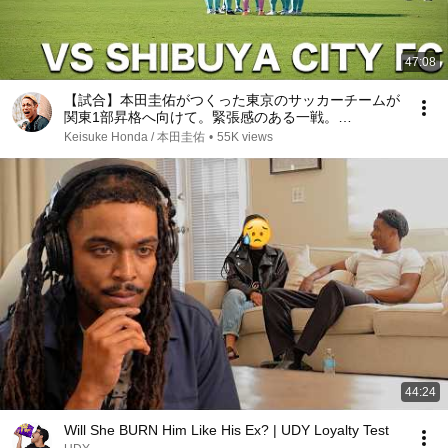
47:08
【試合】本田圭佑がつくった東京のサッカーチームが
関東1部昇格へ向けて。緊張感のある一戦。
【SHIBUYA CITY FC】
Keisuke Honda / 本田圭佑
•
55K views
44:24
Will She BURN Him Like His Ex? | UDY Loyalty Test