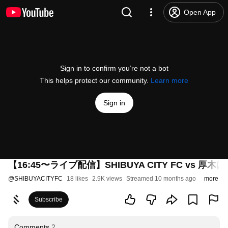
Open App
Sign in to confirm you’re not a bot
This helps protect our community.
Learn more
Sign in
【16:45〜ライブ配信】SHIBUYA CITY FC vs 
@
SHIBUYACITYFC
18 likes
2.9K views
Streamed 10 months ago
more
Subscribe
Comments
2