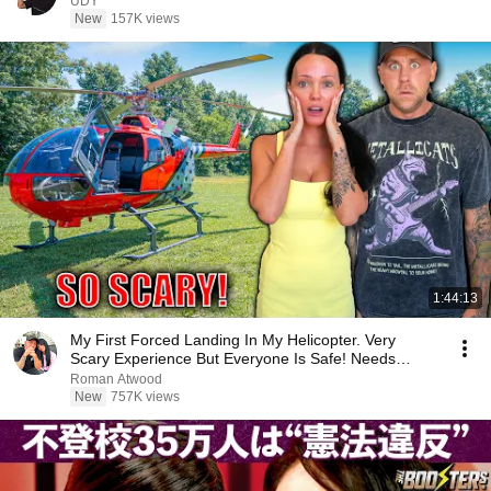
UDY
New
157K views
1:44:13
My First Forced Landing In My Helicopter. Very
Scary Experience But Everyone Is Safe! Needs
FIxed!
Roman Atwood
New
757K views