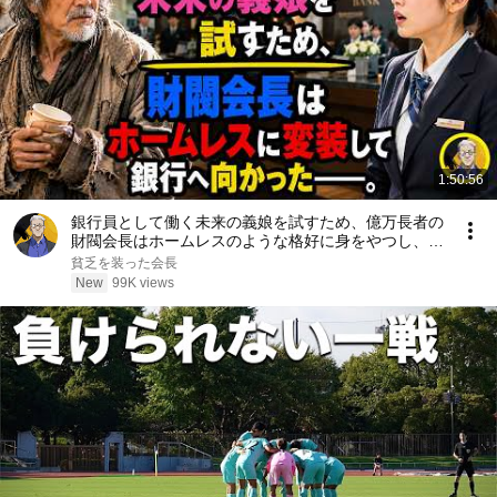
1:50:56
銀行員として働く未来の義娘を試すため、億万長者の
財閥会長はホームレスのような格好に身をやつし、銀
行へ向かった――。
貧乏を装った会長
New
99K views