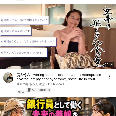
25:14
[Q&A] Answering deep questions about menopause,
divorce, empty nest syndrome, social life in your...
亜希の母ちゃん食堂
•
156K views
Auto-dubbed
New