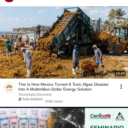
19:44
This Is How Mexico Turned A Toxic Algae Disaster
Into A Multimillion-Dollar Energy Solution
Tecnología Discovery
Auto-dubbed
556K views