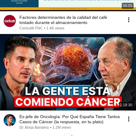
56:05
Factores determinantes de la calidad del café
tostado durante el almacenamiento
Cenicafé FNC
•
1.4K views
1:18:30
Ex-jefe de Oncología: Por Qué España Tiene Tantos
Casos de Cáncer (la respuesta, en tu plato)
Dr. Borja Bandera
•
1.2M views