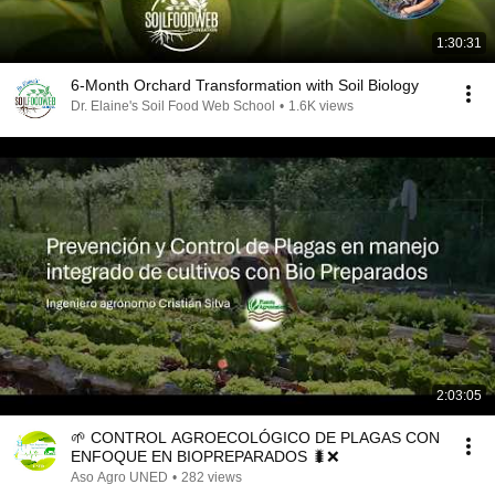
1:30:31
6-Month Orchard Transformation with Soil Biology
Dr. Elaine's Soil Food Web School
•
1.6K views
2:03:05
🌱 CONTROL AGROECOLÓGICO DE PLAGAS CON
ENFOQUE EN BIOPREPARADOS 🐛❌
Aso Agro UNED
•
282 views