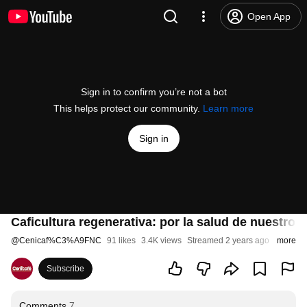
Open App
Sign in to confirm you’re not a bot
This helps protect our community.
Learn more
Sign in
Caficultura regenerativa: por la salud de nuestros
@
Cenicaf%C3%A9FNC
91 likes
3.4K views
Streamed 2 years ago
more
Subscribe
Comments
7