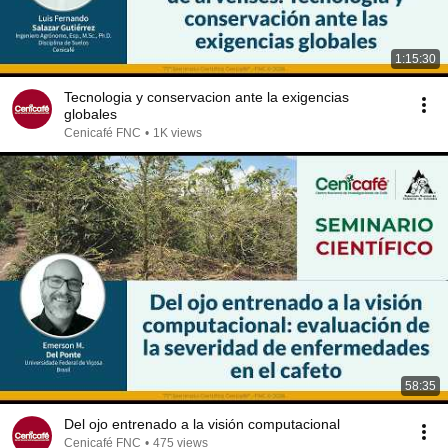
1:15:30
Tecnologia y conservacion ante la exigencias
globales
Cenicafé FNC
•
1K views
58:35
Del ojo entrenado a la visión computacional
Cenicafé FNC
•
475 views