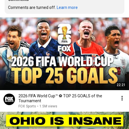
Comments are turned off. 
Learn more
22:21
2026 FIFA World Cup™ ⚽ TOP 25 GOALS of the
Tournament
FOX Sports
•
1.5M views