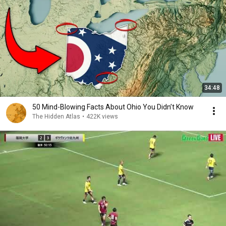
34:48
50 Mind-Blowing Facts About Ohio You Didn’t Know
The Hidden Atlas
•
422K views