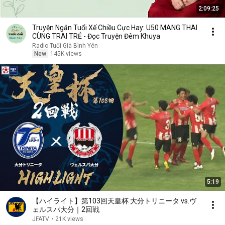
2:09:25
Truyện Ngắn Tuổi Xế Chiều Cực Hay: U50 MANG THAI
CÙNG TRAI TRẺ - Đọc Truyện Đêm Khuya
Radio Tuổi Già Bình Yên
New
145K views
5:19
【ハイライト】第103回天皇杯 大分トリニータ vs.ヴ
ェルスパ大分｜2回戦
JFATV
•
21K views