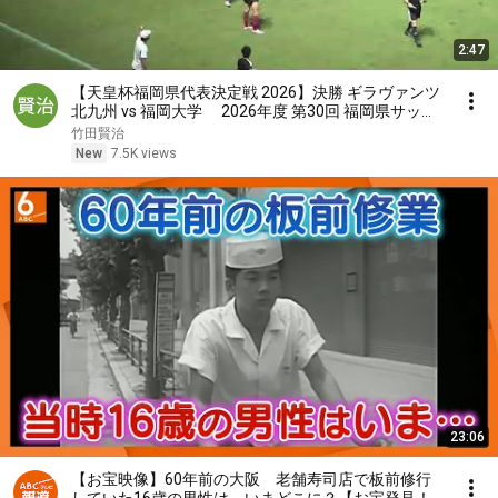
2:47
【天皇杯福岡県代表決定戦 2026】決勝 ギラヴァンツ
北九州 vs 福岡大学 2026年度 第30回 福岡県サッカ
ー選手権大会 11
竹田賢治
New
7.5K views
23:06
【お宝映像】60年前の大阪 老舗寿司店で板前修行