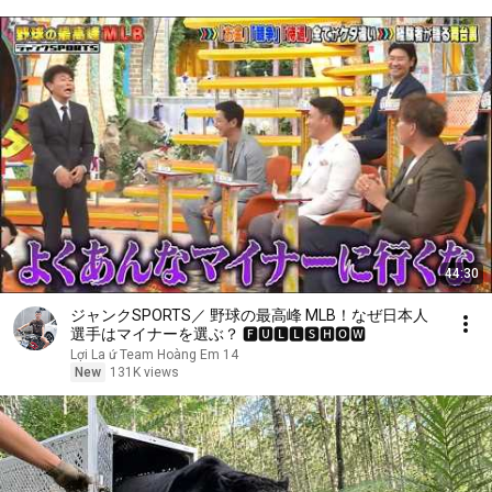
44:30
ジャンクSPORTS／ 野球の最高峰 MLB！なぜ日本人
選手はマイナーを選ぶ？ 🅵🆄🅻🅻🆂🅷🅾🆆
Lợi La ứ Team Hoàng Em 14
New
131K views