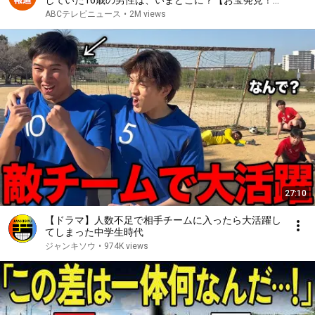
していた16歳の男性は、いまどこに？【お宝発見！
関西いまむかし】
ABCテレビニュース
•
2M views
27:10
【ドラマ】人数不足で相手チームに入ったら大活躍し
てしまった中学生時代
ジャンキソウ
•
974K views