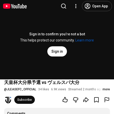
Open App
Sign in to confirm you’re not a bot
This helps protect our community.
Learn more
Sign in
天皇杯大分県予選 vs ヴェルスパ大分
@
JLEASEFC_OFFICIAL
34 likes
6.9K views
Streamed 2 months ago
more
Subscribe
Comments