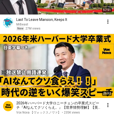
57:51
Last To Leave Mansion, Keeps It
MrBeast
New
27M views
20:52
2026年ハーバード大学ロニーチェンの卒業式スピー
チ『AIなんてクソくらえ。』【世界情勢理解】【英語
スピーチ】 リスニング 日本語字幕
Vox Nova 【ヴォックスノヴァ】
•
235K views