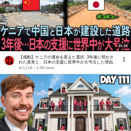
30:29
【感動】ケニアの運命を変えた選択…3年後に明かさ
れた真実と、日本の支援に世界中が大号泣した理由
【海外の反応】
粋な日本
•
4.2M views