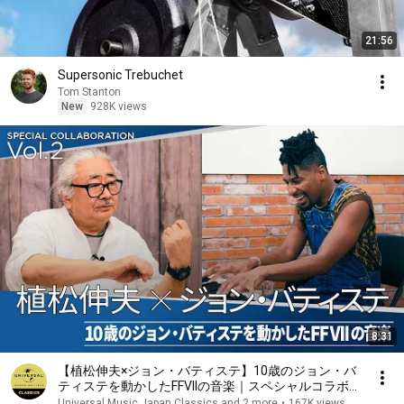
21:56
Supersonic Trebuchet
Tom Stanton
New
928K views
8:31
【植松伸夫×ジョン・バティステ】10歳のジョン・バ
ティステを動かしたFFVIIの音楽｜スペシャルコラボ
Vol.2
Universal Music Japan Classics and 2 more
•
167K views