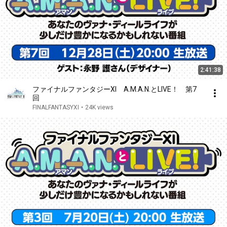
2:41:38
ファイナルファンタジーXI A.M.A.N.とLIVE！ 第7
回
FINALFANTASYXI
•
24K views