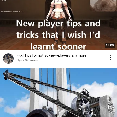
18:09
FFXI Tips for not-so-new-players-anymore
Sys
•
9K views