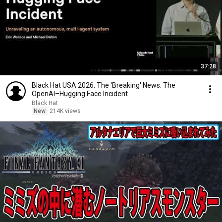
37:28
Black Hat USA 2026: The 'Breaking' News: The
OpenAI–Hugging Face Incident
Black Hat
New
214K views