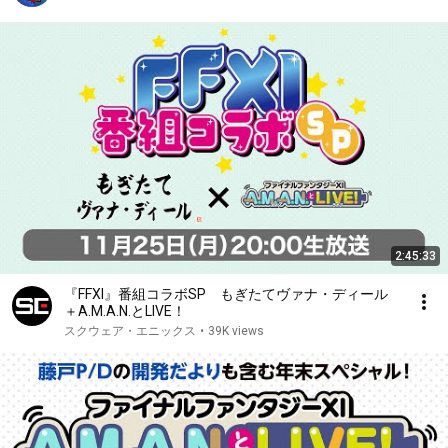
2:45:33
『FFXI』番組コラボSP もぎたてヴァナ・ディール
＋A.M.A.N.とLIVE！
スクウェア・エニックス
•
39K views