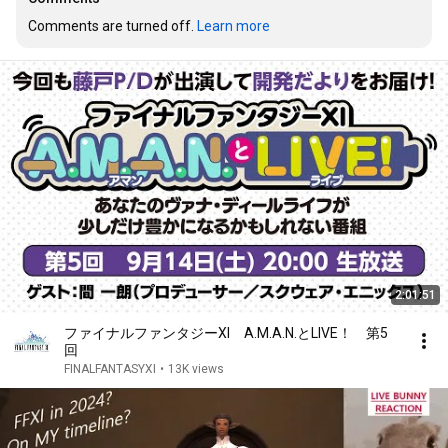
Comments are turned off. 
Learn more
2:01:51
ファイナルファンタジーXI A.M.A.N.とLIVE！ 第5
回
FINALFANTASYXI
•
13K views