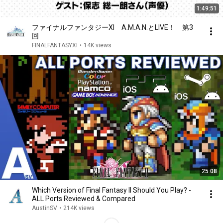
1:49:51
ファイナルファンタジーXI A.M.A.N.とLIVE！ 第3
回
FINALFANTASYXI
•
14K views
25:08
Which Version of Final Fantasy II Should You Play? -
ALL Ports Reviewed & Compared
AustinSV
•
214K views