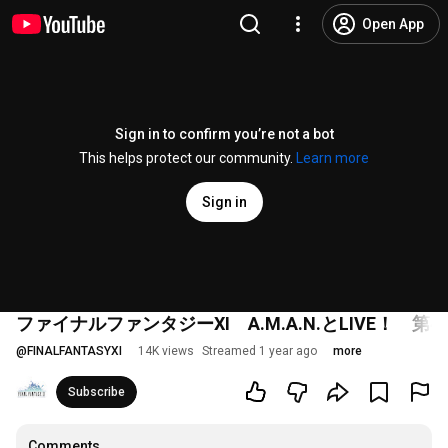
Open App
Sign in to confirm you’re not a bot
This helps protect our community.
Learn more
Sign in
ファイナルファンタジーXI A.M.A.N.とLIVE！ 第4
@
FINALFANTASYXI
14K views
Streamed 1 year ago
more
Subscribe
Comments