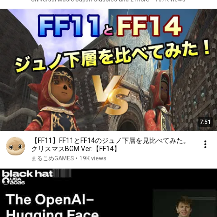
7:51
【FF11】FF11とFF14のジュノ下層を見比べてみた。
クリスマスBGM Ver.【FF14】
まるこめGAMES
•
19K views