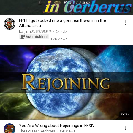
10:15
FF11 I got sucked into a giant earthworm in the
Altana area
kojijamの現実逃避チャンネル
Auto-dubbed
8.7K views
29:37
You Are Wrong about Rejoinings in FFXIV
The Eorzean Archives
•
35K views