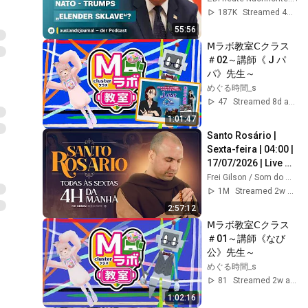
auslandsjournal - 
187K
Streamed 4w ago
the podcast
55:56
Ⅿラボ教室Ⅽクラス
＃02～講師《 J パ
パ》先生～
めぐる時間_s
47
Streamed 8d ago
1:01:47
Santo Rosário | 
Sexta-feira | 04:00 | 
17/07/2026 | Live 
Ao vivo
Frei Gilson / Som do Monte - OFICIAL
1M
Streamed 2w ago
2:57:12
Ⅿラボ教室Ⅽクラス
＃01～講師《なび
公》先生～
めぐる時間_s
81
Streamed 2w ago
1:02:16