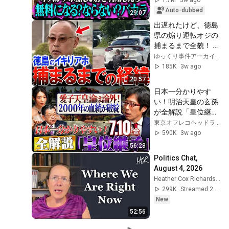
い？バカラ！！
Auto-dubbed
29:07
出遅れたけど、徳島
県の煽り運転オジの
捕まるまで全貌！ 
【ゆっくり解説】 新
ゆっくり事件アーカイブ
井幸治
185K
3w ago
20:57
日本一分かりやす
い！明治天皇の玄孫
が全解説「皇位継承
問題」ゲスト：竹田
東京オフレコヘッドライン
恒泰【東京オフレコ
590K
3w ago
ヘッドライン#8】#
56:28
須田慎一郎 #眞鍋か
Politics Chat, 
をり ＃長尾賢 #竹田
August 4, 2026
恒泰 #皇室
Heather Cox Richardson
299K
Streamed 2d ago
New
52:56