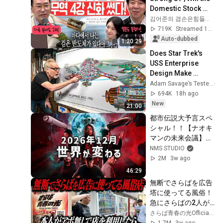
Domestic Stock 
Market Shake from 
김어준의 겸손은힘들다 뉴스공장
the Start of July? | 
719K
Streamed 1mo ago
'A...
Auto-dubbed
1:20:29
Does Star Trek's 
USS Enterprise 
Design Make 
Sense?
Adam Savage’s Tested
694K
18h ago
New
21:00
都市伝説大予言スペ
シャル！！【ナオキ
マンの未来会議】
（神回）
NMS STUDIO
2M
3w ago
46:29
無断でさらばを広告
塔に使ってる風俗！
急にさらばの2人が
来店したら流石に無
さらば青春の光Official Youtube Channel
料になる？ならな
1.7M
3w ago