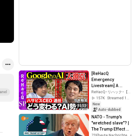
[ReHacQ 
Emergency 
Livestream] A 
Massive Shake-Up! 
ReHacQ−リハック−【公式】
anel
How Will Google's 
157K
Streamed 1d ago
AI Strategy 
New
32:55
Change? [Hiroki T...
Auto-dubbed
NATO - Trump's 
"wretched slave"? | 
The Trump Effect 
#66 | 
ZDFheute Nachrichten