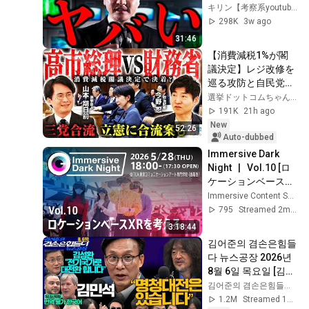
キリン【考察系youtuber】
298K
3w ago
31:46
【消費減税1%が閣
議決定】レジ改修を
巡る攻防と自民党内
の激しい葛藤／中
選挙ドットコムちゃんねる
道・立憲・公明の3
191K
21h ago
党合流構想に浮上し
New
52:26
た「第4の選択肢」
Auto-dubbed
とは？【今野忍×山
Immersive Dark 
本期日前】｜選挙ド
Night   |   Vol.10 [ロ
ットコム
ケーションベースXR
を考える]
Immersive Content Society
795
Streamed 2mo ago
3:18:44
김어준의 겸손은힘들
다 뉴스공장 2026년 
8월 6일 목요일 [김민
석, 김성환, 홍사훈X
김어준의 겸손은힘들다 뉴스공장
주진우X봉지욱X박시
1.2M
Streamed 1d ago