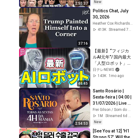
동, 동네사람들]
New
2:55:37
Politics Chat, July 
30, 2026
Heather Cox Richardson
413K
Streamed 7d ago
37:16
【最新】“フィジカ
ルAI元年”/ 国内最大
「人型ロボット」研
究開発拠点を公開 / 
日テレNEWS
病院で実証実験 / 実
143K
1mo ago
業団駅伝チーム有す
46:45
るGMOが「人型ロボ
Santo Rosário | 
ット運動会」（日テ
Sexta-feira | 04:00 | 
レNEWS）
31/07/2026 | Live 
Ao vivo
Frei Gilson / Som do Monte - OFICIAL
1M
Streamed 6d ago
New
2:54:53
[See You at 12] 'H1 
Strong S7', Will the 