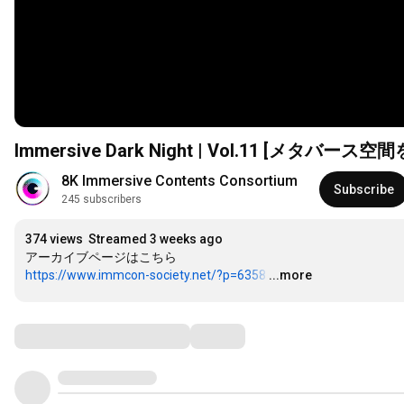
Immersive Dark Night | Vol.11 [
8K Immersive Contents Consortium
Subscribe
245 subscribers
374 views
Streamed 3 weeks ago
https://www.immcon-society.net/?p=6358
…
...more
Comments