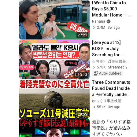
I Went to China to 
Buy a $5,000 
Modular Home — 
What's the Real 
Nahana
Cost?
2.4M
3w ago
27:27
[See you at 12] 
KOSPI in July 
Searching for 
Direction! Starting 
김어준의 겸손은힘들다 뉴스공장
Up Today... Is This 
570K
Streamed 2w ago
the First Ste...
Auto-dubbed
1:13:13
Three Cosmonauts 
Found Dead Inside 
a Perfectly Landed 
Capsule: The Truth 
ゆっくり事故検証
Behind the Soyuz 
551K
3w ago
11 Deco...
28:55
最新の「やりすぎ都
市伝説」が踏み込み
すぎててヤバい