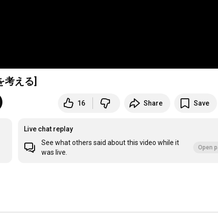
メタバース空間を考える]
16
Share
Save
Live chat replay
See what others said about this video while it
Open p
was live.