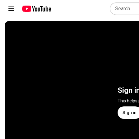
Sign i
This helps
Sign in