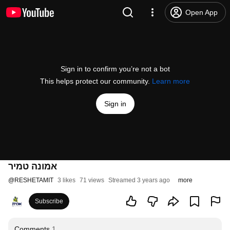
Open App
Sign in to confirm you’re not a bot
This helps protect our community.
Learn more
Sign in
אמונה טמיר
@
RESHETAMIT
3 likes
71 views
Streamed 3 years ago
more
Subscribe
Comments
1