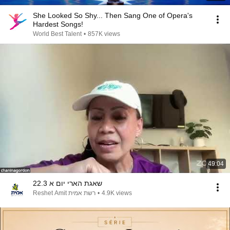
She Looked So Shy... Then Sang One of Opera's
Hardest Songs!
World Best Talent
•
857K views
49:04
שאגת הארי יום א 22.3
רשת אמית Reshet Amit
•
4.9K views