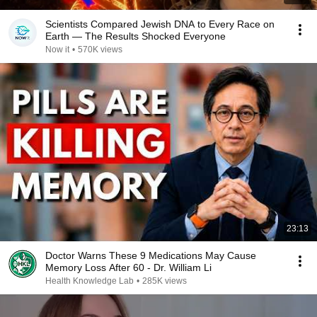
Scientists Compared Jewish DNA to Every Race on
Earth — The Results Shocked Everyone
Now it
•
570K views
23:13
Doctor Warns These 9 Medications May Cause
Memory Loss After 60 - Dr. William Li
Health Knowledge Lab
•
285K views