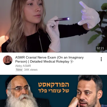
32:21
ASMR Cranial Nerve Exam (On an Imaginary
Person) | Detailed Medical Roleplay 🩺
Abby ASMR
New
34K views