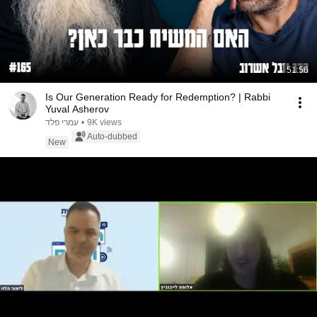
51:56
Is Our Generation Ready for Redemption? | Rabbi
Yuval Asherov
עמרי פלד
•
9K views
Auto-dubbed
New