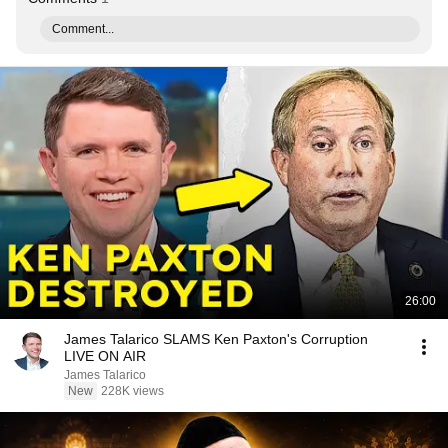
Comment...
26:00
James Talarico SLAMS Ken Paxton's Corruption
LIVE ON AIR
James Talarico
New
228K views