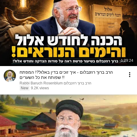
1:29:24
הרב ברוך רוזנבלום - איך זוכים בדין באלול?! המפתח
שפותח את כל השערים !!
הרב ברוך רוזנבלום Rabbi Baruch Rosenblum
New
9.2K views