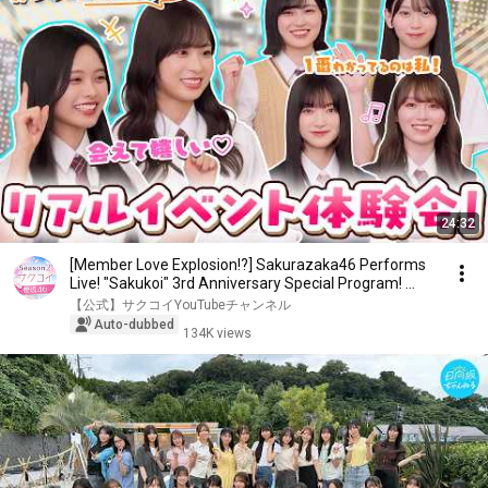
24:32
[Member Love Explosion!?] Sakurazaka46 Performs
Live! "Sakukoi" 3rd Anniversary Special Program! ...
【公式】サクコイYouTubeチャンネル
Auto-dubbed
134K views