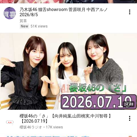
乃木坂46 猫舌showroom 菅原咲月 中西アルノ
2026/8/5
賀喜
New
51K views
24:48
櫻坂46の「さ」【向井純葉,山田桃実,中川智尋 】
【2026.07.19】
櫻坂46ラジオ
•
17K views