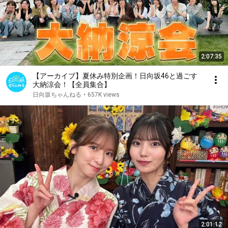
2:07:35
【アーカイブ】夏休み特別企画！日向坂46と過ごす
大納涼会！【全員集合】
日向坂ちゃんねる
•
657K views
2:01:12