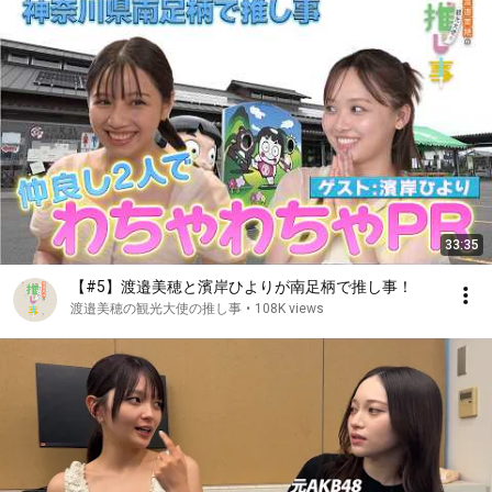
33:35
【#5】渡邉美穂と濱岸ひよりが南足柄で推し事！
渡邉美穂の観光大使の推し事
•
108K views