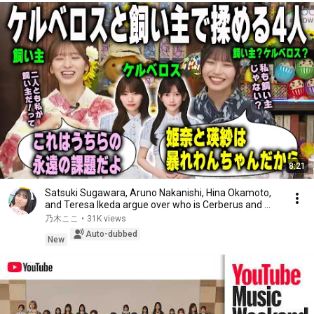
8:21
Satsuki Sugawara, Aruno Nakanishi, Hina Okamoto,
and Teresa Ikeda argue over who is Cerberus and ...
乃木ここ
•
31K views
Auto-dubbed
New