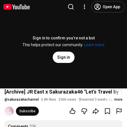
Open App
Sign in to confirm you’re not a bot
This helps protect our community.
Learn more
Sign in
[Archive] JR East x Sakurazaka46 "Let's Travel by 
@
sakurazakachannel
6.8K likes
236K views
Streamed 3 weeks ago
more
Subscribe
Comments
236