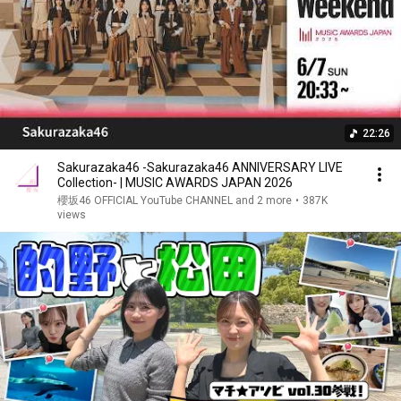
22:26
Sakurazaka46 -Sakurazaka46 ANNIVERSARY LIVE
Collection- | MUSIC AWARDS JAPAN 2026
櫻坂46 OFFICIAL YouTube CHANNEL and 2 more
•
387K
views