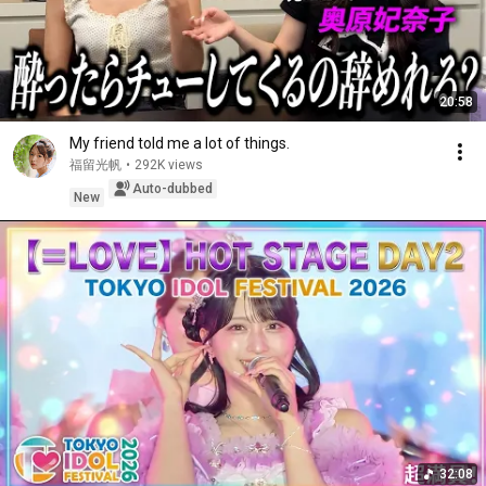
20:58
My friend told me a lot of things.
福留光帆
•
292K views
Auto-dubbed
New
32:08