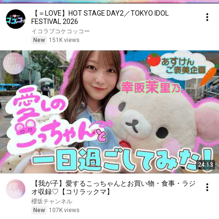
【＝LOVE】HOT STAGE DAY2／TOKYO IDOL
FESTIVAL 2026
イコラブコケコッコー
New
151K views
24:13
【我が子】愛するこっちゃんとお買い物・食事・ラジ
オ収録♡【コリラックマ】
櫻坂チャンネル
New
107K views