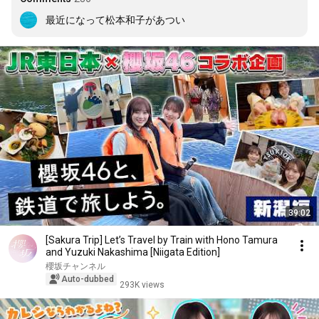
最近になって松本和子があつい
39:02
[Sakura Trip] Let’s Travel by Train with Hono Tamura
and Yuzuki Nakashima [Niigata Edition]
櫻坂チャンネル
Auto-dubbed
293K views