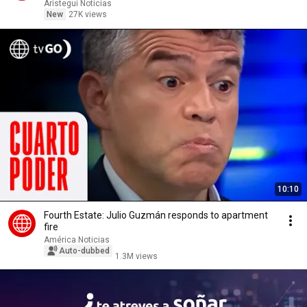
Aristegui Noticias
New
27K views
10:10
Fourth Estate: Julio Guzmán responds to apartment
fire
América Noticias
Auto-dubbed
1.3M views