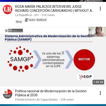
ROSA MARÍA PALACIOS INTERVIEWS JUDGE
RICHARD CONCEPCIÓN CARHUANCHO | WITHOUT A
SCRIPT
La República - LR+
•
51K views
Auto-dubbed
New
1:05:20
Política nacional de Modernización de la Gestión
Pública al 2030
Fortalecimiento de Capacidades
•
208 views