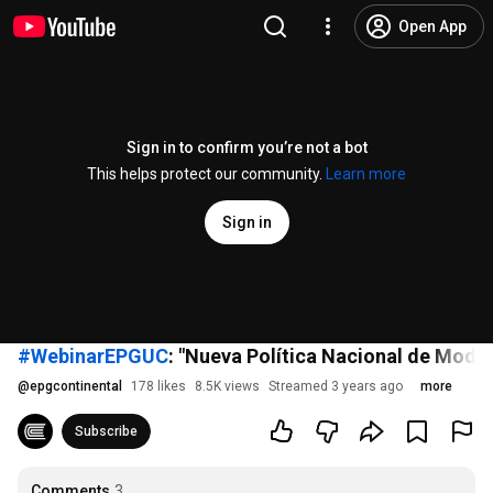
Open App
Sign in to confirm you’re not a bot
This helps protect our community.
Learn more
Sign in
#WebinarEPGUC
: "Nueva Política Nacional de Moder
@
epgcontinental
178 likes
8.5K views
Streamed 3 years ago
more
Subscribe
Comments
3