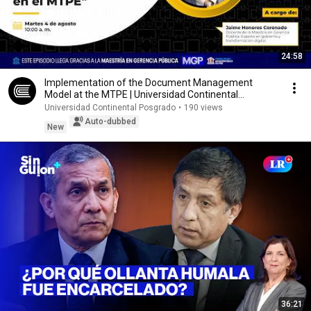
24:58
Implementation of the Document Management
Model at the MTPE | Universidad Continental
Postgraduat...
Universidad Continental Posgrado
•
190 views
Auto-dubbed
New
36:21