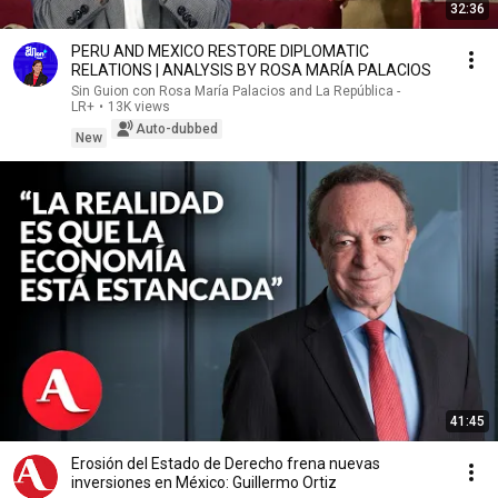
32:36
PERU AND MEXICO RESTORE DIPLOMATIC
RELATIONS | ANALYSIS BY ROSA MARÍA PALACIOS
Sin Guion con Rosa María Palacios and La República -
LR+
•
13K views
Auto-dubbed
New
41:45
Erosión del Estado de Derecho frena nuevas
inversiones en México: Guillermo Ortiz