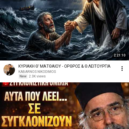
2:21:10
ΚΥΡΙΑΚΗ Θ' ΜΑΤΘΑΙΟΥ - ΟΡΘΡΟΣ & Θ.ΛΕΙΤΟΥΡΓΙΑ
KABARNOS NIKODIMOS
New
2.3K views