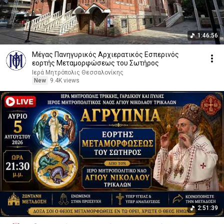
1:46:56
Μέγας Πανηγυρικός Αρχιερατικός Εσπερινός
εορτής Μεταμορφώσεως του Σωτήρος
Ιερά Μητρόπολις Θεσσαλονίκης
New
9.4K views
2:51:39