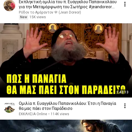
Εκπληκτική ομιλία του π. Ευάγγελου Παπανικολάου
για την Μεταμόρφωση του Σωτήρος #jeandoreor
#rodon
Ρόδον το Αμάραντον 🌹 (Jean Doreor)
New
15K views
1:43:13
Ομιλία π. Ευαγγέλου Παπανικολάου: Έτσι η Παναγία
θα μας πάει στον Παράδεισο
ΕΚΚΛΗΣΙΑ Online
•
114K views