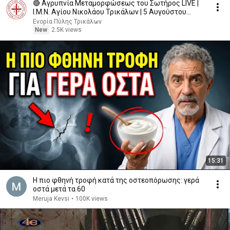
🔴 Αγρυπνία Μεταμορφώσεως του Σωτήρος LIVE |
Ι.Μ.Ν. Αγίου Νικολάου Τρικάλων | 5 Αυγούστου
21:30
Ενορία Πύλης Τρικάλων
New
2.5K views
15:31
Η πιο φθηνή τροφή κατά της οστεοπόρωσης: γερά
οστά μετά τα 60
Meruja Kevsi
•
100K views