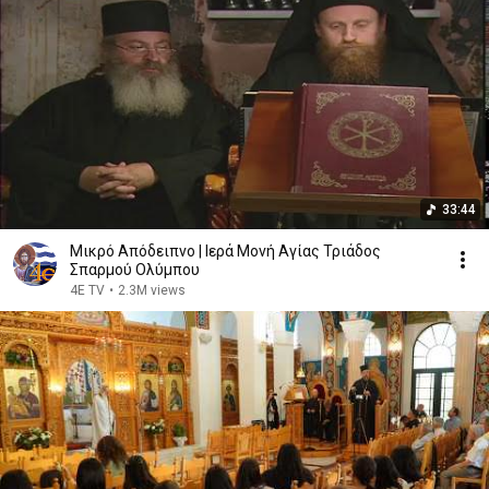
33:44
Μικρό Απόδειπνο | Ιερά Μονή Αγίας Τριάδος
Σπαρμού Ολύμπου
4E TV
•
2.3M views