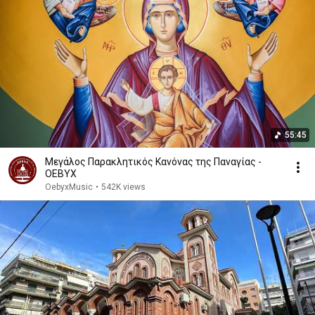
55:45
Μεγάλος Παρακλητικός Κανόνας της Παναγίας -
ΟΕΒΥΧ
OebyxMusic
•
542K views