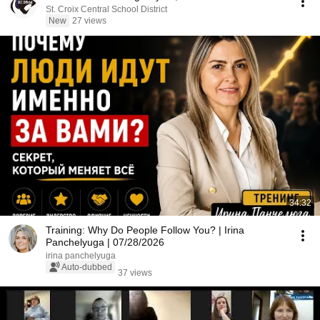
St. Croix Central School District
New
27 views
34:32
Training: Why Do People Follow You? | Irina
Panchelyuga | 07/28/2026
irina panchelyuga
Auto-dubbed
37 views