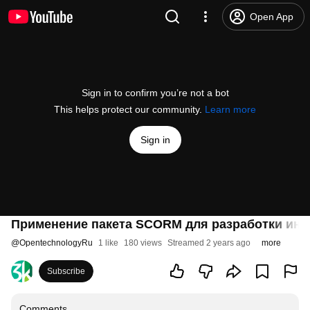
Open App
Sign in to confirm you’re not a bot
This helps protect our community.
Learn more
Sign in
Применение пакета SCORM для разработки инт
@
OpentechnologyRu
1 like
180 views
Streamed 2 years ago
more
Subscribe
Comments