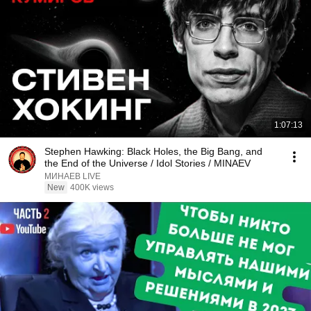
1:07:13
Stephen Hawking: Black Holes, the Big Bang, and
the End of the Universe / Idol Stories / MINAEV
МИНАЕВ LIVE
New
400K views