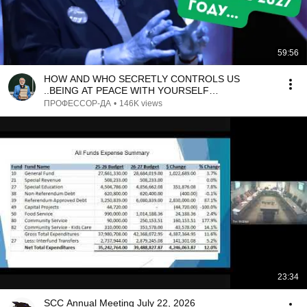
59:56
HOW AND WHO SECRETLY CONTROLS US
..BEING AT PEACE WITH YOURSELF
CHERNIGOVSKAYA
ПРОФЕССОР-ДА
•
146K views
23:34
SCC Annual Meeting July 22, 2026