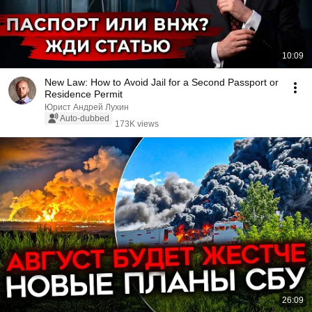
10:09
New Law: How to Avoid Jail for a Second Passport or
Residence Permit
Юрист Андрей Лухин
Auto-dubbed
173K views
26:09