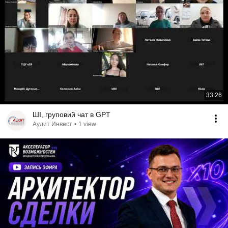
33:26
ШІ, груповий чат в GPT
Аудит Инвест
•
1 view