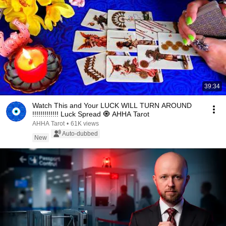
39:34
Watch This and Your LUCK WILL TURN AROUND
!!!!!!!!!!!!! Luck Spread 🧿 AHHA Tarot
AHHA Tarot
•
61K views
Auto-dubbed
New