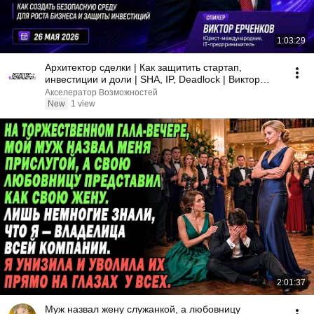
1:03:29
Архитектор сделки | Как защитить стартап,
инвестиции и доли | SHA, IP, Deadlock | Виктор
Ерченков
Акселератор Возможностей
New
1 view
2:01:37
Муж назвал жену служанкой, а любовницу