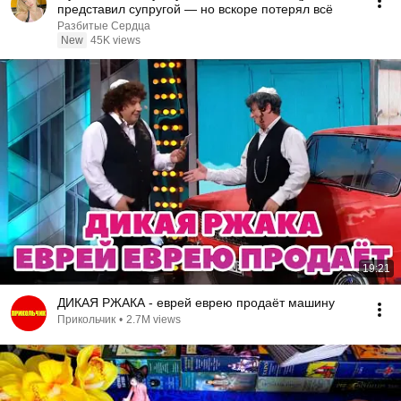
представил супругой — но вскоре потерял всё
Разбитые Сердца
New
45K views
19:21
ДИКАЯ РЖАКА - еврей еврею продаёт машину
Прикольчик
•
2.7M views