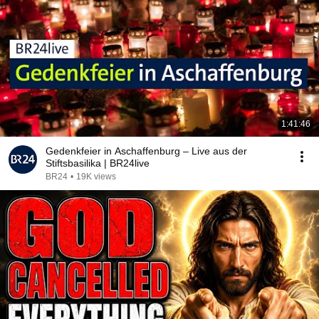
1:41:46
Gedenkfeier in Aschaffenburg – Live aus der
Stiftsbasilika | BR24live
BR24
•
19K views