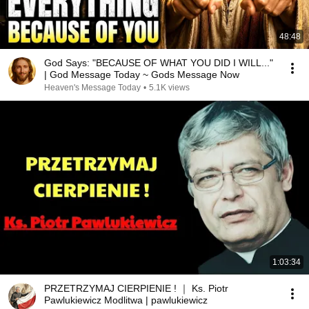
48:48
God Says: "BECAUSE OF WHAT YOU DID I WILL..."
| God Message Today ~ Gods Message Now
Heaven's Message Today
•
5.1K views
1:03:34
PRZETRZYMAJ CIERPIENIE ! ｜ Ks. Piotr
Pawlukiewicz Modlitwa | pawlukiewicz