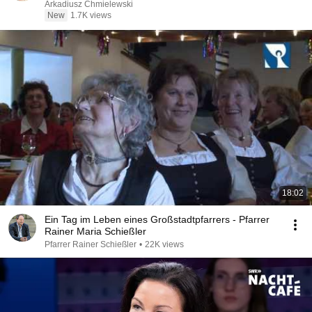
Arkadiusz Chmielewski
New
1.7K views
18:02
Ein Tag im Leben eines Großstadtpfarrers - Pfarrer
Rainer Maria Schießler
Pfarrer Rainer Schießler
•
22K views