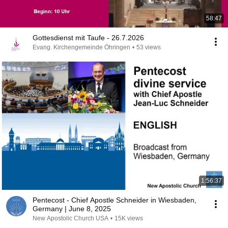
58:47
Gottesdienst mit Taufe - 26.7.2026
Evang. Kirchengemeinde Öhringen
•
53 views
1:56:37
Pentecost - Chief Apostle Schneider in Wiesbaden,
Germany | June 8, 2025
New Apostolic Church USA
•
15K views