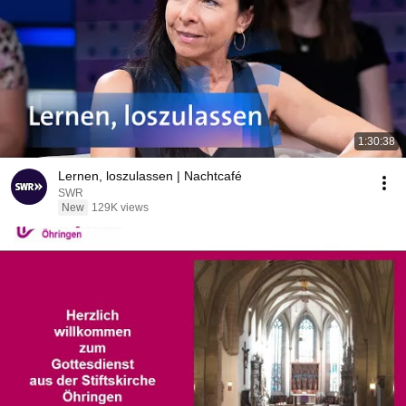
1:30:38
Lernen, loszulassen | Nachtcafé
SWR
New
129K views