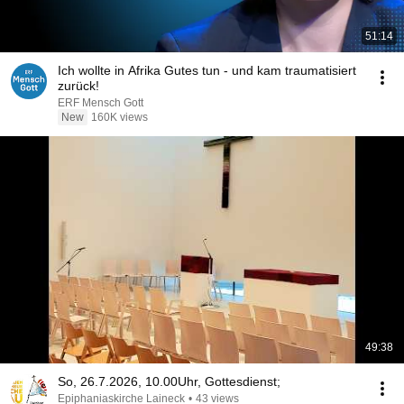
51:14
Ich wollte in Afrika Gutes tun - und kam traumatisiert
zurück!
ERF Mensch Gott
New
160K views
49:38
So, 26.7.2026, 10.00Uhr, Gottesdienst;
Epiphaniaskirche Laineck
•
43 views