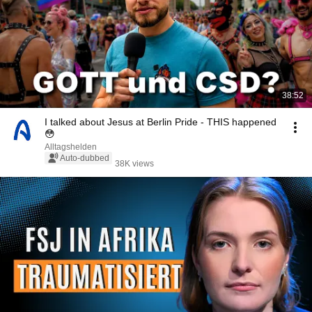
38:52
I talked about Jesus at Berlin Pride - THIS happened
😳
Alltagshelden
Auto-dubbed
38K views