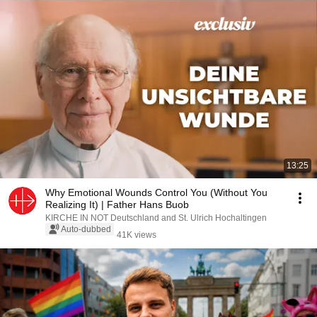
13:25
Why Emotional Wounds Control You (Without You
Realizing It) | Father Hans Buob
KIRCHE IN NOT Deutschland and St. Ulrich Hochaltingen
Auto-dubbed
41K views