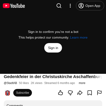
Open App
Sign in to confirm you’re not a bot
This helps protect our community.
Learn more
Sign in
Gedenkfeier in der Christuskirche Aschaffenburg
@
StadtAB
50 likes
2K views
Streamed 6 months ago
more
Subscribe
Comments