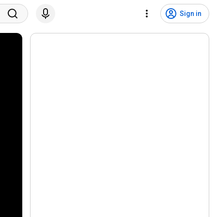
Sign in