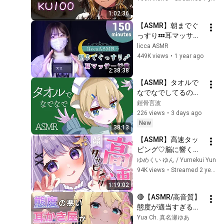
1:02:36
【ASMR】朝までぐ
っすり💤耳マッサー
ジ集/150分(オイル､
licca ASMR
ワセリン､泡､タオ
449K views
•
1 year ago
ル)Ear Massage 
2:38:38
Collection 150 min/
【ASMR】タオルで
귀 마사지 집(오일, 바
なでなでしてるので
셀린)
是非聞いてくださ
鎧骨言波
い　睡眠導入【低音
226 views
•
3 days ago
女子】
New
38:13
【ASMR】高速タッ
ピング♡脳に響く心
地よい刺激でおやす
ゆめくい ゆん / Yumekui Yun
み💤囁き/睡
94K views
•
Streamed 2 years ago
眠/Whispering/Bina
1:19:02
ural
🔴【ASMR/高音質】
態度が適当すぎる耳
かき屋のくせにめち
Yua Ch. 真名瀬ゆあ