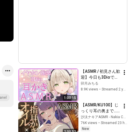
【ASMR / 初見さん歓
迎】今日も3Dioで耳
かきするよ　囁き/耳
卯月みちる
かき/吐息【#卯月み
8.9K views
•
Streamed 2 years ago
ちる / #新人Vtuber】
anel
1:00:15
【#みちるんの秘密
【ASMR/KU100】じ
の部屋】【エスえ
っくり耳の奥まで…
す】
指耳かき×とろけるオ
沙汰ナキアASMR - Nakia Ch.
イルで寝かしつけ♡
76K views
•
Streamed 23 hours ago
囁き・Oil Finger Ear 
New
2:00:52