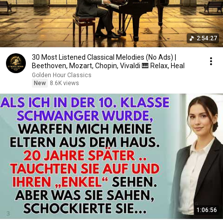
2:54:27
30 Most Listened Classical Melodies (No Ads) |
Beethoven, Mozart, Chopin, Vivaldi 🎹 Relax, Heal
Golden Hour Classics
New
8.6K views
1:06:56