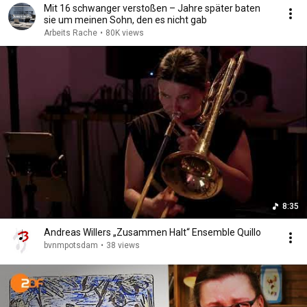
Mit 16 schwanger verstoßen – Jahre später baten
sie um meinen Sohn, den es nicht gab
Arbeits Rache
•
80K views
8:35
Andreas Willers „Zusammen Halt“ Ensemble Quillo
bvnmpotsdam
•
38 views