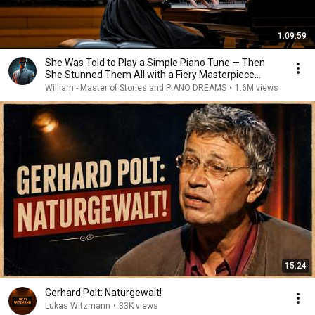
1:09:59
She Was Told to Play a Simple Piano Tune — Then
She Stunned Them All with a Fiery Masterpiece...
William - Master of Stories and PIANO DREAMS
•
1.6M views
15:24
Gerhard Polt: Naturgewalt!
Lukas Witzmann
•
33K views