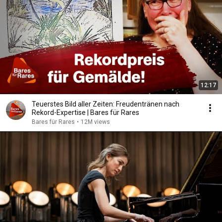
12:17
Teuerstes Bild aller Zeiten: Freudentränen nach
Rekord-Expertise | Bares für Rares
Bares für Rares
•
12M views