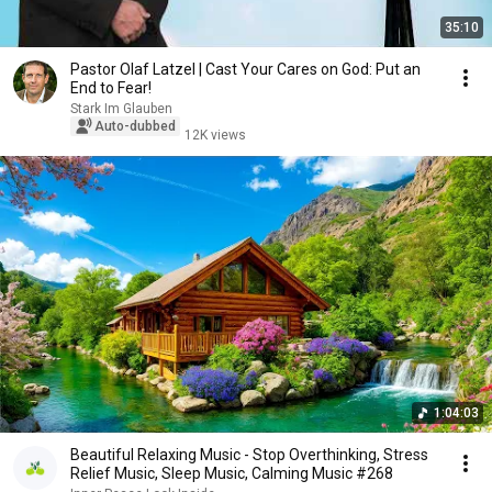
35:10
Pastor Olaf Latzel | Cast Your Cares on God: Put an
End to Fear!
Stark Im Glauben
Auto-dubbed
12K views
1:04:03
Beautiful Relaxing Music - Stop Overthinking, Stress
Relief Music, Sleep Music, Calming Music #268