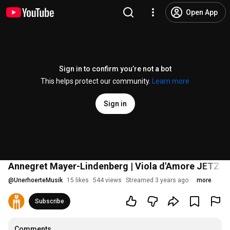
Open App
Sign in to confirm you’re not a bot
This helps protect our community.
Learn more
Sign in
Annegret Mayer-Lindenberg | Viola d'Amore JETZT! 
@
UnerhoerteMusik
15 likes
544 views
Streamed 3 years ago
more
Subscribe
Comments